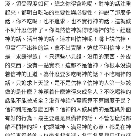
淺，領受程度如何，總之你得會吃喝，對神的話注重
起來，都明白吃喝的重要性與必要性。神説了那麽多
話，你不吃喝，也不追求，也不實行神的話，這就談
不到什麽信神了。你既然信神就得吃喝神的話、經歷
神的話、活出神的話，這才叫信神呢！嘴上説信神，
但實行不出神的話，拿不出實際，這就不叫信神，這
是「求餅得飽」。只講些小見證、没用的東西、外皮
的東西，没有一點實際，這都不是信神，你根本没摸
着信神的正道。為什麽要多吃喝神的話？不吃喝神的
話，只追求上天堂，是不是信神？信神的人第一步該
做的是什麽？神藉着什麽途徑來成全人？不吃喝神的
話能不能被成全？没有神話作實際算不算國度子民？
信神到底是怎麽回事？信神的人該具備的是起碼外面
有好的行為，最主要還是具備神的話，不管怎麽説都
離不開神的話，你認識神、滿足神的心意，都是在神
的話裏得着的。以後各邦各派、各宗各界都用話來征