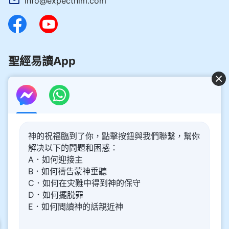
info@expecthim.com
聖經易讀App
好消息：主再來的奥秘揭開了！
神的祝福臨到了你，點擊按鈕與我們聯繫，幫你
你想了解主再來的奥秘，喜迎主重歸嗎？以下内容將為你帶
解决以下的問題和困惑：
來幫助。請點擊進入閲讀、觀看！
了解更多
A．如何迎接主
B．如何禱告蒙神垂聽
通過Messenger與我們聯繫
C．如何在灾難中得到神的保守
D．如何擺脱罪
E．如何閲讀神的話親近神
關于我們
隱私權政策
網站聲明
關注我們
|
|
|