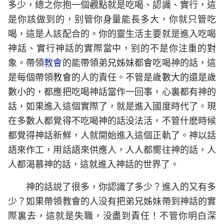
多少，總之你抱一個觀點就是吃喝、認識、實行，這
是你該做到的，别管你身量能長多大，你就只管吃
喝，這是人該配合的。你的靈生活主要就是進入吃喝
神話、實行神話的實際當中，别的不是你注重的對
象。帶領
教會
的能帶領弟兄姊妹都會吃喝神的話，這
是每個帶領教會的人的責任。不管是歲數大的還是歲
數小的，都應把吃喝神話當作一回事，心裏都有神的
話，如果進入這個實際了，就是進入國度時代了。現
在多數人都覺得不吃喝神的話没法活，不管什麽時候
都覺得神話新鮮，人就開始進入這個正軌了。神以話
語來作工，用話語來供應人，人人都嚮往神的話，人
人都渴慕神的話，這就進入神話的世界了。
神的話説了很多，你認識了多少？進入的又有多
少？如果帶領教會的人没有把弟兄姊妹帶到神話的實
際裏去，這就是失職，没盡到責任！不管你明白深