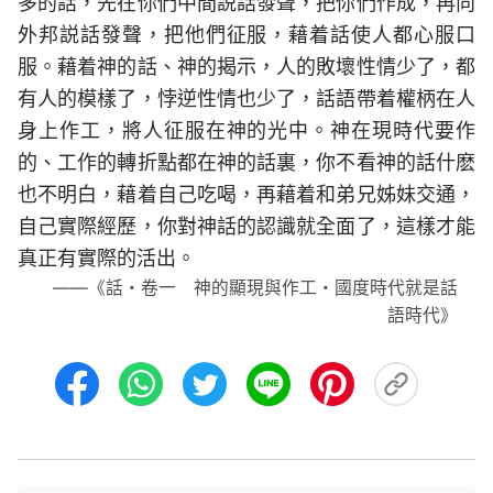
多的話，先在你們中間説話發聲，把你們作成，再向
外邦説話發聲，把他們征服，藉着話使人都心服口
服。藉着神的話、神的揭示，人的敗壞性情少了，都
有人的模樣了，悖逆性情也少了，話語帶着權柄在人
身上作工，將人征服在神的光中。神在現時代要作
的、工作的轉折點都在神的話裏，你不看神的話什麽
也不明白，藉着自己吃喝，再藉着和弟兄姊妹交通，
自己實際經歷，你對神話的認識就全面了，這樣才能
真正有實際的活出。
——《話・卷一 神的顯現與作工・國度時代就是話
語時代》