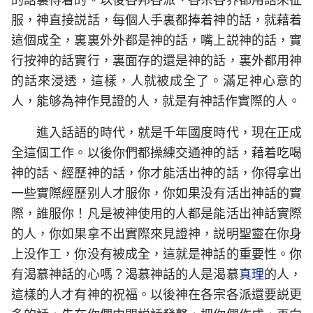
服，神直接説話，每個人手裏都捧着神的話，就藉着
這個成全，裏裏外外都是神的話，嘴上説神的話，實
行按神的話實行，裏面存的還是神的話，裏外都用神
的話來浸透，這樣，人就被成全了。滿足神心意的
人，能够為神作見證的人，就是有神話作實際的人。
進入話語的時代，就是千年國度時代，現在正成
全這個工作。以後你們都操練交通神的話，藉着吃喝
神的話、經歷神的話，你才能活出神的話，你得拿出
一些實際經歷别人才服你，你如果没有活出神話的實
際，誰服你！凡是被神使用的人都是能活出神話實際
的人，你如果拿不出實際來見證神，説明聖靈在你身
上没作工，你没有被成全，這就是神話的重要性。你
有渴慕神話的心嗎？渴慕神話的人是渴慕
真理
的人，
這樣的人才有神的祝福。以後神在各宗各派還要説更