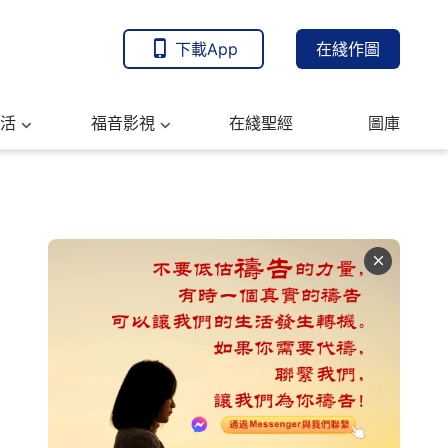
下載App
在綫作圖
活
福音影視
在綫聖經
圖庫