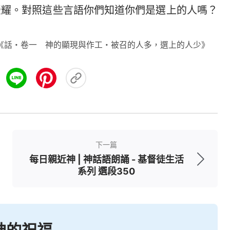
榮耀。對照這些言語你們知道你們是選上的人嗎？
《話・卷一 神的顯現與作工・被召的人多，選上的人少》
下一篇
每日親近神 | 神話語朗誦 - 基督徒生活
系列 選段350