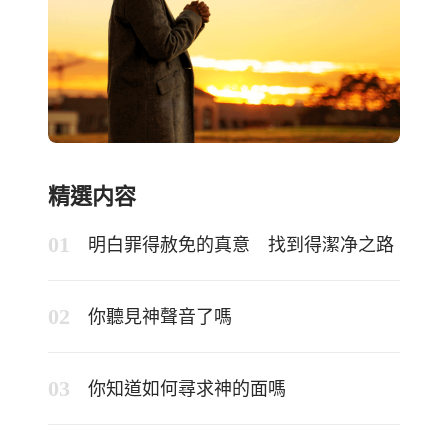
精選内容
明白罪得赦免的真意 找到得潔净之路
你聽見神聲音了嗎
你知道如何尋求神的面嗎