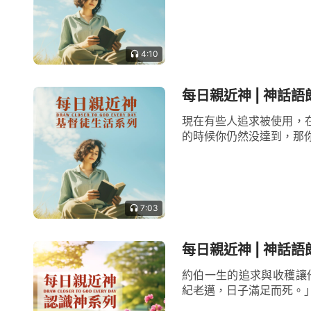
4:10
每日親近神 | 神話語
現在有些人追求被使用，
的時候你仍然没達到，那你
7:03
每日親近神 | 神話語朗
約伯一生的追求與收穫讓
紀老邁，日子滿足而死。」（伯