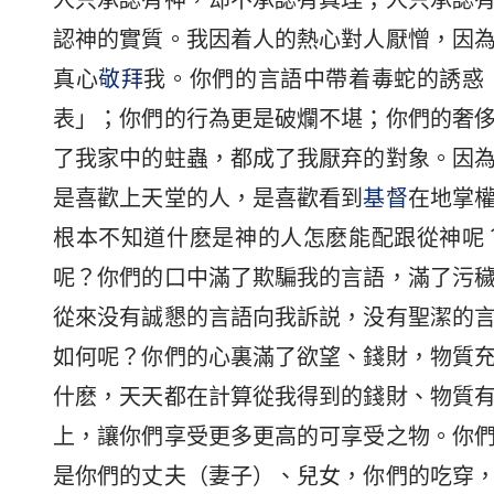
人只承認有神，却不承認有真理；人只承認
認神的實質。我因着人的熱心對人厭憎，因
真心
敬拜
我。你們的言語中帶着毒蛇的誘惑
表」；你們的行為更是破爛不堪；你們的奢
了我家中的蛀蟲，都成了我厭弃的對象。因
是喜歡上天堂的人，是喜歡看到
基督
在地掌
根本不知道什麽是神的人怎麽能配跟從神呢
呢？你們的口中滿了欺騙我的言語，滿了污
從來没有誠懇的言語向我訴説，没有聖潔的
如何呢？你們的心裏滿了欲望、錢財，物質
什麽，天天都在計算從我得到的錢財、物質
上，讓你們享受更多更高的可享受之物。你
是你們的丈夫（妻子）、兒女，你們的吃穿