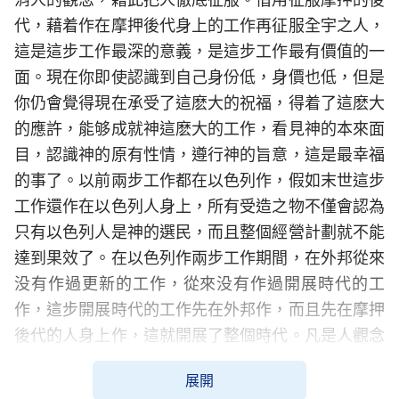
代，藉着作在摩押後代身上的工作再征服全宇之人，
這是這步工作最深的意義，是這步工作最有價值的一
面。現在你即使認識到自己身份低，身價也低，但是
你仍會覺得現在承受了這麽大的祝福，得着了這麽大
的應許，能够成就神這麽大的工作，看見神的本來面
目，認識神的原有性情，遵行神的旨意，這是最幸福
的事了。以前兩步工作都在以色列作，假如末世這步
工作還作在以色列人身上，所有受造之物不僅會認為
只有以色列人是神的選民，而且整個經營計劃就不能
達到果效了。在以色列作兩步工作期間，在外邦從來
没有作過更新的工作，從來没有作過開展時代的工
作，這步開展時代的工作先在外邦作，而且先在摩押
後代的人身上作，這就開展了整個時代。凡是人觀念
裏面所認識的，神都給打破了，哪個都不得存在，人
展開
的觀念、人以前那些老舊的認識法都在征服工作中給