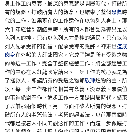
身上作工的意義。最深的意義就是開展時代，打破所
有的規條，打破所有人的觀念，也結束了整個
恩典
時
代的工作。如果現在的工作還作在以色列人身上，那
六千年經營計劃結束時，所有的人都會認為神只是以
色列人的神，只有以色列人才是神的選民，只有以色
列人配承受神的祝福，配承受神的應許。神末世
道成
肉身
在外邦的大紅龍國家，完成了神是所有受造之物
的神這一工作，完全了整個經營工作，將全部經營工
作的中心在大紅龍國家結束。三步工作的核心就是為
了拯救人，即讓所有的受造之物都
敬拜
造物的主，所
以，每一步工作都作得相當有意義，没意義、無價值
的事神絶對不作。這步工作一方面是開展時代，結束
了以前那兩個時代，另一方面打破人所有的觀念，打
破所有人的老舊信法、老舊的認識法。以前那兩個時
代都是按着人不同的觀念作的工作，而這一步徹底打
消人的觀念，藉此把人徹底征服。借用征服摩押的後