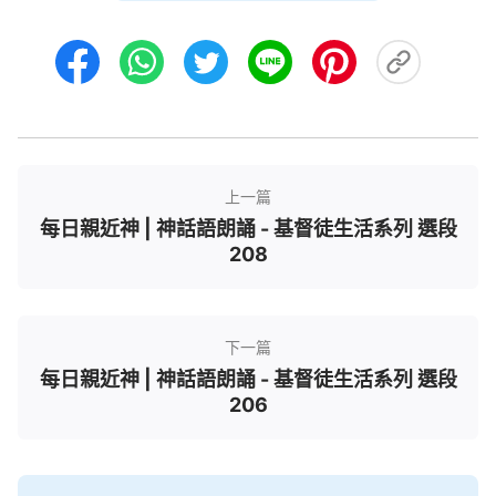
打破了。讓人看見在神没有一點規條，没有一點老
舊，在他作的工作全是釋放、全是自由，他怎麽作都
對，只要是他在受造之物身上作的工作，你就得完全
順服下來，凡是他作的工作都有意義，他是按着他自
己的意思、按着他的智慧作工作，并不是按着人的選
擇，并不是按着人的觀念去作工作。對他的工作有益
上一篇
處的他就作，若對他的工作没益處，再好也不行！他
每日親近神 | 神話語朗誦 - 基督徒生活系列 選段
是按着工作意義、按着工作目的作工作，選擇作工對
208
象、作工地點，他不按着以往的規條來作工，他不套
舊的公式，他是按着工作意義而計劃工作，最終要達
到真實的果效，要達到預期的目的，現在你如果認識
下一篇
不到這些，這工作在你身上就達不到果效了。
每日親近神 | 神話語朗誦 - 基督徒生活系列 選段
——《話・卷一 神的顯現與作工・神是所有受造之
206
物的主》