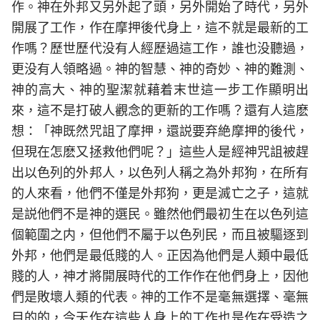
作。神在外邦又另外起了頭，另外開始了時代，另外
開展了工作，作在摩押後代身上，這不就是最新的工
作嗎？歷世歷代没有人經歷過這工作，誰也没聽過，
更没有人領略過。神的智慧、神的奇妙、神的難測、
神的高大、神的聖潔就藉着末世這一步工作顯明出
來，這不是打破人觀念的更新的工作嗎？還有人這麽
想：「神既然咒詛了摩押，還説要弃絶摩押的後代，
但現在怎麽又拯救他們呢？」這些人是經神咒詛被趕
出以色列的外邦人，以色列人稱之為外邦狗，在所有
的人來看，他們不僅是外邦狗，更是滅亡之子，這就
是説他們不是神的選民。雖然他們最初生在以色列這
個範圍之内，但他們不屬于以色列民，而且被驅逐到
外邦，他們是最低賤的人。正因為他們是人類中最低
賤的人，神才將開展時代的工作作在他們身上，因他
們是敗壞人類的代表。神的工作不是毫無選擇、毫無
目的的，今天作在這些人身上的工作也是作在受造之