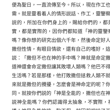
便為聖日，一直流傳至今。所以，現在作工
需。就是靈看着人的情形説話、作工，靈鑒
説的，所加在你們身上的，賜給你們的，都
實，都是實際的，因你們都知道「神的靈鑒
嗎？像你想的研究出個六千年，然後命定好
撒但性情，有眼目情欲，還有自己的嗜好，
説：「撒但不也在神的手中嗎？神就是命定
道神還會命定撒但讓其敗壞人類嗎？他巴不
生活嗎？若是那樣，他打敗撒但拯救人類不
來就是撒但的攪擾，怎麽會是神命定的呢？
同。就按你們説的「神是全能的，撒但也在
説神全能嗎？你們認識得太抽象，不實際，