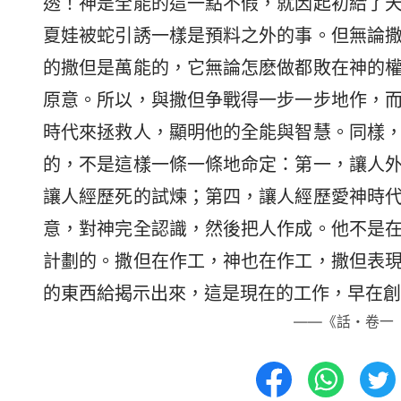
透！神是全能的這一點不假，就因起初給了
夏娃被蛇引誘一樣是預料之外的事。但無論
的撒但是萬能的，它無論怎麽做都敗在神的
原意。所以，與撒但争戰得一步一步地作，
時代來拯救人，顯明他的全能與智慧。同樣
的，不是這樣一條一條地命定：第一，讓人
讓人經歷死的試煉；第四，讓人經歷愛神時
意，對神完全認識，然後把人作成。他不是
計劃的。撒但在作工，神也在作工，撒但表
的東西給揭示出來，這是現在的工作，早在創
——《話・卷一