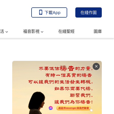
下載App
在綫作圖
活
福音影視
在綫聖經
圖庫