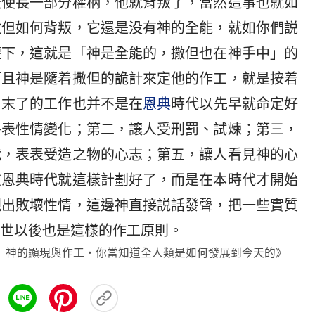
天使長一部分權柄，他就背叛了，當然這事也就如
撒但如何背叛，它還是没有神的全能，就如你們説
權下，這就是「神是全能的，撒但也在神手中」的
而且神是隨着撒但的詭計來定他的作工，就是按着
，末了的工作也并不是在
恩典
時代以先早就命定好
外表性情變化；第二，讓人受刑罰、試煉；第三，
代，表表受造之物的心志；第五，讓人看見神的心
在恩典時代就這樣計劃好了，而是在本時代才開始
現出敗壞性情，這邊神直接説話發聲，把一些實質
世以後也是這樣的作工原則。
 神的顯現與作工・你當知道全人類是如何發展到今天的》