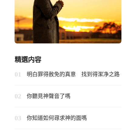
精選内容
明白罪得赦免的真意 找到得潔净之路
你聽見神聲音了嗎
你知道如何尋求神的面嗎