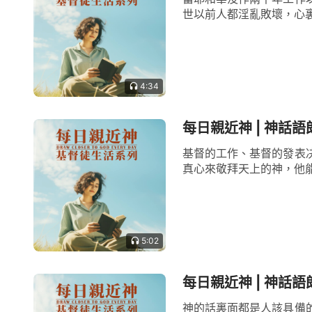
世以前人都淫亂敗壞，心裏
4:34
每日親近神 | 神話語
基督的工作、基督的發表
真心來敬拜天上的神，他能
5:02
每日親近神 | 神話語
神的話裏面都是人該具備