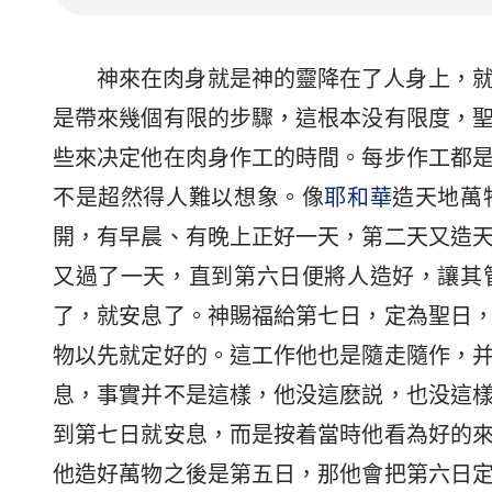
神來在肉身就是神的靈降在了人身上，
是帶來幾個有限的步驟，這根本没有限度，
些來决定他在肉身作工的時間。每步作工都
不是超然得人難以想象。像
耶和華
造天地萬
開，有早晨、有晚上正好一天，第二天又造
又過了一天，直到第六日便將人造好，讓其
了，就安息了。神賜福給第七日，定為聖日
物以先就定好的。這工作他也是隨走隨作，
息，事實并不是這樣，他没這麽説，也没這
到第七日就安息，而是按着當時他看為好的
他造好萬物之後是第五日，那他會把第六日