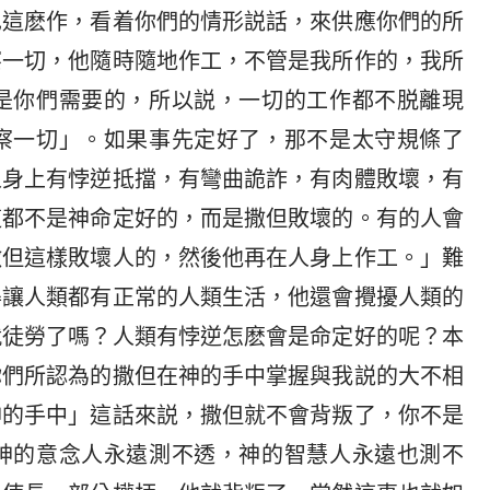
也這麽作，看着你們的情形説話，來供應你們的所
察一切，他隨時隨地作工，不管是我所作的，我所
是你們需要的，所以説，一切的工作都不脱離現
察一切」。如果事先定好了，那不是太守規條了
人身上有悖逆抵擋，有彎曲詭詐，有肉體敗壞，有
這都不是神命定好的，而是撒但敗壞的。有的人會
撒但這樣敗壞人的，然後他再在人身上作工。」難
得讓人類都有正常的人類生活，他還會攪擾人類的
就徒勞了嗎？人類有悖逆怎麽會是命定好的呢？本
你們所認為的撒但在神的手中掌握與我説的大不相
神的手中」這話來説，撒但就不會背叛了，你不是
神的意念人永遠測不透，神的智慧人永遠也測不