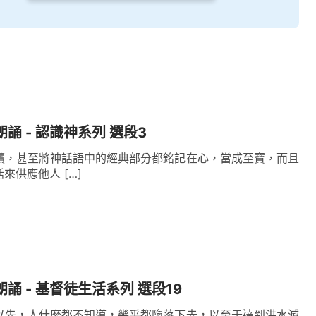
朗誦 - 認識神系列 選段3
讀，甚至將神話語中的經典部分都銘記在心，當成至寶，而且
來供應他人 […]
朗誦 - 基督徒生活系列 選段19
以先，人什麽都不知道，幾乎都墮落下去，以至于達到洪水滅