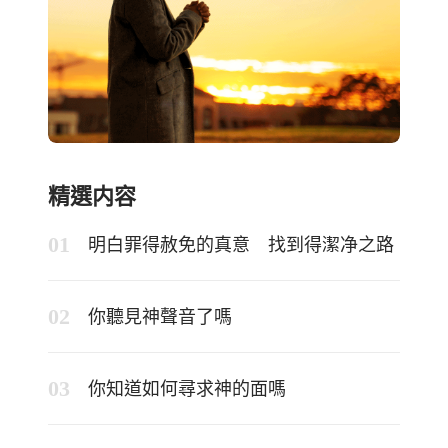
精選内容
明白罪得赦免的真意 找到得潔净之路
你聽見神聲音了嗎
你知道如何尋求神的面嗎