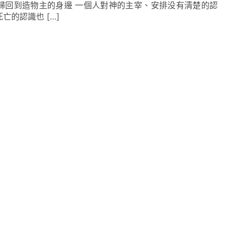
歸回到造物主的身邊 一個人對神的主宰、安排没有清楚的認
亡的認識也 […]