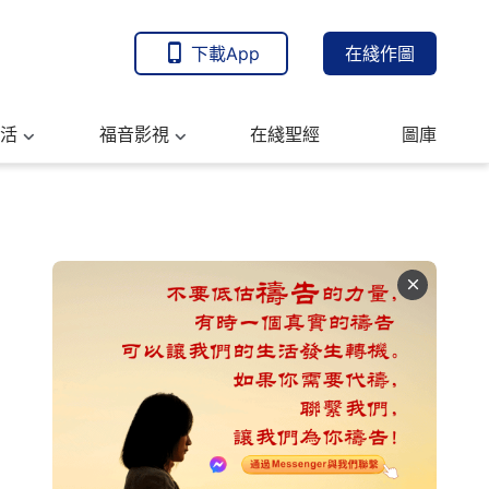
下載App
在綫作圖
活
福音影視
在綫聖經
圖庫