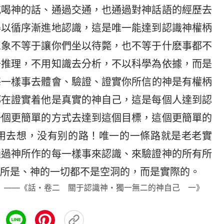
吃喝神的話、通過交通，也通過對神話語的經歷去
得以循序漸進地認識，這是唯一能達到認識神權柄
想象不等于讓你們坐以待斃，也不等于什麽事都不
去推理，不用知識去分析，不以科學為依據，而是
每一樣事去體會、驗證、證實你所信的神是有權柄
都在證實着他是真實的神自己，這是每個人達到認
一個更簡單的方式去達到這個目標，這個更簡單的
用去想，没有别的路！唯一的一條路就是老老實
通過神所作的每一樣事來認識、來驗證神的所有所
所是、神的一切都不是空洞的，而是實際的。
——《話・卷二 關于認識神・獨一無二的神自己 一》