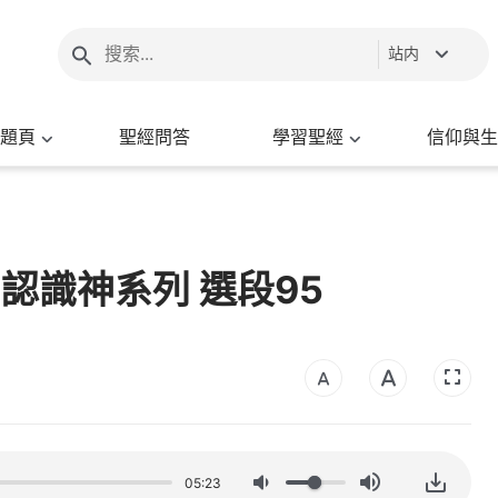
站内
題頁
聖經問答
學習聖經
信仰與生
 認識神系列 選段95
05:23