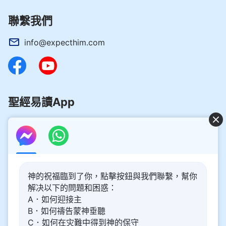
聯繫我們
info@expecthim.com
聖經易讀App
好消息：主再來的奥秘揭開了！
神的祝福臨到了你，點擊按鈕與我們聯繫，幫你
你想了解主再來的奥秘，喜迎主重歸嗎？以下内容將為你帶
解决以下的問題和困惑：
來幫助。請點擊進入閲讀、觀看！
了解更多
A．如何迎接主
B．如何禱告蒙神垂聽
通過Messenger與我們聯繫
C．如何在灾難中得到神的保守