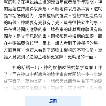
就的呢？在神説話之後的幾百年或者幾千年期間，神
的話語在持續得以應驗，不斷地得以成為事實，這就
是神話語的威力，是神權柄的證實。當初神創造萬有
的時候，神説要有光就有了光，這是很快發生的事，
是在短時間内應驗的事，這些事的成就與應驗没有時
間差，是立竿見影的事。同樣都是神權柄的彰顯，而
在神賜福亞伯拉罕一事上，讓人看到了神權柄的另一
方面實質，也讓人看到了造物主權柄的不可估量，更
讓人見識到了造物主權柄更實際、更精湛的一面。
神的話語一出，神的權柄就開始執掌這個工作
了，而在神口中所應許的這個事實就開始一步一步變
成現實了，萬物其間，一切都因此而發生着不同的變
化，就如春天來到之時，草緑了，花兒開了，樹木發
芽了，小鳥兒開始歌唱了，大雁回來了，田間地頭可
展開
見人頭攢動……萬物都隨之復苏了，這是造物主的奇