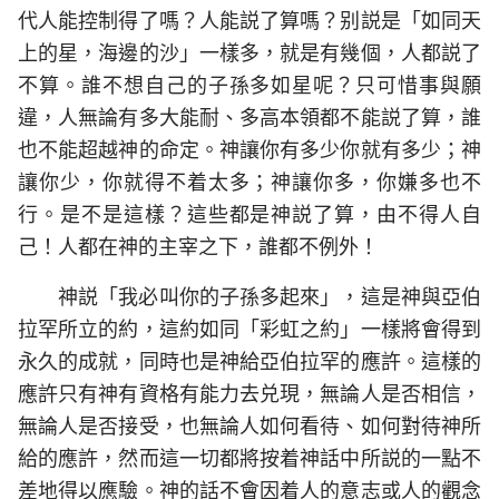
代人能控制得了嗎？人能説了算嗎？别説是「如同天
上的星，海邊的沙」一樣多，就是有幾個，人都説了
不算。誰不想自己的子孫多如星呢？只可惜事與願
違，人無論有多大能耐、多高本領都不能説了算，誰
也不能超越神的命定。神讓你有多少你就有多少；神
讓你少，你就得不着太多；神讓你多，你嫌多也不
行。是不是這樣？這些都是神説了算，由不得人自
己！人都在神的主宰之下，誰都不例外！
神説「我必叫你的子孫多起來」，這是神與亞伯
拉罕所立的約，這約如同「彩虹之約」一樣將會得到
永久的成就，同時也是神給亞伯拉罕的應許。這樣的
應許只有神有資格有能力去兑現，無論人是否相信，
無論人是否接受，也無論人如何看待、如何對待神所
給的應許，然而這一切都將按着神話中所説的一點不
差地得以應驗。神的話不會因着人的意志或人的觀念