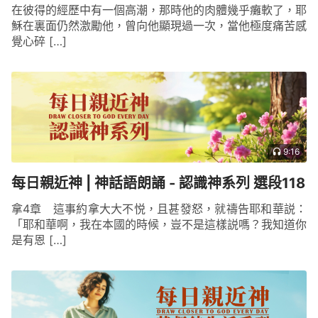
與他能力的範圍超過人的想象，是人測不透、是人難
在彼得的經歷中有一個高潮，那時他的肉體幾乎癱軟了，耶
以想象的，是人永遠都認識不完的。
穌在裏面仍然激勵他，曾向他顯現過一次，當他極度痛苦感
覺心碎 […]
——《話・卷二 關于認識神・獨一無二的神自己
一》
9:16
每日親近神 | 神話語朗誦 - 認識神系列 選段118
拿4章 這事約拿大大不悦，且甚發怒，就禱告耶和華説：
「耶和華啊，我在本國的時候，豈不是這樣説嗎？我知道你
是有恩 […]