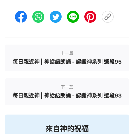
妙作為。當神成就他的應許之時，天上的萬物、地上
的萬物也都隨着神的意念而更新、變化，無一例外。
神口中的一句承諾、一個應許的應驗，萬物都將為此
而效力，而被調動，一切的受造之物都在造物主的權
下被擺布安排着，扮演着各自的角色，敬獻着各自的
功用，這就是造物主權柄的彰顯。在此你看到了什
上一篇
麽？你怎樣認識神的權柄？神的權柄有没有範圍？有
每日親近神 | 神話語朗誦 - 認識神系列 選段95
没有時間限制？能不能論高低長短？能不能論大小强
弱？能不能用人的尺度衡量？神的權柄不是忽隱忽
現、忽有忽無的，没有人能衡量他的權柄到底有多
下一篇
大。神賜福給一個人，不管長達多長時間，他的這個
每日親近神 | 神話語朗誦 - 認識神系列 選段93
賜福都是持續的，這個持續見證着神權柄的不可估
量，也讓人類看到了造物主永不熄滅的生命力的一次
次再現。他權柄的每一次彰顯都將他口中的話完美地
呈現出來，呈現給萬物，呈現給人類，而他權柄所成
來自神的祝福
就的每一樣事都是那樣的精美絶倫、天衣無縫。可以