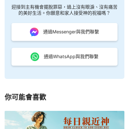
迎接到主有機會擺脫罪惡，過上沒有眼淚、沒有痛苦
説，他的意念、他的話語、他的權柄與他所成就的每
的美好生活。你願意和家人接受神的祝福嗎？
一樣工作，都是一幅無與倫比的精美的圖畫，對于受
造之物來説，它的意義與價值是人類的言語所望塵莫
通過Messenger與我們聯繫
及的。當神賜給人應許之後，無論這個人生在何處、
在做什麽，無論他得着應許前後的背景是什麽，也無
論他的生存環境發生了多大的變化，在神都瞭如指
通過WhatsApp與我們聯繫
掌。神所説的話不管經過了多長時間，在神來看都如
剛剛發生一樣。這就是説，神有能力，神有這樣的權
柄跟進、掌管、實現他所給人類的每一樣應許，無論
這個應許是什麽，也無論這個應許需經過多久才能完
全得以應驗，更無論成就這個應許所涉及的範圍有多
你可能會喜歡
廣，例如時間、地界、種族等等，這個應許都將會得
以成就、得以實現，而且在神都不費吹灰之力。這證
實了一件什麽事呢？神的權柄與神的能力範圍掌管的
是全宇宙、全人類。雖然光是神造的，并不能説神就