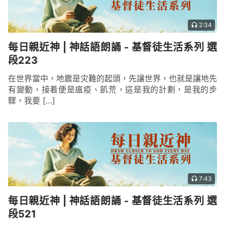
只管理光，神造了水就只管理水，剩下的事就與神無
關了，這是不是誤解？雖然神賜福給亞伯拉罕一事經
2:34
過幾百年之後逐漸淡出了人的記憶，但這個應許在神
每日親近神 | 神話語朗誦 - 基督徒生活系列 選
來看依舊如故，它依然在成就的過程中，從來没有停
段223
止過，而在此期間神是怎樣施行他的權柄的，萬物又
在世界當中，地震是灾難的起頭，先讓世界，也就是讓地先
是如何被神擺布、安排的，在神所造的萬物之中發生
有變動，接着便是瘟疫、飢荒，這是我的計劃，是我的步
了多少精彩的故事，這些儘管人類從不知曉，從不耳
驟，我要 […]
聞，但神權柄的彰顯、神作為的流露的每一個精彩的
片段，都在萬物中流傳、頌揚，萬物都在彰顯着、訴
説着造物主的奇妙作為，而造物主主宰萬物的一段段
佳話將永遠被萬物傳揚。神主宰萬物的權柄與神的能
力顯示給萬物的是神無處不在、無時不在。當你看見
7:43
了神的權柄與神的能力無處不在的時候，你便會看到
神是無處不在、無時不在的。神的權柄、神的能力不
每日親近神 | 神話語朗誦 - 基督徒生活系列 選
受時間、地理、空間和任何人事物的限制，神的權柄
段521