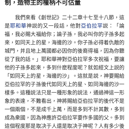
制，造物主的權柄不可估量
我們來看《創世記》二十二章十七至十八節，這
是
耶和華
神説的又一段話，他對
亞伯拉罕
説：「論
福，我必賜大福給你；論子孫，我必叫你的子孫多起
來，如同天上的星，海邊的沙。你子孫必得着仇敵的
城門，并且地上萬國都必因你的後裔得福，因為你聽
從了我的話。」耶和華神對亞伯拉罕多次祝福，要讓
他的子孫多起來，多到什麽程度呢？就如經文上説的
「如同天上的星，海邊的沙」。這就是説，神要賜給
亞伯拉罕的子孫後代如同天上的星、如同海邊的沙一
樣多。這種説法只是一種形象的説法，通過神這一形
象的表達，不難看出，神將賜給亞伯拉罕的後代不是
一個兩個，不是成千上萬，而是多到不計其數，多到
成為衆國，因為神應許亞伯拉罕要作多國的父。多到
這個程度那是取决于人還是取决于神呢？人有多少後