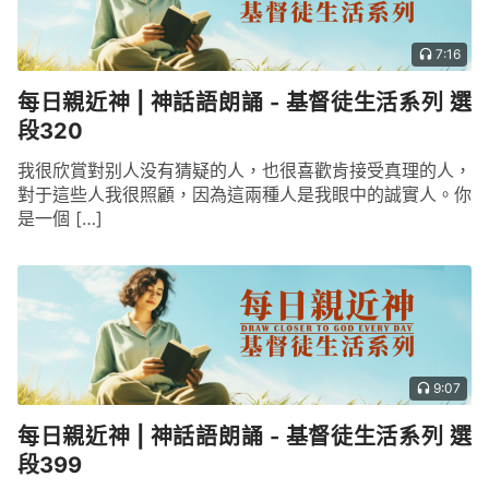
才是難能可貴的，才是受造之物最當持守的，是所有
7:16
的人都當追求的唯一目標。
——《話・卷二 關于認識神・獨一無二的神自己
每日親近神 | 神話語朗誦 - 基督徒生活系列 選
一》
段320
我很欣賞對别人没有猜疑的人，也很喜歡肯接受真理的人，
對于這些人我很照顧，因為這兩種人是我眼中的誠實人。你
是一個 […]
9:07
每日親近神 | 神話語朗誦 - 基督徒生活系列 選
段399