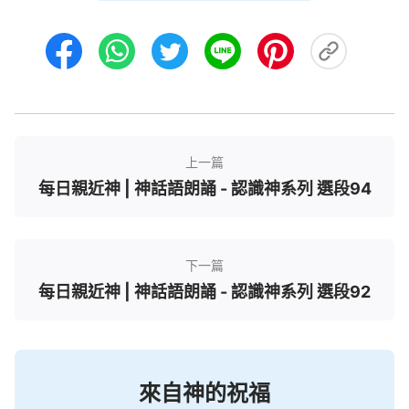
到你們的卑鄙無耻呢？解剖這類人的性情與這類人的
實質，能不能説他們是可咒可詛的地獄之子呢？能不
能説凡是做這樣事的人都是在自取其辱呢？你們認識
到這個性質的嚴重性了嗎？嚴重到什麽程度呢？人這
樣做的存心就是想模仿神，想自己當神，想讓人把他
當神來拜，想取締神在人心中的地位，想趕走在人中
上一篇
間作工的神，從而達到他控制人、吞吃人、占有人的
每日親近神 | 神話語朗誦 - 認識神系列 選段94
目的。在人的潜意識裏都有這樣的欲望與野心，人人
都活在這個撒但敗壞的實質裏，都活在與神敵對、背
叛神、想成為神這樣的撒但本性裏。交通了關于神的
下一篇
權柄這方面的話題，你們還有没有欲望野心想冒充
每日親近神 | 神話語朗誦 - 認識神系列 選段92
神、想模仿神呢？還有没有想當神的欲望呢？還有没
有成神的欲望呢？神的權柄不是人能模仿得來的，神
的身份與地位不是人能冒充得來的。你雖能模仿神的
來自神的祝福
説話口氣，但你模仿不了神的實質；你雖能站在神的