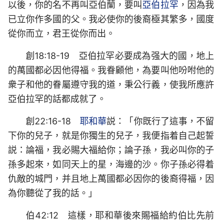
以後，你的名不再叫亞伯蘭，要叫
亞伯拉罕
，因為我
已立你作多國的父。我必使你的後裔極其繁多，國度
從你而立，君王從你而出。
創18:18-19 亞伯拉罕必要成為强大的國，地上
的萬國都必因他得福。我眷顧他，為要叫他吩咐他的
衆子和他的眷屬遵守我的道，秉公行義，使我所應許
亞伯拉罕的話都成就了。
創22:16-18
耶和華
説：「你既行了這事，不留
下你的兒子，就是你獨生的兒子，我便指着自己起誓
説：論福，我必賜大福給你；論子孫，我必叫你的子
孫多起來，如同天上的星，海邊的沙。你子孫必得着
仇敵的城門，并且地上萬國都必因你的後裔得福，因
為你聽從了我的話。」
伯42:12 這樣，耶和華後來賜福給約伯比先前