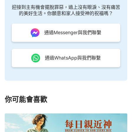
地位上冒充神，但你永遠做不了神要作的事，永遠不
迎接到主有機會擺脫罪惡，過上沒有眼淚、沒有痛苦
可能主宰萬物、掌管萬物。在神的眼中，你永遠都只
的美好生活。你願意和家人接受神的祝福嗎？
是一個小小的受造之物，無論你的能耐與本領有多
大，無論你具備多少恩賜，然而你的一切都在造物主
通過Messenger與我們聯繫
的權下。即便你能説幾句狠話，也不能説明你有造物
主的實質，也不能代表你有造物主的權柄。神的權柄
與能力是神自己的實質，不是學來的，不是外界加給
通過WhatsApp與我們聯繫
的，是神自己原有的實質。所以造物主與受造之物的
關係是永遠都不可能改變的。作為受造人類中的一
員，人一定要守住自己的本位，老老實實做人，本本
分分守住造物主給你的托付，别做越格的事，别做自
己「能力範圍」以外的事，别做讓神厭憎的事，不要
你可能會喜歡
追求做偉人、超人、高大的人，也不要追求成為神，
這些都是人不應該有的「願望」。追求做偉人、超人
是荒唐的事，追求成為神更是可耻的事，是令人作
嘔、令人唾弃的事，而成為一個真正的受造之物，這