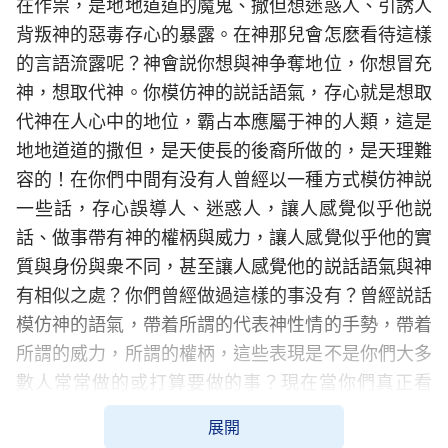
在作祟，是地地道道的魔鬼、撒但想迷惑人、引誘人
背叛神的惡毒存心的暴露。在神那兒會怎麽看待這樣
的言語流露呢？神會説你想與神争奪地位，你想冒充
神，想取代神。你模仿神的説話語氣，存心就是想取
代神在人心中的地位，霸占本應屬于神的人類，這是
地地道道的撒但，是天使長的後裔所做的，是天理難
容的！在你們中間有没有人曾經以一種方式模仿神説
一些話，存心誤導人、迷惑人，讓人感覺似乎他説
話、做事帶有神的權柄與威力，讓人感覺似乎他的實
質與身份與衆不同，甚至讓人感覺他的説話語氣與神
有相似之處？你們曾經做過這樣的事没有？曾經説話
模仿神的語氣，帶着所謂的代表神性情的手勢，帶着
所謂的威力，所謂的權柄，這些表現是不是你們大多
數人常常做的或打算要做的事？現在當你們真正看
到、見識到、認識了造物主權柄的時候，再回想當初
展開
你們所做的、所流露的，是否感覺噁心呢？是否認識