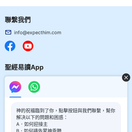
聯繫我們
info@expecthim.com
聖經易讀App
好消息：主再來的奥秘揭開了！
神的祝福臨到了你，點擊按鈕與我們聯繫，幫你
你想了解主再來的奥秘，喜迎主重歸嗎？以下内容將為你帶
解决以下的問題和困惑：
來幫助。請點擊進入閲讀、觀看！
了解更多
A．如何迎接主
B．如何禱告蒙神垂聽