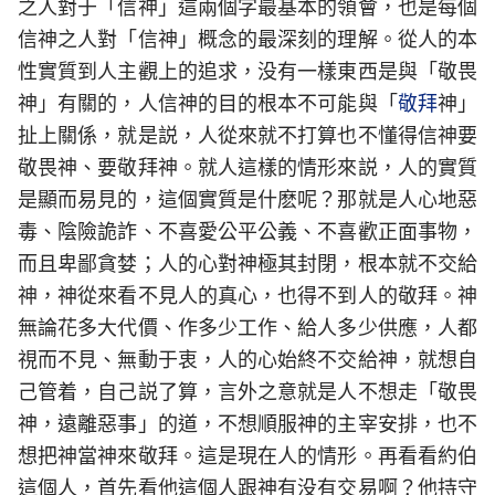
之人對于「信神」這兩個字最基本的領會，也是每個
信神之人對「信神」概念的最深刻的理解。從人的本
性實質到人主觀上的追求，没有一樣東西是與「敬畏
神」有關的，人信神的目的根本不可能與「
敬拜
神」
扯上關係，就是説，人從來就不打算也不懂得信神要
敬畏神、要敬拜神。就人這樣的情形來説，人的實質
是顯而易見的，這個實質是什麽呢？那就是人心地惡
毒、陰險詭詐、不喜愛公平公義、不喜歡正面事物，
而且卑鄙貪婪；人的心對神極其封閉，根本就不交給
神，神從來看不見人的真心，也得不到人的敬拜。神
無論花多大代價、作多少工作、給人多少供應，人都
視而不見、無動于衷，人的心始終不交給神，就想自
己管着，自己説了算，言外之意就是人不想走「敬畏
神，遠離惡事」的道，不想順服神的主宰安排，也不
想把神當神來敬拜。這是現在人的情形。再看看約伯
這個人，首先看他這個人跟神有没有交易啊？他持守