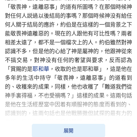
「敬畏神，遠離惡事」的道有所圖嗎？在那個時候神
對任何人説過以後結局的事嗎？那個時候神没有給任
何人關于結局的應許，約伯是在這樣的一個背景之下
能敬畏神遠離惡的。現在的人跟他有可比性嗎？兩者
相差太遠了，都不是一個檔次上的人。約伯雖然對神
認識不多，但是他的心給了神是屬神的，他跟神從來
不搞交易，對神没有任何的奢望與要求，反而認為
「賞賜的是
耶和華
，收取的也是耶和華」，這是他在
多年的生活中持守「敬畏神，遠離惡事」的道看到
的、收穫來的成果，同樣，他也收穫了「難道我們從
神手裏得福，不也受禍嗎？」這樣的成果。這兩句話
是他在生活經歷當中因着有順服神的態度而看到的、
認識到的，這兩句話也是他戰勝撒但試探的最有力的
武器，是他為神站住見證的基石。説到這兒，約伯這
展開
個人在你們的心目中是不是一個可愛的人？你們盼不