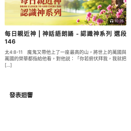
10:26
每日親近神 | 神話語朗誦 - 認識神系列 選段
146
太4:8-11 魔鬼又帶他上了一座最高的山，將世上的萬國與
萬國的榮華都指給他看，對他説：「你若俯伏拜我，我就把
[…]
發表迴響