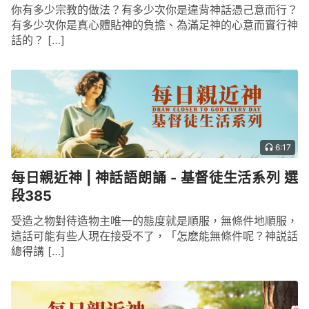
你有多少宗教的做法？有多少次你是違背神話憑己意而行？
有多少次你是真心體貼神的負擔、為滿足神的心意而實行神
話的？ […]
6:17
每日親近神 | 神話語朗誦 - 基督徒生活系列 選
段385
受造之物對待造物主唯一的態度就是順服，無條件地順服，
這話可能有些人現在接受不了，「怎麽能無條件呢？神説話
總得講 […]