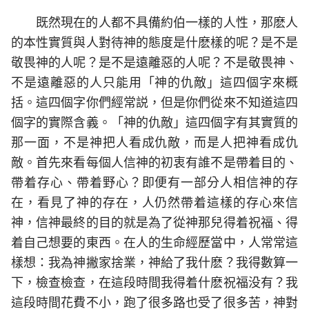
既然現在的人都不具備約伯一樣的人性，那麽人
的本性實質與人對待神的態度是什麽樣的呢？是不是
敬畏神的人呢？是不是遠離惡的人呢？不是敬畏神、
不是遠離惡的人只能用「神的仇敵」這四個字來概
括。這四個字你們經常説，但是你們從來不知道這四
個字的實際含義。「神的仇敵」這四個字有其實質的
那一面，不是神把人看成仇敵，而是人把神看成仇
敵。首先來看每個人信神的初衷有誰不是帶着目的、
帶着存心、帶着野心？即便有一部分人相信神的存
在，看見了神的存在，人仍然帶着這樣的存心來信
神，信神最終的目的就是為了從神那兒得着祝福、得
着自己想要的東西。在人的生命經歷當中，人常常這
樣想：我為神撇家捨業，神給了我什麽？我得數算一
下，檢查檢查，在這段時間我得着什麽祝福没有？我
這段時間花費不小，跑了很多路也受了很多苦，神對