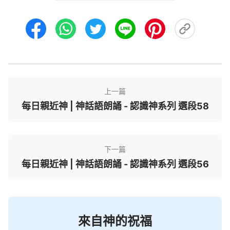
盼望做一個這樣的人呢？你們害不害怕經受從撒但來
的試探呢？你們有没有心志
禱告
神，讓神像試煉約伯
一樣試煉你們呢？相信絶大多數的人都不敢這樣禱
告，可見你們這些人的信小得可憐，與約伯相比你們
的信簡直是不值得一提，你們與神為敵，不敬畏神，
不能為神站住見證，不能戰勝撒但的攻擊、控告與試
上一篇
探，你們有什麽資格承受神的應許呢？聽了約伯的故
每日親近神 | 神話語朗誦 - 認識神系列 選段58
事，明白了解了神拯救人的心意與人蒙拯救的意義之
後，現在你們有
信心
接受約伯一樣的試煉嗎？該不該
有點兒心志讓自己走「敬畏神，遠離惡事」的道呢？
下一篇
——《話・卷二 關于認識神・神的作工、神的性情
每日親近神 | 神話語朗誦 - 認識神系列 選段56
與神自己 二》
來自神的祝福