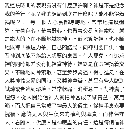
我這段時間的表現有没有什麽應許啊？神是不是紀念
我的善行了呢？我的結局到底是什麽呢？能不能得着
福呢？……每一個人心裏都時時地、常常地這麽盤
算，帶着存心，帶着野心，也帶着交易向神索取。就
是説人的心在不斷地試探神，不斷地算計神，也不斷
地與神「據理力争」自己的結局，向神討要口供，看
看神到底能不能給人想要的東西。在人那兒，在追求
神的同時却并没有把神當神待，始終是在跟神搞着交
易，不斷地向神索取，甚至步步緊逼，得寸進尺。在
人與神搞交易的同時，又與神争辯，甚至有些人臨到
試煉或者臨到環境，常常軟弱，消極怠工，對神滿了
埋怨。從人開始信神人就把神當成了聚寶盆、萬用
箱，而人把自己當成了神最大的債主，從神手裏索要
祝福、應許是人與生俱來的權利與職責，而神保守
人、看顧人、供應人是神應盡的責任，這是每個信神