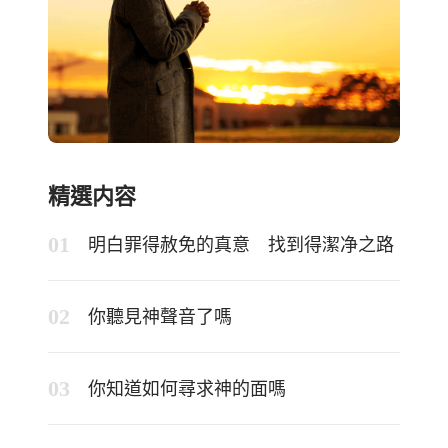
精選内容
明白罪得赦免的真意 找到得潔净之路
你聽見神聲音了嗎
你知道如何尋求神的面嗎