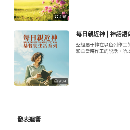
4:15
每日親近神 | 神話語
聖經屬于神在以色列作工
和華當時作工的説話，所以
9:34
發表迴響