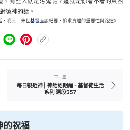
靈、有些人就是污鬼呢？這就是你看不着的東西
對號神的話。
話・卷三 末世
基督
座談紀要・追求真理的重要性與路途》
下一篇
每日親近神 | 神話語朗誦 - 基督徒生活
系列 選段557
神的祝福