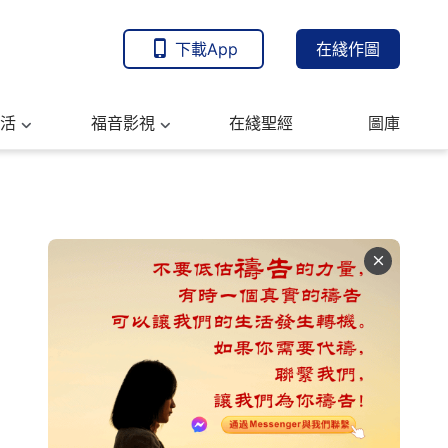
下載App
在綫作圖
活
福音影視
在綫聖經
圖庫