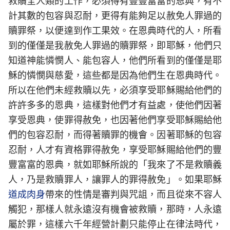
救贖全人類的工作，必須得有豐豐富富的恩典，有不
計其數的包容與忍耐，更得有能夠足以赦免人罪過的
贖罪祭，以便達到作工果效。在恩典時代的人，所看
到的僅僅是我赦免人罪過的贖罪祭，即耶穌，他們只
知道神能憐憫人、能包容人，他們所看到的僅僅是耶
穌的憐憫與慈愛，這些都是因為他們生在恩典時代。
所以在他們未經救贖以先，必須享受耶穌賜給他們的
許許多多的恩典，這樣對他們才有益處，使他們因著
享受恩典，使罪得赦免，也因著他們享受耶穌賜給他
們的包容忍耐，而得著贖罪的機會。因著耶穌的包容
忍耐，人才有資格罪得赦免，享受耶穌賜給他們的豐
豐富富的恩典，就如耶穌所說的「我來了不是救贖義
人，乃是救贖罪人，讓罪人的罪得赦免」。如果耶穌
道成肉身
帶來的性情是審判與咒詛，而且從來不容人
觸犯，那樣人就永遠沒有機會被救贖，那時，人永遠
屬於罪，這樣六千年經營計劃只能停止在律法時代，