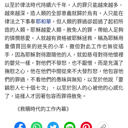
以至於律法時代持續六千年，人的罪只能越來越多、
越來越深，造人類的全部意義就歸於烏有，人只能在
律法之下事奉
耶和華
，但人類的罪過卻超過了起初所
造的人類。耶穌越愛人類，赦免人的罪，帶給人足夠
的憐憫慈愛，人就越有資格被耶穌拯救，稱為耶穌用
重價買回來的迷失的小羊，撒但對此工作也無從插
手，因為耶穌對待跟隨他的人，就如慈母對待他懷裡
的嬰兒一樣，對他們不發怒，也不厭憎，而是充滿了
撫慰之心，他在他們中間從來不大發烈怒，他包容他
們的罪過，不看他們的愚昧與無知，以至於他說「要
饒恕人七十個七次」，以至於別人的心被他的心感化
了，這樣人才因著包容而罪得赦免。
《救贖時代的工作內幕》