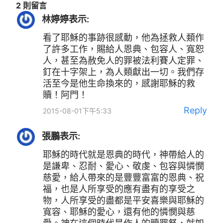
2 則留言
林婷婷
表示:
看了耶穌的事跡很感動，他為拯救人類作
了許多工作，賜給人恩典、包容人、寬恕
人，甚至為赦免人的罪被法利賽人定罪、
釘在十字架上，為人類獻出一切。我們存
活至今是他生命換來的，感謝耶穌的救
贖！阿門！
Reply
2015-08-01下午5:33
張鵬
表示:
耶穌的時代就是恩典的時代，神帶給人的
是謙卑、忍耐、愛心、敬虔、包容與憐憫
慈愛，給人帶來的是豐豐富富的恩典、祝
福，也是人所享受的應有盡有的享受之
物，人所享受的盡都是平安喜樂與耶穌的
寬容、耶穌的愛心，還有他的憐憫與慈