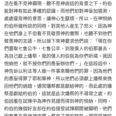
活在看不見神顯現、聽不見神説話的背景之下，約伯
能對神有如此準確的認識，而他們却對神妄加猜測，
處處違背神的意思，讓神心生厭煩。所以，在神悦納
約伯所做所説的同時，對其他人産生了怒火，因為神
在他們身上不但看不見敬畏神的實際，也聽不到他們
敬畏神的言語，所以接下來神要求他們説：「現在你
們要取七隻公牛，七隻公羊，到我僕人約伯那裏去，
為自己獻上燔祭，我的僕人約伯就為你們祈禱。我因
悦納他，就不按你們的愚妄辦你們。」在這段話中，
神告訴以利法等人做一件事來贖他們的罪，因為他們
的愚妄得罪了耶和華神，所以他們必須獻上燔祭來挽
回他們的過錯。通常燔祭都是獻給神的，而此處的燔
祭是獻給約伯的，這就是此次燔祭的不尋常之處。約
伯因着在試煉中為神作見證而得到神的悦納，同時，
約伯的幾個好友却在約伯接受試煉期間被顯明，他們