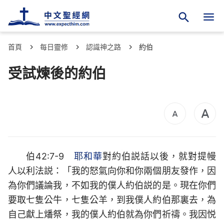
首頁
每日靈修
認識神之路
約伯
受試煉後的約伯
伯42:7-9
耶和華
對約伯説話以後，就對提幔
人以利法説：「我的怒氣向你和你兩個朋友發作，因
為你們議論我，不如我的僕人約伯説的是。現在你們
要取七隻公牛，七隻公羊，到我僕人約伯那裏去，為
自己獻上燔祭，我的僕人約伯就為你們祈禱。我因悦