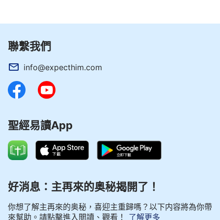
而且比先前更多。這個時候，撒但就退去了，不再説
什麽了，也不再做什麽了，從此約伯就不再受撒但的
攪擾與攻擊，神對約伯的賜福也不再受到撒但的控
聯繫我們
告。
info@expecthim.com
約伯在神的祝福之中度過後半生
雖然那個時候的賜福僅僅局限于一些牛羊、駱
駝、家産等等，但是在神的心裏神要賜福給約伯的遠
聖經易讀App
遠不止這些。在當時有没有記載神要給約伯什麽樣的
永遠的應許呢？神對約伯的賜福中没有提到結局，也
不涉及結局，不管約伯這個人在神心裏是什麽樣的分
量、有什麽樣的地位，總的來説，神的祝福是很有分
好消息：主再來的奥秘揭開了！
寸的。他没有宣布結局，這意味着什麽？在那個神的
計劃還没有進行到要宣布人結局的時候，没作到工作
你想了解主再來的奥秘，喜迎主重歸嗎？以下内容將為你帶
結束的階段，神并不提結局，僅僅賜給人一些物質的
來幫助。請點擊進入閲讀、觀看！
了解更多