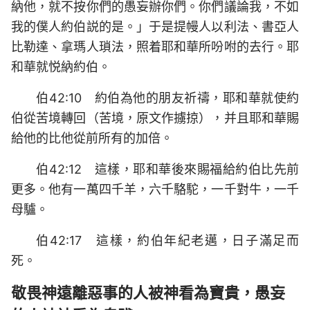
納他，就不按你們的愚妄辦你們。你們議論我，不如
我的僕人約伯説的是。」于是提幔人以利法、書亞人
比勒達、拿瑪人瑣法，照着耶和華所吩咐的去行。耶
和華就悦納約伯。
伯42:10 約伯為他的朋友祈禱，耶和華就使約
伯從苦境轉回（苦境，原文作擄掠），并且耶和華賜
給他的比他從前所有的加倍。
伯42:12 這樣，耶和華後來賜福給約伯比先前
更多。他有一萬四千羊，六千駱駝，一千對牛，一千
母驢。
伯42:17 這樣，約伯年紀老邁，日子滿足而
死。
敬畏神遠離惡事的人被神看為寶貴，愚妄