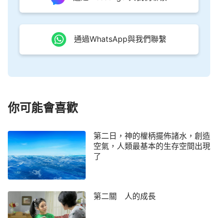
上的，而且神也賜給他權柄，讓他有資格為别人祈
禱，神因着垂聽他的祈禱而不記念、不計較那幾個人
的過犯，這就是神給約伯的權柄。藉着「約伯祈禱而
通過WhatsApp與我們聯繫
他人不被神定罪」這樣的方式來羞辱那些愚妄的人，
當然，這也是耶和華神對以利法等人的特殊懲罰。
約伯再次得到神的賜福，不再受撒但的控
告
你可能會喜歡
在耶和華神説的話中提到「你們議論我，不如我
第二日，神的權柄擺佈諸水，創造
的僕人約伯説的是」，約伯説了哪些話呢？就是我們
空氣，人類最基本的生存空間出現
前面提到的，還有在《約伯記》當中記載的約伯説的
了
那些大篇幅的話語。在這所有大篇幅的話中，他對神
没有任何抱怨、没有任何猜疑，他只等待結果。他的
等待就是他順服的態度，因着他的態度，因着他對神
第二關 人的成長
所説的話，神悦納了他。當他經受試煉的時候，經受