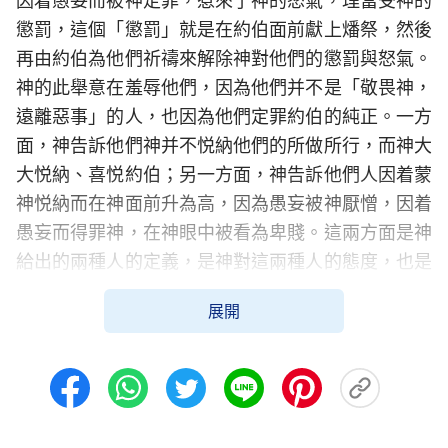
因着愚妄而被神定罪，惹來了神的怒氣，理當受神的
懲罰，這個「懲罰」就是在約伯面前獻上燔祭，然後
再由約伯為他們祈禱來解除神對他們的懲罰與怒氣。
神的此舉意在羞辱他們，因為他們并不是「敬畏神，
遠離惡事」的人，也因為他們定罪約伯的純正。一方
面，神告訴他們神并不悦納他們的所做所行，而神大
大悦納、喜悦約伯；另一方面，神告訴他們人因着蒙
神悦納而在神面前升為高，因為愚妄被神厭憎，因着
愚妄而得罪神，在神眼中被看為卑賤。這兩方面是神
給出的兩種人的定義，是神對這兩種人的態度，也是
神對這兩種人身價、地位的説法。儘管神稱呼約伯為
展開
僕人，但這個「僕人」是神眼中所喜愛的人，是神賦
予權柄能為他人祈禱、能赦免他人過錯的人，是能直
接與神對話、直接來到神面前的人，是地位高于他
人、尊貴于他人的人。這是神口中所説「僕人」的真
正含義。約伯因着「敬畏神，遠離惡事」而得此「殊