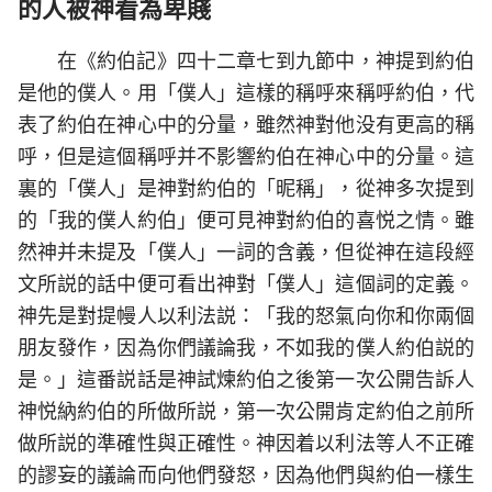
的人被神看為卑賤
在《約伯記》四十二章七到九節中，神提到約伯
是他的僕人。用「僕人」這樣的稱呼來稱呼約伯，代
表了約伯在神心中的分量，雖然神對他没有更高的稱
呼，但是這個稱呼并不影響約伯在神心中的分量。這
裏的「僕人」是神對約伯的「昵稱」，從神多次提到
的「我的僕人約伯」便可見神對約伯的喜悦之情。雖
然神并未提及「僕人」一詞的含義，但從神在這段經
文所説的話中便可看出神對「僕人」這個詞的定義。
神先是對提幔人以利法説：「我的怒氣向你和你兩個
朋友發作，因為你們議論我，不如我的僕人約伯説的
是。」這番説話是神試煉約伯之後第一次公開告訴人
神悦納約伯的所做所説，第一次公開肯定約伯之前所
做所説的準確性與正確性。神因着以利法等人不正確
的謬妄的議論而向他們發怒，因為他們與約伯一樣生