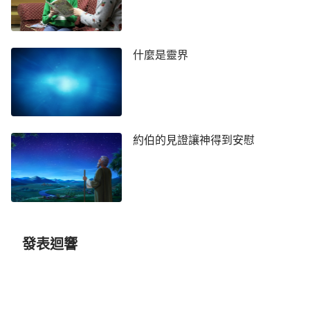
痛苦的時候，神就在他的身邊，雖然他的痛苦没有因
着神在他身邊减輕一分，但是神看到了神想要看到
的，神聽到了神想要聽到的。約伯所做所行的一幕幕
什麼是靈界
與他所説的字字句句都達到了神的眼中與神的耳中，
神聽到了，也看到了，這是事實。約伯在那個時候、
那個時期對神的認識、對神心裏的想法其實没有現在
的人這麽具體，但是根據當時的背景，神仍然對他所
約伯的見證讓神得到安慰
説的作了肯定，那是因着他心裏所想與他的行為，因
着他所表現的、所流露的已經達到了神的要求。在約
伯經受試煉期間，他心裏所想的、定意該做的讓神看
到一個結果，這個結果是神滿意的，隨後神就把試煉
挪走了，之後約伯就從苦境中出來了，約伯的試煉從
發表迴響
此以後就消失不再有了。因為他已經接受過試煉了，
而且在試煉當中站立住了，徹底戰勝了撒但，所以神
要名正言順地賜福于他。正如《約伯記》四十二章十
節和十二節所記述的，約伯又一次得到了神的賜福，