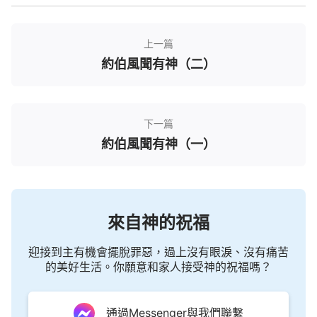
榮」，其他的人之所以不被神稱為「僕人」，那是因
着他們并不是「敬畏神，遠離惡事」的人。神的這兩
上一篇
種截然不同的態度就是神對待兩種人的態度：「敬畏
約伯風聞有神（二）
神，遠離惡事」的人蒙神悦納，在神眼中被看為寶
貴；愚妄的人不敬畏神，不能遠離惡事，得不到神的
喜悦，常常被神厭憎、被神定罪，在神的眼中被看為
下一篇
低賤。
約伯風聞有神（一）
神賜給約伯權柄
約伯為他的朋友祈禱，祈禱之後神就因着約伯的
來自神的祝福
祈禱而不按他們的愚妄辦他們，就是不懲罰他們，也
不給他們任何的報應。因為什麽呢？因為神的僕人約
迎接到主有機會擺脫罪惡，過上沒有眼淚、沒有痛苦
伯為他們祈禱達到了神的耳中，神因為悦納了約伯的
的美好生活。你願意和家人接受神的祝福嗎？
祈禱就饒恕了他們。從這裏看到了什麽？當神祝福一
個人的時候，神會賞賜他很多，這個賞賜不止是物質
通過Messenger與我們聯繫