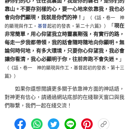
静你們的心，住在我裏面，我是你的磐石，是你們的
靠山。不要存别樣的心，要一心地來依靠我，我也必
會向你們顯現，我就是你們的神！
」
（《話・卷一 神
「
現在
的顯現與作工・
基督
起初的發表・第二十六篇》）
非常簡單，用心仰望我立時靈裏剛强，有實行的路，
每走一步我都帶領，我的話會隨時隨地向你顯明。無
論何時何地，有多大環境，只要你心仰望我，我必會
讓你看清，我心必顯明于你，往前奔跑不會失迷。
」
（《話・卷一 神的顯現與作工・基督起初的發表・第十三
篇》）
如果你還想閲讀更多關于依靠神方面的神話語，
對神更有信心，請通過網站底部的在綫聊天窗口與我
們聯繫，我們一起在綫交流！