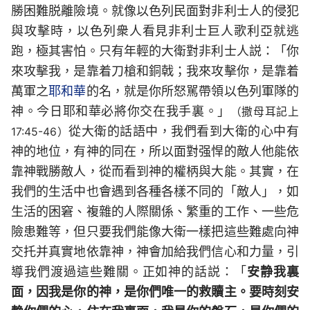
勝困難脱離險境。就像以色列民面對非利士人的侵犯
與攻擊時，以色列衆人看見非利士巨人歌利亞就逃
跑，極其害怕。只有年輕的大衛對非利士人説：「你
來攻擊我，是靠着刀槍和銅戟；我來攻擊你，是靠着
萬軍之
耶和華
的名，就是你所怒駡帶領以色列軍隊的
神。今日耶和華必將你交在我手裏。」
（撒母耳記上
從大衛的話語中，我們看到大衛的心中有
17:45-46）
神的地位，有神的同在，所以面對强悍的敵人他能依
靠神戰勝敵人，從而看到神的權柄與大能。其實，在
我們的生活中也會遇到各種各樣不同的「敵人」，如
生活的困窘、複雜的人際關係、繁重的工作、一些危
險患難等，但只要我們能像大衛一樣把這些難處向神
交托并真實地依靠神，神會加給我們信心和力量，引
導我們渡過這些難關。正如神的話説：「
安静我裏
面，因我是你的神，是你們唯一的救贖主。要時刻安