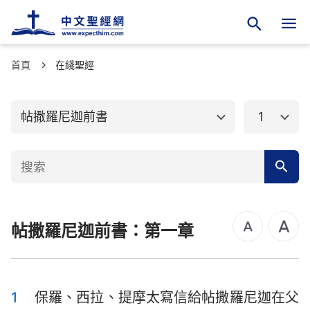
首頁
舊約聖經
在綫聖經
新約聖經
馬太福音
馬可福音
帖撒羅尼迦前書
1
路加福音
約翰福音
使徒行傳
羅馬書
哥林多前書
哥林多後書
帖撒羅尼迦前書：第一章
加拉太書
以弗所書
腓立比書
歌羅西書
帖撒羅尼迦前書
帖撒羅尼迦後書
1
保羅、西拉、提摩太寫信給帖撒羅尼迦在父