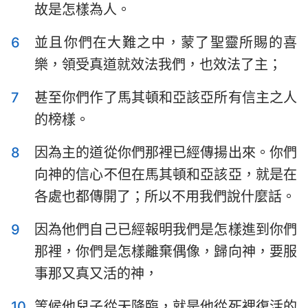
故是怎樣為人。
6
並且你們在大難之中，蒙了聖靈所賜的喜
樂，領受真道就效法我們，也效法了主；
7
甚至你們作了馬其頓和亞該亞所有信主之人
的榜樣。
8
因為主的道從你們那裡已經傳揚出來。你們
向神的信心不但在馬其頓和亞該亞，就是在
各處也都傳開了；所以不用我們說什麼話。
9
因為他們自己已經報明我們是怎樣進到你們
1
2
3
4
5
那裡，你們是怎樣離棄偶像，歸向神，要服
事那又真又活的神，
10
等候他兒子從天降臨，就是他從死裡復活的