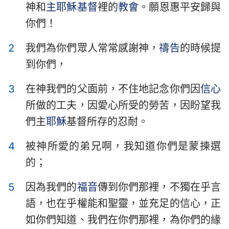
神和
主耶穌
基督
裡的
教會
。願恩惠平安歸與
提摩太前書
提摩太後書
你們！
提多書
腓利門書
2
我們為你們眾人常常感謝神，
禱告
的時候提
希伯來書
雅各書
到你們，
彼得前書
彼得後書
3
在神我們的父面前，不住地記念你們因
信心
約翰一書
約翰二書
所做的工夫，因愛心所受的勞苦，因盼望我
們主
耶穌
基督所存的忍耐。
約翰三書
猶大書
4
被神所愛的弟兄啊，我知道你們是蒙揀選
啟示錄
的；
5
因為我們的
福音
傳到你們那裡，不獨在乎言
語，也在乎權能和聖靈，並充足的信心，正
如你們知道、我們在你們那裡，為你們的緣