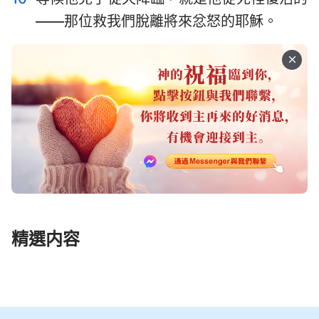
——那位救我們脫離將來忿怒的耶穌。
精選内容