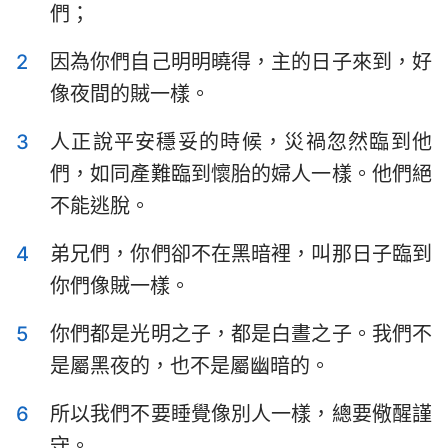
們；
提摩太前書
提摩太後書
2
因為你們自己明明曉得，主的日子來到，好
提多書
腓利門書
像夜間的賊一樣。
希伯來書
雅各書
3
人正說平安穩妥的時候，災禍忽然臨到他
彼得前書
彼得後書
們，如同產難臨到懷胎的婦人一樣。他們絕
約翰一書
約翰二書
不能逃脫。
約翰三書
猶大書
4
弟兄們，你們卻不在黑暗裡，叫那日子臨到
你們像賊一樣。
啟示錄
5
你們都是光明之子，都是白晝之子。我們不
是屬黑夜的，也不是屬幽暗的。
6
所以我們不要睡覺像別人一樣，總要儆醒謹
守。