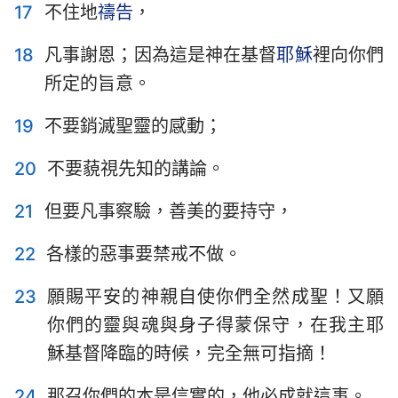
17
不住地
禱告
，
18
凡事謝恩；因為這是神在基督
耶穌
裡向你們
所定的旨意。
19
不要銷滅聖靈的感動；
20
不要藐視先知的講論。
21
但要凡事察驗，善美的要持守，
22
各樣的惡事要禁戒不做。
23
願賜平安的神親自使你們全然成聖！又願
你們的靈與魂與身子得蒙保守，在我主耶
穌基督降臨的時候，完全無可指摘！
24
那召你們的本是信實的，他必成就這事。