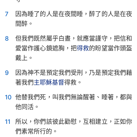
7
因為睡了的人是在夜間睡，醉了的人是在夜
間醉。
8
但我們既然屬乎白晝，就應當謹守，把信和
愛當作護心鏡遮胸，把
得救
的盼望當作頭盔
戴上。
9
因為神不是預定我們受刑，乃是預定我們藉
著我們
主耶穌
基督
得救。
10
他替我們死，叫我們無論醒著、睡著，都與
他同活。
11
所以，你們該彼此勸慰，互相建立，正如你
們素常所行的。