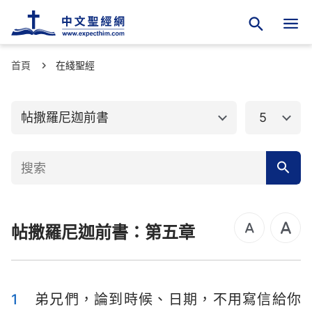
首頁
舊約聖經
在綫聖經
新約聖經
馬太福音
馬可福音
帖撒羅尼迦前書
5
路加福音
約翰福音
使徒行傳
羅馬書
哥林多前書
哥林多後書
帖撒羅尼迦前書：第五章
加拉太書
以弗所書
腓立比書
歌羅西書
帖撒羅尼迦前書
帖撒羅尼迦後書
1
弟兄們，論到時候、日期，不用寫信給你