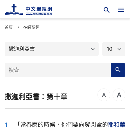
首頁
舊約聖經
在綫聖經
新約聖經
創世記
出埃及記
撒迦利亞書
10
利未記
民數記
申命記
約書亞記
士師記
路得記
撒迦利亞書：第十章
撒母耳記上
撒母耳記下
列王紀上
列王紀下
歷代志上
歷代志下
1
「當春雨的時候，你們要向發閃電的
耶和華