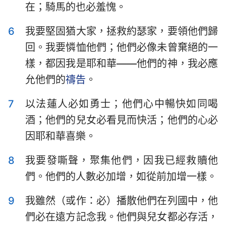
在；騎馬的也必羞愧。
哈巴谷書
西番雅書
哈該書
撒迦利亞書
6
我要堅固猶大家，拯救約瑟家，要領他們歸
回。我要憐恤他們；他們必像未曾棄絕的一
瑪拉基書
樣，都因我是耶和華——他們的神，我必應
允他們的
禱告
。
7
以法蓮人必如勇士；他們心中暢快如同喝
酒；他們的兒女必看見而快活；他們的心必
因耶和華喜樂。
8
我要發嘶聲，聚集他們，因我已經救贖他
們。他們的人數必加增，如從前加增一樣。
9
我雖然（或作：必）播散他們在列國中，他
們必在遠方記念我。他們與兒女都必存活，