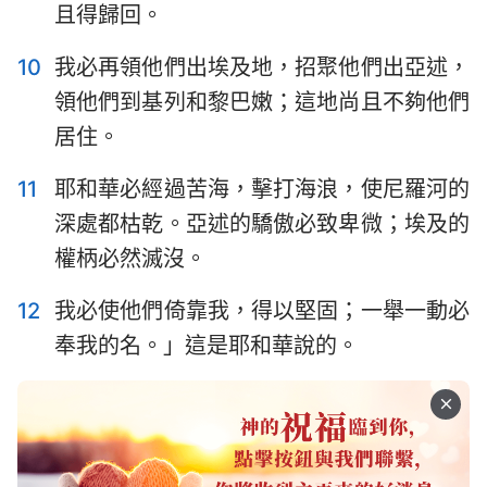
1
2
3
4
5
6
7
且得歸回。
8
9
10
11
12
13
14
10
我必再領他們出埃及地，招聚他們出亞述，
領他們到基列和黎巴嫩；這地尚且不夠他們
居住。
11
耶和華必經過苦海，擊打海浪，使尼羅河的
深處都枯乾。亞述的驕傲必致卑微；埃及的
權柄必然滅沒。
12
我必使他們倚靠我，得以堅固；一舉一動必
奉我的名。」這是耶和華說的。