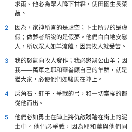
求雨。他必為眾人降下甘霖，使田園生長菜
以斯拉記
尼希米記
蔬。
以斯帖記
約伯記
2
因為，家神所言的是虛空；卜士所見的是虛
詩篇
箴言
假；做夢者所說的是假夢。他們白白地安慰
傳道書
雅歌
人，所以眾人如羊流離，因無牧人就受苦。
以賽亞書
耶利米書
3
我的怒氣向牧人發作；我必懲罰公山羊；因
我——萬軍之耶和華眷顧自己的羊群，就是
耶利米哀歌
以西結書
猶大家，必使他們如駿馬在陣上。
但以理書
何西阿書
4
房角石、釘子、爭戰的弓，和一切掌權的都
約珥書
阿摩司書
從他而出。
俄巴底亞書
約拿書
5
他們必如勇士在陣上將仇敵踐踏在街上的泥
彌迦書
那鴻書
土中。他們必爭戰，因為耶和華與他們同