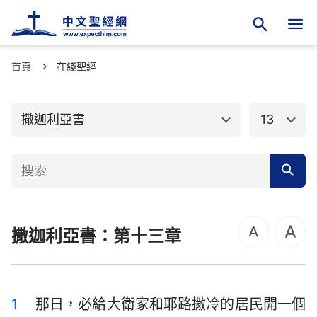
首頁
舊約聖經
在綫聖經
新約聖經
創世記
出埃及記
撒迦利亞書
13
利未記
民數記
申命記
約書亞記
士師記
路得記
撒迦利亞書：第十三章
撒母耳記上
撒母耳記下
列王紀上
列王紀下
歷代志上
歷代志下
1
那日，必給大衛家和耶路撒冷的居民開一個