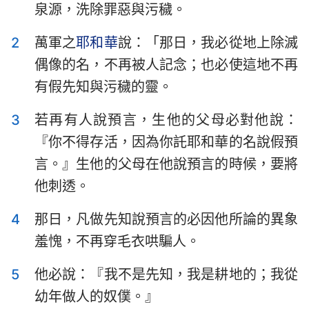
泉源，洗除罪惡與污穢。
以斯拉記
尼希米記
2
萬軍之
耶和華
說：「那日，我必從地上除滅
以斯帖記
約伯記
偶像的名，不再被人記念；也必使這地不再
詩篇
箴言
有假先知與污穢的靈。
傳道書
雅歌
3
若再有人說預言，生他的父母必對他說：
以賽亞書
耶利米書
『你不得存活，因為你託耶和華的名說假預
言。』生他的父母在他說預言的時候，要將
耶利米哀歌
以西結書
他刺透。
但以理書
何西阿書
4
那日，凡做先知說預言的必因他所論的異象
約珥書
阿摩司書
羞愧，不再穿毛衣哄騙人。
俄巴底亞書
約拿書
5
他必說：『我不是先知，我是耕地的；我從
彌迦書
那鴻書
幼年做人的奴僕。』