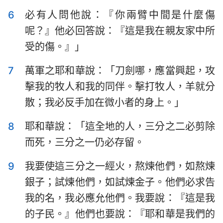
哈巴谷書
西番雅書
6
必有人問他說：『你兩臂中間是什麼傷
哈該書
撒迦利亞書
呢？』他必回答說：『這是我在親友家中所
受的傷。』」
瑪拉基書
7
萬軍之耶和華說：「刀劍哪，應當興起，攻
擊我的牧人和我的同伴。擊打牧人，羊就分
散；我必反手加在微小者的身上。」
8
耶和華說：「這全地的人，三分之二必剪除
而死，三分之一仍必存留。
1
2
3
4
5
6
7
9
我要使這三分之一經火，熬煉他們，如熬煉
8
9
10
11
12
13
14
銀子；試煉他們，如試煉金子。他們必求告
我的名，我必應允他們。我要說：『這是我
的子民。』他們也要說：『耶和華是我們的