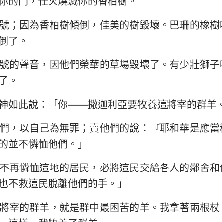
你的門，任火燒滅你的香柏樹。
民數記
路加福音
約
約書亞記
使徒行傳
羅
號；因為香柏樹傾倒，佳美的樹毀壞。巴珊的橡樹
倒了。
路得記
哥林多前書
哥
號的聲音，因他們榮華的草場毀壞了。有少壯獅子
撒母耳記下
加拉太書
以
了。
列王紀下
腓立比書
歌
神如此說：「你——撒迦利亞要牧養這將宰的群羊
歷代志下
帖撒羅尼迦前書
帖
們，以自己為無罪；賣他們的說：『耶和華是應當
尼希米記
提摩太前書
提
的並不憐恤他們。」
約伯記
提多書
腓
不再憐恤這地的居民，必將這民交給各人的鄰舍和
箴言
希伯來書
雅
也不救這民脫離他們的手。」
雅歌
彼得前書
彼
將宰的群羊，就是群中最困苦的羊。我拿著兩根杖
耶利米書
約翰一書
約