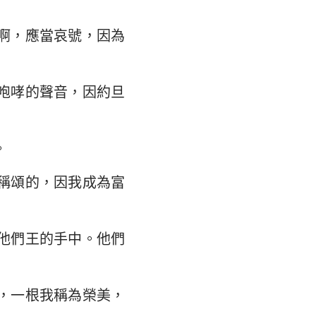
翰福音
馬書
啊，應當哀號，因為
林多後書
咆哮的聲音，因約旦
弗所書
羅西書
。
撒羅尼迦後書
稱頌的，因我成為富
摩太後書
利門書
他們王的手中。他們
各書
得後書
，一根我稱為榮美，
翰二書