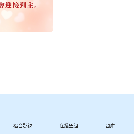
福音影視
在綫聖經
圖庫