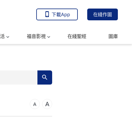
下載App
在綫作圖
活
福音影視
在綫聖經
圖庫
7
14
可福音