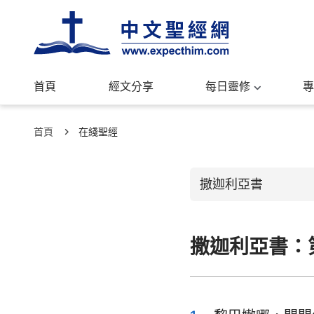
首頁
經文分享
每日靈修
專
首頁
在綫聖經
撒迦利亞書
撒迦利亞書：
舊約聖經
創世記