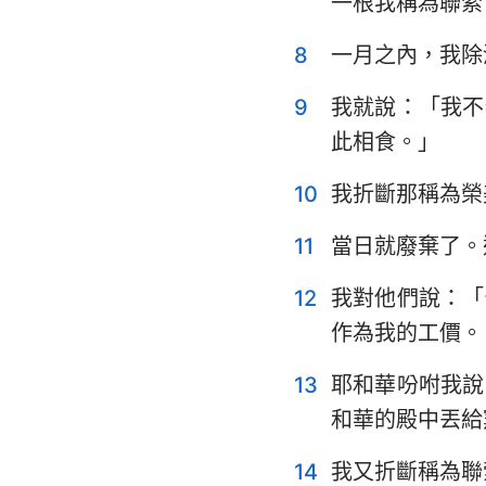
一根我稱為聯索
耶利米哀歌
8
一月之內，我除
但以理書
9
我就說：「我不
約珥書
此相食。」
俄巴底亞書
10
我折斷那稱為榮
彌迦書
11
當日就廢棄了。
哈巴谷書
12
我對他們說：「
哈該書
作為我的工價。
瑪拉基書
13
耶和華吩咐我說
和華的殿中丟給
14
我又折斷稱為聯