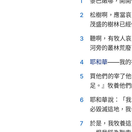
1
黎巴嫩哪，開開
利未記
申命記
2
松樹啊，應當哀
茂盛的樹林已經
士師記
3
聽啊，有牧人哀
撒母耳記上
河旁的叢林荒廢
列王紀上
4
耶和華
——我的
歷代志上
5
買他們的宰了他
以斯拉記
足。』牧養他們
以斯帖記
6
耶和華說：「我
詩篇
必毀滅這地，我
傳道書
7
於是，我牧養這
以賽亞書