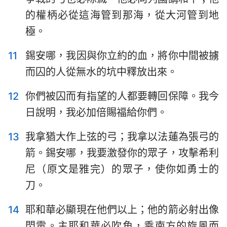
的權柄必從這海管到那海，從大河管到地
極。
11
錫安哪，我因與你立約的血，將你中間被擄
而囚的人從無水的坑中釋放出來。
12
你們被囚而有指望的人都要轉回保障。我今
日說明，我必加倍賜福給你們。
13
我拿猶大作上弦的弓；我拿以法蓮為張弓的
1
2
3
4
5
6
7
箭。錫安哪，我要激發你的眾子，攻擊希利
8
9
10
11
12
13
14
尼（原文是雅完）的眾子，使你如勇士的
刀。
14
耶和華必顯現在他們以上；他的箭必射出像
閃電。主耶和華必吹角，乘南方的旋風而