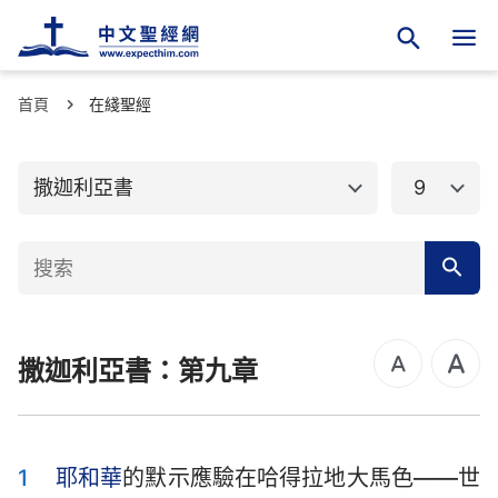
首頁
舊約聖經
在綫聖經
新約聖經
創世記
出埃及記
撒迦利亞書
9
利未記
民數記
申命記
約書亞記
士師記
路得記
撒迦利亞書：第九章
撒母耳記上
撒母耳記下
列王紀上
列王紀下
歷代志上
歷代志下
1
耶和華
的默示應驗在哈得拉地大馬色——世