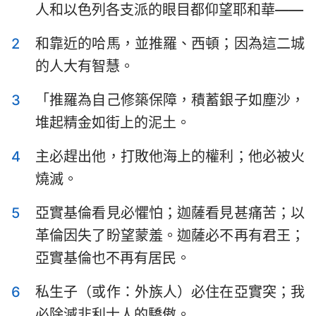
人和以色列各支派的眼目都仰望耶和華——
以斯拉記
尼希米記
2
和靠近的哈馬，並推羅、西頓；因為這二城
以斯帖記
約伯記
的人大有智慧。
詩篇
箴言
3
「推羅為自己修築保障，積蓄銀子如塵沙，
傳道書
雅歌
堆起精金如街上的泥土。
以賽亞書
耶利米書
4
主必趕出他，打敗他海上的權利；他必被火
耶利米哀歌
以西結書
燒滅。
但以理書
何西阿書
5
亞實基倫看見必懼怕；迦薩看見甚痛苦；以
約珥書
阿摩司書
革倫因失了盼望蒙羞。迦薩必不再有君王；
亞實基倫也不再有居民。
俄巴底亞書
約拿書
6
私生子（或作：外族人）必住在亞實突；我
彌迦書
那鴻書
必除滅非利士人的驕傲。