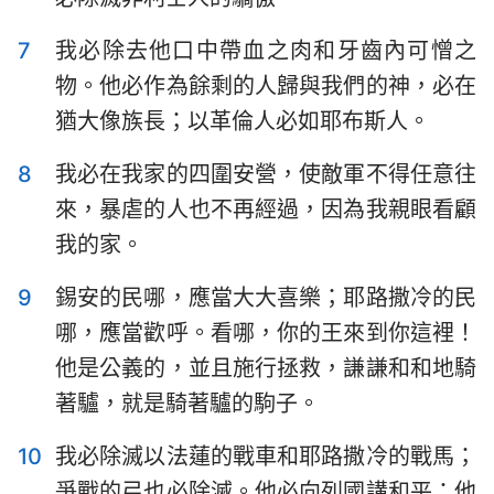
哈巴谷書
西番雅書
7
我必除去他口中帶血之肉和牙齒內可憎之
哈該書
撒迦利亞書
物。他必作為餘剩的人歸與我們的神，必在
瑪拉基書
猶大像族長；以革倫人必如耶布斯人。
8
我必在我家的四圍安營，使敵軍不得任意往
來，暴虐的人也不再經過，因為我親眼看顧
我的家。
9
錫安的民哪，應當大大喜樂；耶路撒冷的民
哪，應當歡呼。看哪，你的王來到你這裡！
他是公義的，並且施行拯救，謙謙和和地騎
著驢，就是騎著驢的駒子。
10
我必除滅以法蓮的戰車和耶路撒冷的戰馬；
爭戰的弓也必除滅。他必向列國講和平；他