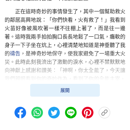
正在這時奇妙的事情發生了，其中一個幫助救火
的鄰居高興地說：「你們快看，火有救了！」我看到
火苗好像被風吹著一樣不往棚上著了，而是往一邊
著。這時我兩手拍拍胸口長長地鬆了一口氣，癱軟的
身子一下子坐在炕上，心裡清楚地知道是神垂聽了我
的
禱告
，是神奇妙地保守，使我家避免了一場重大火
災。此時此刻我流出了激動的淚水，心裡不禁默默地
向神獻上感謝和讚美：「神啊，你太全能了，今天讓
我們親眼看到你的奇妙作為，看到了你的全能主宰，
是你救了我們全家。」幫助救火的幾個人放下水盆看
展開
著兩處火往一邊著，其中一個人說：「你得好好感謝
老天爺，你看這火多奇怪呀，我親眼看著火直往棚上
著，可是突然間火苗向一邊著，這真是奇怪。」另一
個鄰居說：「我也覺得太奇怪了，你看棚和棚牙上的
膠都燒得發黑。火苗直往上著，可頂棚竟然一點也沒