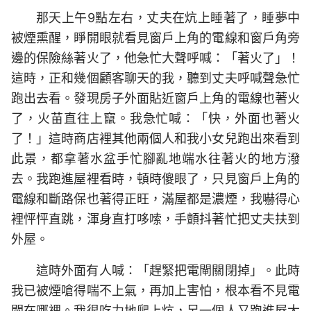
那天上午9點左右，丈夫在炕上睡著了，睡夢中
被煙熏醒，睜開眼就看見窗戶上角的電線和窗戶角旁
邊的保險絲著火了，他急忙大聲呼喊：「著火了」！
這時，正和幾個顧客聊天的我，聽到丈夫呼喊聲急忙
跑出去看。發現房子外面貼近窗戶上角的電線也著火
了，火苗直往上竄。我急忙喊：「快，外面也著火
了！」這時商店裡其他兩個人和我小女兒跑出來看到
此景，都拿著水盆手忙腳亂地端水往著火的地方潑
去。我跑進屋裡看時，頓時傻眼了，只見窗戶上角的
電線和斷路保也著得正旺，滿屋都是濃煙，我嚇得心
裡怦怦直跳，渾身直打哆嗦，手顫抖著忙把丈夫扶到
外屋。
這時外面有人喊：「趕緊把電閘關閉掉」。此時
我已被煙嗆得喘不上氣，再加上害怕，根本看不見電
閘在哪裡。我很吃力地爬上炕，另一個人又跑進屋大