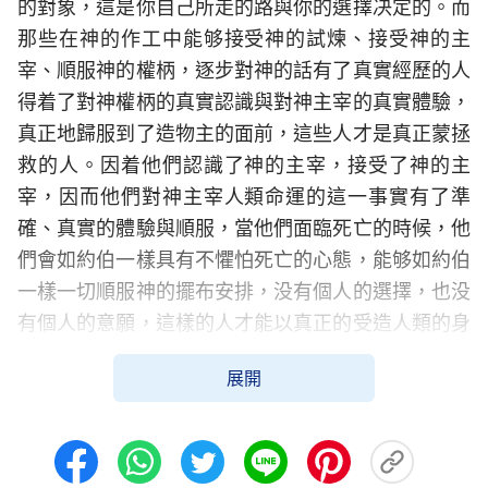
的對象，這是你自己所走的路與你的選擇决定的。而
那些在神的作工中能够接受神的試煉、接受神的主
宰、順服神的權柄，逐步對神的話有了真實經歷的人
得着了對神權柄的真實認識與對神主宰的真實體驗，
真正地歸服到了造物主的面前，這些人才是真正蒙拯
救的人。因着他們認識了神的主宰，接受了神的主
宰，因而他們對神主宰人類命運的這一事實有了準
確、真實的體驗與順服，當他們面臨死亡的時候，他
們會如約伯一樣具有不懼怕死亡的心態，能够如約伯
一樣一切順服神的擺布安排，没有個人的選擇，也没
有個人的意願，這樣的人才能以真正的受造人類的身
份歸回到造物主的身邊。
展開
——《話・卷二 關于認識神・獨一無二的神自己
三》