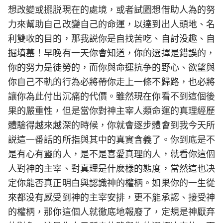
想改變或擺脱現在的處境，或者試圖想借助人為的努
力來幫助自己改變自己的命運，以達到出人頭地、名
利雙收的目的，那我説你是自找苦吃、自討没趣、自
掘墳墓！早晚有一天你會知道，你的選擇是錯誤的，
你的努力是徒勞的，而你與命運抗争的野心、欲望與
你自己不軌的行為必將帶你走上一條不歸路，也必將
讓你為此付出沉痛的代價。雖然現在你看不到這個後
果的嚴重性，但是當你對神主宰人類命運的真理經歷
體驗得越來越深的時候，你就會逐步體會到我今天所
説這一番話的所指與其中的真實含義了。你到底是不
是有心有靈的人，是不是喜愛真理的人，就看你這個
人對神的主宰、對真理是什麽樣的態度，當然這也决
定你能否真正明白與認識神的權柄。如果你的一生從
來都没有感受到神的主宰安排，更不能承認、接受神
的權柄，那你這個人就徹底地報廢了，定規是神厭弃