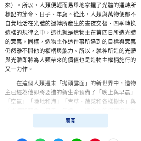
來）。所以，人類便輕而易舉地掌握了光體的運轉所
標記的節令、日子、年歲。從此，人類與萬物便都不
自覺地活在光體的運轉所産生的晝夜交替、四季轉换
這樣的規律之中，這也就是造物主在第四日所造光體
的意義。同樣，造物主作這件事所達到的目標與意義
仍然離不開他的權柄與能力。所以，就神所造的光體
與光體即將為人類帶來的價值也是造物主權柄施行的
又一力作。
在這個人類還未「抛頭露面」的新世界中，造物
主已經為他即將要造的新生命預備了「晚上與早晨」
「空氣」「陸地和海」「青草、蔬菜和各樣樹木」與
「光體和節令、日子、年歲」。造物主的權柄與能力
在他創造的每一件新生物上得以發表，他的話與實并
展開
行，絲毫没有誤差，也没有絲毫間隔。這一切新生事
物的出現與誕生都在證實着造物主的權柄與能力：既