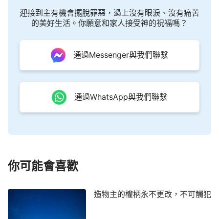
生發仰慕、敬畏與依戀之情。造物主的權柄與作為讓
迎接到主有機會擺脫罪惡，過上沒有眼淚、沒有痛苦
的美好生活。你願意和家人接受神的祝福嗎？
人的心靈震撼，也滌蕩人的心靈，更讓人的心靈得以
飽足。他的每一個意念、每一次發聲、他權柄的每一
次流露都是在萬物之中的杰作，都是受造人類最值得
通過Messenger與我們聯繫
深入了解與認識的驚天偉作。數算着造物主話語中誕
生的每一樣受造之物，我們的心靈被神的能力之奇妙
牽引着，不由自主地跟隨着造物主的脚踪來到了下一
通過WhatsApp與我們聯繫
日——神創造萬物的第五日。
——《話・卷二 關于認識神・獨一無二的神自己
一》
你可能會喜歡
造物主的權柄永不更改，不可觸犯