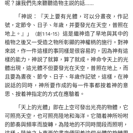
呢？讓我們先來聽聽造物主説的話……
「神説：『天上要有光體，可以分晝夜，作記
號，定節令、日子、年歲，并要發光在天空，普照在
地上。』」
這是繼神造了旱地與其中的
（創1:14-15）
植物之後又一受造之物所彰顯的神權柄的施行。對神
來説，作一件這樣的事同樣是很容易的，因為神有這
樣的能力，神説了就算，算了就成。神命令天上的光
體出現，這光體不但要發光在天空，普照在地上，而
且要為晝夜、節令、日子、年歲作記號，這樣，在神
説話的同時，神所要作成的每一件事都按着神的意
思、按着神指定的方式在應驗着。
「天上的光體」即在上空可發出光亮的物體，它
可照亮天空，也可照亮陸地和海洋。它隨着神所吩咐
的節奏與頻率而旋轉，為陸地的不同時間段而照明，