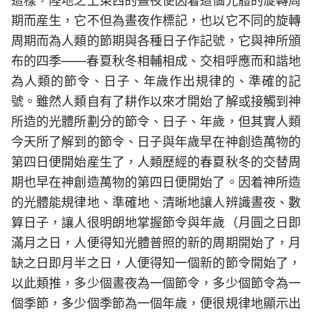
這樣，陸地之上東西的晝夜便因着這個光體的旋轉周
期而産生，它不但為晝夜作標記，也以它不同的旋轉
周期而為人類的節期與各種日子作記號，它與神所頒
布的四季——春夏秋冬相輔相成、交相呼應而和諧地
為人類的節令、日子、年歲作出規律的、準確的記
號。雖然人類自有了耕作以來才開始了解或接觸到神
所造的光體所劃分的節令、日子、年歲，但其實人類
今天所了解到的節令、日子與年歲早在神創造萬物的
第四日便開始産生了，人類歷經的春夏秋冬的交替周
期也早在神創造萬物的第四日便開始了。因着神所造
的光體能規律地、準確地、清晰地讓人辨識晝夜、數
算日子，讓人很明朗地掌握節令與年歲（月圓之日即
滿月之日，人便得知光體普照的新的周期開始了，月
缺之日即月半之日，人便得知一個新的節令開始了，
以此類推，多少個晝夜為一個節令，多少個節令為一
個季節，多少個季節為一個年歲，便很規律地顯示出