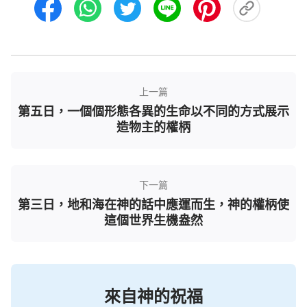
説必算，既算必成，既成必到永遠。這一事實從未更
改過，以往是這樣，現在是這樣，以後永遠都會是這
樣。現在再看經文中的這些話，你們是不是覺得很新
鮮呢？你們是不是看見了新的内容、有了新的發現
呢？那是因為造物主的作為打動了你們的心，指引了
上一篇
第五日，一個個形態各異的生命以不同的方式展示
你們認識他權柄與能力的方向，開啓了你們了解造物
造物主的權柄
主的大門，是他的作為、他的權柄賦予了這些話語生
命，所以在這些話當中，人看到了造物主權柄的活靈
活現，真正地看到了造物主的至高無上、看到了造物
下一篇
主權柄與能力的超凡。
第三日，地和海在神的話中應運而生，神的權柄使
這個世界生機盎然
造物主的權柄與能力在創造着一個又一個的奇
迹，他吸引着人的目光，讓人不得不矚目他權柄施行
下的一個個驚人的作為。他超凡的能力給人類帶來一
次又一次的驚喜，讓人目不暇接，讓人欣喜若狂，也
來自神的祝福
讓人為之贊嘆、稱奇、喝彩，更讓人為之動容，為之