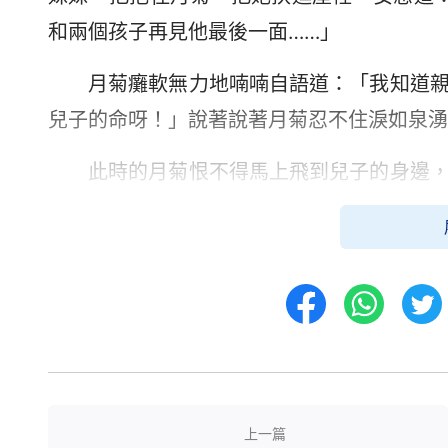
和兩個孩子再見他最後一面……」
月菊癱軟無力地喃喃自語道：「我知道
兒子的命呀！」說著說著月菊忍不住淚如泉湧
此時的月菊恨不得馬上飛到兒子的身邊
黑髮人的痛苦，更不願看著兒子面對死亡時
面。在兩難的抉擇中，月菊狠了狠心，痛苦
孩子叫醒送上了車。
妹妹帶著孩子走後，月菊再也忍不住心
太小，聽到兒子快不行的消息，心裡十分痛
保守我的心，不向你發怨言。求你幫助我渡過
上一篇