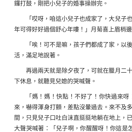
鑼打鼓，剛把小兒子的婚事操辦完。
「哎呀，咱這小兒子也成家了，大兒子
年可得好好過個舒心年嘍！」月菊喜上眉梢邊
「唉！可不是嘛，孩子們都成了家，以
活，滿足地說著。
再過兩天就是除夕夜了，可就在臘月二
下休息，就聽見兒媳的哭喊聲。
「媽！媽！快點！不好了！你快過來呀
來，嚇得渾身打顫，差點沒暈過去。來不及
間，只見兒子口吐白沫直挺挺地躺在地上，
大聲哭喊著：「兒子啊，你醒醒呀！你這是