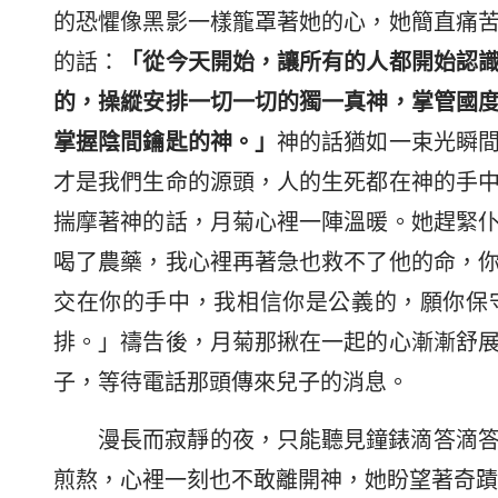
的恐懼像黑影一樣籠罩著她的心，她簡直痛
的話：
「從今天開始，讓所有的人都開始認
的，操縱安排一切一切的獨一真神，掌管國
掌握陰間鑰匙的神。」
神的話猶如一束光瞬
才是我們生命的源頭，人的生死都在神的手
揣摩著神的話，月菊心裡一陣溫暖。她趕緊
喝了農藥，我心裡再著急也救不了他的命，
交在你的手中，我相信你是公義的，願你保
排。」禱告後，月菊那揪在一起的心漸漸舒
子，等待電話那頭傳來兒子的消息。
漫長而寂靜的夜，只能聽見鐘錶滴答滴
煎熬，心裡一刻也不敢離開神，她盼望著奇蹟