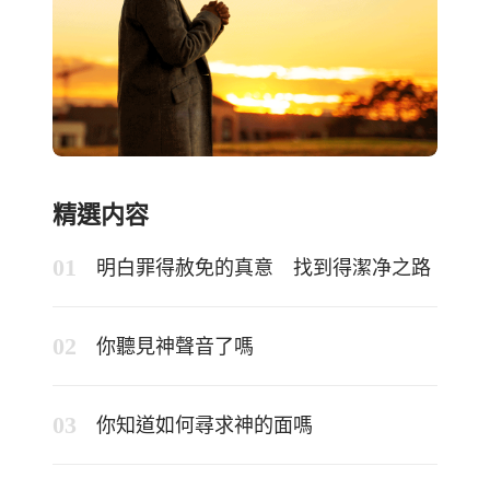
精選内容
明白罪得赦免的真意 找到得潔净之路
你聽見神聲音了嗎
你知道如何尋求神的面嗎