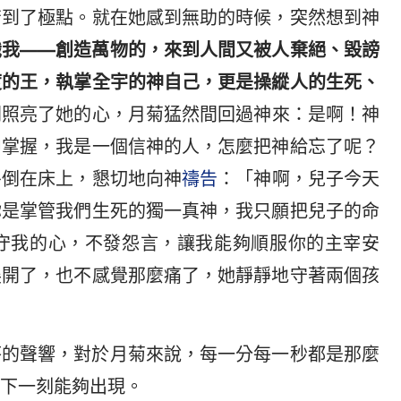
苦到了極點。就在她感到無助的時候，突然想到神
識我——創造萬物的，來到人間又被人棄絕、毀謗
度的王，執掌全宇的神自己，更是操縱人的生死、
間照亮了她的心，月菊猛然間回過神來：是啊！神
中掌握，我是一個信神的人，怎麼把神給忘了呢？
仆倒在床上，懇切地向神
禱告
：「神啊，兒子今天
你是掌管我們生死的獨一真神，我只願把兒子的命
守我的心，不發怨言，讓我能夠順服你的主宰安
展開了，也不感覺那麼痛了，她靜靜地守著兩個孩
答的聲響，對於月菊來說，每一分每一秒都是那麼
下一刻能夠出現。