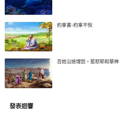
約拿書-約拿不悅
百姓沿途埋怨，惹怒耶和華神
發表迴響