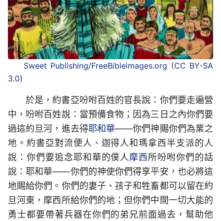
Sweet Publishing/FreeBibleimages.org
(
CC BY-SA
3.0
)
於是，約書亞吩咐百姓的官長說：你們要走遍營
中，吩咐百姓說：當預備食物；因為三日之內你們要
過這約旦河，進去得
耶和華
——你們神賜你們為業之
地。約書亞對流便人、迦得人和瑪拿西半支派的人
說：你們要追念耶和華的僕人
摩西
所吩咐你們的話
說：耶和華——你們的神使你們得享平安，也必將這
地賜給你們。你們的妻子、孩子和牲畜都可以留在約
旦河東，摩西所給你們的地；但你們中間一切大能的
勇士都要帶著兵器在你們的弟兄前面過去，幫助他