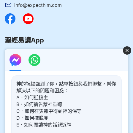
info@expecthim.com
聖經易讀App
好消息：主再來的奥秘揭開了！
神的祝福臨到了你，點擊按鈕與我們聯繫，幫你
你想了解主再來的奥秘，喜迎主重歸嗎？以下内容將為你帶
解决以下的問題和困惑：
來幫助。請點擊進入閲讀、觀看！
了解更多
A．如何迎接主
B．如何禱告蒙神垂聽
通過Messenger與我們聯繫
C．如何在灾難中得到神的保守
D．如何擺脱罪
E．如何閲讀神的話親近神