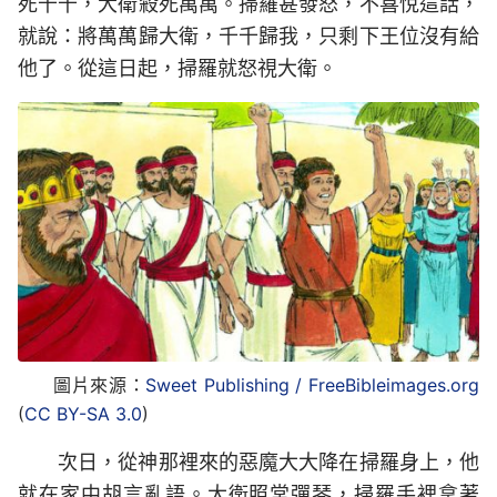
死千千，大衛殺死萬萬。掃羅甚發怒，不喜悅這話，
就說：將萬萬歸大衛，千千歸我，只剩下王位沒有給
他了。從這日起，掃羅就怒視大衛。
圖片來源：
Sweet Publishing / FreeBibleimages.org
(
CC BY-SA 3.0
)
次日，從神那裡來的惡魔大大降在掃羅身上，他
就在家中胡言亂語。大衛照常彈琴，掃羅手裡拿著