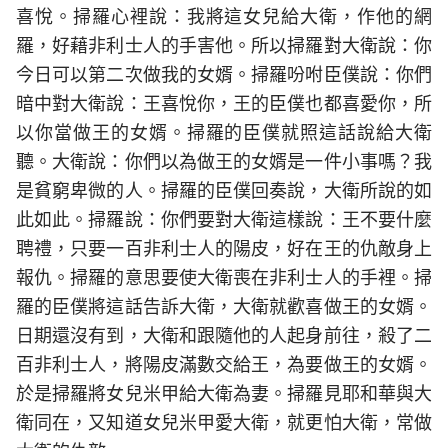
喜悅。掃羅心裡說：我將這女兒給大衛，作他的網
羅，好藉非利士人的手害他。所以掃羅對大衛說：你
今日可以第二次做我的女婿。掃羅吩咐臣僕說：你們
暗中對大衛說：王喜悅你，王的臣僕也都喜愛你，所
以你當做王的女婿。掃羅的臣僕就照這話說給大衛
聽。大衛說：你們以為做王的女婿是一件小事嗎？我
是貧窮卑微的人。掃羅的臣僕回奏說，大衛所說的如
此如此。掃羅說：你們要對大衛這樣說：王不要什麼
聘禮，只要一百非利士人的陽皮，好在王的仇敵身上
報仇。掃羅的意思要使大衛喪在非利士人的手裡。掃
羅的臣僕將這話告訴大衛，大衛就歡喜做王的女婿。
日期還沒有到，大衛和跟隨他的人起身前往，殺了二
百非利士人，將陽皮滿數交給王，為要做王的女婿。
於是掃羅將女兒米甲給大衛為妻。掃羅見耶和華與大
衛同在，又知道女兒米甲愛大衛，就更怕大衛，常做