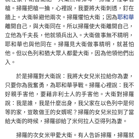
槍。掃羅把槍一掄，心裡說，我要將大衛刺透，釘在
牆上。大衛躲避他兩次。掃羅懼怕大衛；因為
耶和華
離開自己，與大衛同在。所以掃羅使大衛離開自己，
立他為千夫長，他就領兵出入。大衛做事無不精明，
耶和華也與他同在。掃羅見大衛做事精明，就甚怕
他。但以色列和猶大眾人都愛大衛，因為他領他們出
入。
於是掃羅對大衛說：我將大女兒米拉給你為妻，
只要你為我奮勇，為耶和華爭戰。掃羅心裡說：我不
好親手害他，要藉非利士人的手害他。大衛對掃羅
說：我是誰，我是什麼出身，我父家在以色列中是何
等的家，豈敢做王的女婿呢？掃羅的女兒米拉到了當
給大衛的時候，掃羅卻給了米何拉人亞得列為妻。
掃羅的次女米甲愛大衛。有人告訴掃羅，掃羅就