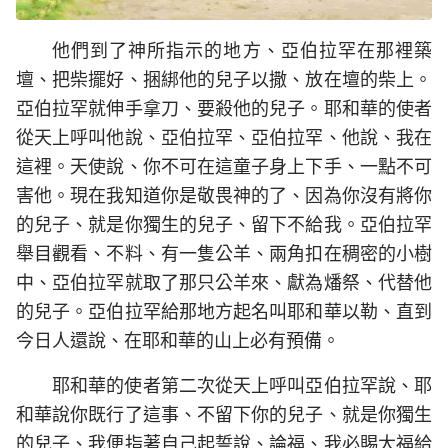
他們到了神所指示的地方、亞伯拉罕在那裡築
壇、把柴擺好、捆綁他的兒子以撒、放在壇的柴上。
亞伯拉罕就伸手拿刀、要殺他的兒子。耶和華的使者
從天上呼叫他說、亞伯拉罕、亞伯拉罕、他說、我在
這裡。天使說、你不可在這童子身上下手、一點不可
害他。現在我知道你是敬畏神的了、因為你沒有將你
的兒子、就是你獨生的兒子、留下不給我。亞伯拉罕
舉目觀看、不料、有一隻公羊、兩角扣在稠密的小樹
中、亞伯拉罕就取了那只公羊來、獻為燔祭、代替他
的兒子。亞伯拉罕給那地方起名叫耶和華以勒、直到
今日人還說、在耶和華的山上必有預備。
耶和華的使者第二次從天上呼叫亞伯拉罕說、耶
和華說你既行了這事、不留下你的兒子、就是你獨生
的兒子、我便指著自己起誓說、論福、我必賜大福給