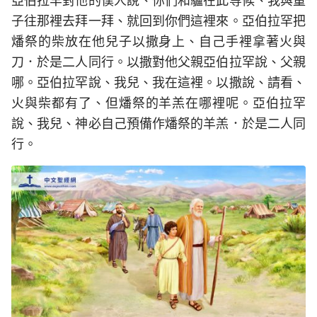
亞伯拉罕對他的僕人說、你們和驢在此等候、我與童
子往那裡去拜一拜、就回到你們這裡來。亞伯拉罕把
燔祭的柴放在他兒子以撒身上、自己手裡拿著火與
刀．於是二人同行。以撒對他父親亞伯拉罕說、父親
哪。亞伯拉罕說、我兒、我在這裡。以撒說、請看、
火與柴都有了、但燔祭的羊羔在哪裡呢。亞伯拉罕
說、我兒、神必自己預備作燔祭的羊羔．於是二人同
行。