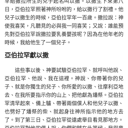
罕給撒拉所生的兒子起名叫以撒。以撒生下來第八
日，亞伯拉罕照著神所吩咐的，給以撒行了割禮。他
兒子以撒生的時候，亞伯拉罕年一百歲。撒拉說：神
使我喜笑，凡聽見的必與我一同喜笑；又說：誰能預
先對亞伯拉罕說撒拉要乳養嬰孩呢？因為在他年老的
時候，我給他生了一個兒子。
亞伯拉罕獻以撒
這些事以後、神要試驗亞伯拉罕、就呼叫他說、
亞伯拉罕、他說、我在這裡。神說、你帶著你的兒
子、就是你獨生的兒子、你所愛的以撒、往摩利亞地
去、在我所要指示你的山上、把他獻為燔祭。亞伯拉
罕清早起來、備上驢、帶著兩個僕人和他兒子以撒、
也劈好了燔祭的柴、就起身往神所指示他的地方去
了。到了第三日、亞伯拉罕從遠處舉目看見那地方。