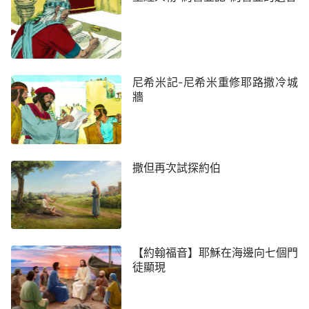
尼希米記-尼希米重修耶路撒冷城
牆
撒但再次試探約伯
【約翰福音】耶穌在海邊向七個門
徒顯現