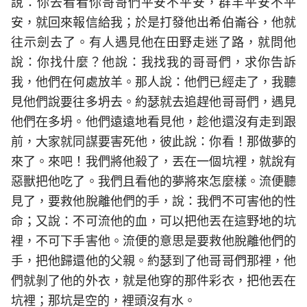
說：你去看看你哥哥們平安不平安，群羊平安不平
安，就回來報信給我；於是打發他出希伯崙谷，他就
往示劍去了。有人遇見他在田野走迷了路，就問他
說：你找什麼？他說：我找我的哥哥們，求你告訴
我，他們在何處放羊。那人說：他們已經走了，我聽
見他們說要往多坍去。約瑟就去追趕他哥哥們，遇見
他們在多坍。他們遠遠地看見他，趁他還沒有走到跟
前，大家就同謀要害死他，彼此說：你看！那做夢的
來了。來吧！我們將他殺了，丟在一個坑裡，就說有
惡獸把他吃了。我們且看他的夢將來怎麼樣。流便聽
見了，要救他脫離他們的手，說：我們不可害他的性
命；又說：不可流他的血，可以把他丟在這野地的坑
裡，不可下手害他。流便的意思是要救他脫離他們的
手，把他歸還他的父親。約瑟到了他哥哥們那裡，他
們就剝了他的外衣，就是他穿的那件彩衣，把他丟在
坑裡；那坑是空的，裡頭沒有水。