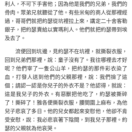
利人，不可下手害他；因為他是我們的兄弟，我們的
骨肉。眾弟兄就聽從了他。有些米甸的商人從那裡經
過，哥哥們就把約瑟從坑裡拉上來，講定二十舍客勒
銀子，把約瑟賣給以實瑪利人。他們就把約瑟帶到埃
及去了。
流便回到坑邊，見約瑟不在坑裡，就撕裂衣服，
回到兄弟們那裡，說：童子沒有了。我往哪裡去才好
呢？他們宰了一隻公山羊，把約瑟的那件彩衣染了
血，打發人送到他們的父親那裡，說：我們撿了這
個；請認一認是你兒子的外衣不是？他認得，就說：
這是我兒子的外衣。有惡獸把他吃了，約瑟被撕碎
了！撕碎了！雅各便撕裂衣服，腰間圍上麻布，為他
兒子悲哀了多日。他的兒女都起來安慰他，他卻不肯
受安慰，說：我必悲哀著下陰間，到我兒子那裡。約
瑟的父親就為他哀哭。