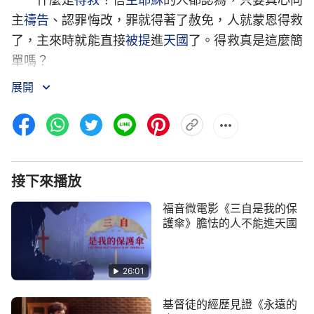
主
禱告
、認罪悔改，罪就得著了赦免，人就蒙恩得救
了，主來時就能直接
被提
進
天國
了。得救真是這麼簡
單嗎？
展開
本片主人公徐智謙信神多年，熱心為神花費，撇
下一切盡本分，因此遭到了中共的抓捕與酷刑折磨。
出獄後，他仍堅持盡本分，也有了一些實際經歷，講
道作工還能解決弟兄姊妹的一些實際問題。後來妻子
同樣被抓坐監，他也沒有怨言，沒有消極、倒下……
接下來播放
贏得了弟兄姊妹的誇獎、稱讚。徐智謙覺得自己有
真
福音微電影《三自是我的保
理
實際了，進天國肯定沒問題。沒過多久，一場突如
護傘》膽怯的人不能進天國
其來的試煉臨到了他，妻子被中共警察迫害折磨致
死，徐智謙悲痛欲絕，對神產生了觀念、誤解與埋
26:01
怨，悖逆、背叛的心也出來了……後來，他意識到這
是背叛神，就開始反思：像自己這樣臨到試煉還能埋
基督徒的經歷見證《永遠的