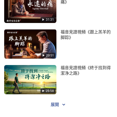
怨神、誤解神、背叛神的人是真正得救的人嗎？能有
痛》
資格進神的國嗎？
31:31
福音見證視頻《跟上羔羊的
脚踪》
29:51
福音見證視頻《終于找到得
潔净之路》
25:58
展開