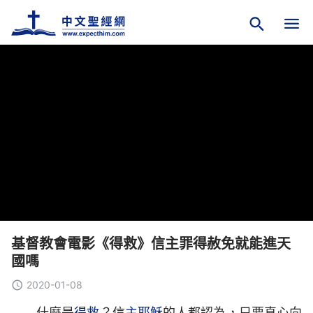
基督教會電影《得救》信主罪得赦免就能進天
國嗎
2020-01-08
什麼是
得救
？信
主耶穌
的人都認為，只要真心向