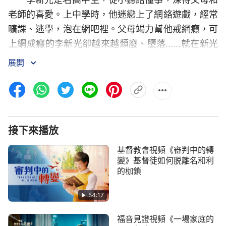
老師的喜愛。上中學時，他迷戀上了網絡遊戲，經常
曠課、逃學，泡在網吧裡。父母竭力幫他戒網癮，可
上網成癮的李新光卻越來越頹廢、墮落……就在新光
的父母一籌莫展時，他們聽說神能拯救人脫掉網癮，
展開
脫離撒但的敗壞，就決定信神，巴望神能拯救他們的
孩子。他們從神的話中明白了人類敗壞墮落的根源，
看見了人間黑暗邪惡的事實，認識到只有神才能拯救
人脫離撒但的敗壞、苦害，新光只有信神明白
真理
才
接下來播放
能戒掉網癮。於是，他們就給新光
傳福音
，帶新光讀
神的話，並
禱告
求神拯救孩子脫離網癮……經過一番
基督教會視頻《審判中的轉
爭戰，新光禱告神、依靠神，在神話語的帶領下，逐
變》基督徒如何脱離名和利
的枷鎖
漸戒掉了網癮，脫離了撒但的敗壞、苦害，這個沉迷
於網絡遊戲、流浪在網吧的孩子，終於回家了！
54:17
福音見證視頻《一場家庭的