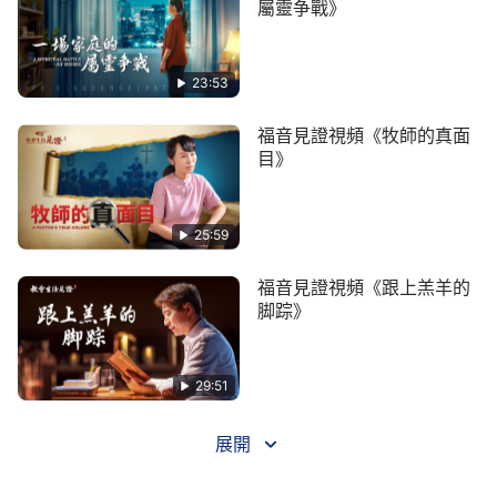
屬靈争戰》
23:53
福音見證視頻《牧師的真面
目》
25:59
福音見證視頻《跟上羔羊的
脚踪》
29:51
展開