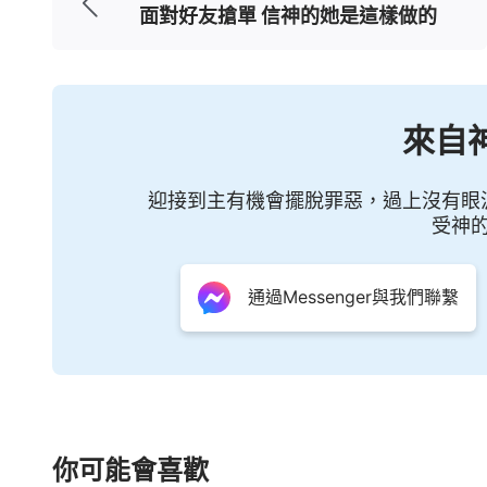
面對好友搶單 信神的她是這樣做的
這樣，人在不知不覺中不再懂得做人的
在，神的律法、神與人的約在人的心中逐漸
神，不再搭理神。日久天長，人都不再明白
來自
來的一切，人便開始抵觸從神來的律法與典
失去了起初所造的人，而人也失去了原有的
迎接到主有機會擺脫罪惡，過上沒有眼
哀……」
受神
聽完神的這些話我的眼睛濕潤了，回想
通過Messenger與我們聯繫
的人一樣嗎？這些年，為了掙更多的錢，滿
出了多年，不僅沒有讓自己過上想要的生活
我沒有能力去掙錢，反而負債累累時，我也
麼？就感覺活在痛苦絕望中，活著都沒有了目
你可能會喜歡