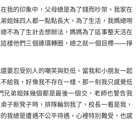
。在我的印象中，父母總是為了錢而吵架。我家在
兄弟姐妹四人都一點點長大，為了生活，我媽總嘮
，總不為了生計去想辦法，媽媽為了這事整天活在
就這樣他們三個連環轉圈，總之就一個目標——掙
我還要忍受別人的嘲笑與貶低。當我和小朋友一起
就不給我，好像我不存在一樣，那一刻我只感覺低
們兄弟姐妹幾個都是最後一個交，老師也警告我
新桌子新凳子時，排隊輪到我了，校長一看是我，
幼的我總是遭遇不公平待遇，心裡特別難受，也感