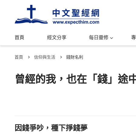
首頁
經文分享
每日靈修
專
首頁
信仰與生活
錢財名利
曾經的我，也在「錢」途
因錢爭吵，種下掙錢夢