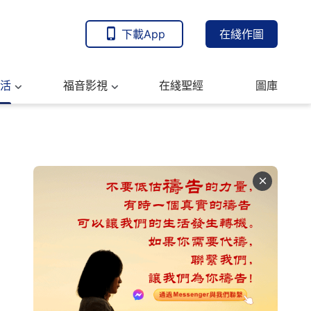
下載App
在綫作圖
活
福音影視
在綫聖經
圖庫