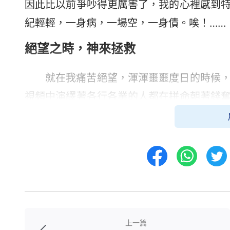
因此比以前爭吵得更厲害了，我的心裡感到
紀輕輕，一身病，一場空，一身債。唉！……
絕望之時，神來拯救
就在我痛苦絕望，渾渾噩噩度日的時候
視頻中演繹著各行各業的人都在拼命朝著錢
憊、痛苦不堪，特別是他們最後撕心裂肺的
中的真實寫照嗎？我就是這樣在痛苦中苦苦掙
當音樂響起，歌詞打動了我的心：
「沒
人願意在神的看顧與保守之中存活，而是願
個邪惡人類的生存規律。至此，人的心與人
成了撒但長住的地方，成了撒但遊玩的場所。
上一篇