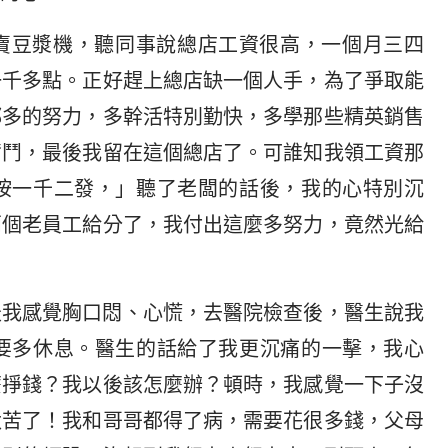
賣豆漿機，聽同事說總店工資很高，一個月三四
一千多點。正好趕上總店缺一個人手，為了爭取能
都多的努力，多幹活特別勤快，多學那些精英銷售
奮鬥，最後我留在這個總店了。可誰知我領工資那
按一千二發，」聽了老闆的話後，我的心特別沉
兩個老員工給分了，我付出這麼多努力，竟然光給
天我感覺胸口悶、心慌，去醫院檢查後，醫生說我
要多休息。醫生的話給了我更沉痛的一擊，我心
麼掙錢？我以後該怎麼辦？頓時，我感覺一下子沒
太苦了！我和哥哥都得了病，需要花很多錢，父母