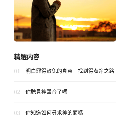
精選内容
明白罪得赦免的真意 找到得潔净之路
你聽見神聲音了嗎
你知道如何尋求神的面嗎