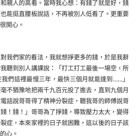
居和親人的高看。當時我心想：有錢了就是好，錢
家也能挺直腰板說話，不再被別人低看了。更重要
很開心。
人對我們家的看法，我就想掙更多的錢，於是我辭
當我聽到別人講課說：「打工打工最後一場空，所
在我們這裡最慢三年，最快三個月就能達到……」
便毫不猶豫地把兩千九百元投了進去，直到九個月
來電話說哥哥得了精神分裂症，聽我哥的師傅說哥
！錢！錢！」哥哥為了掙錢，導致壓力太大，變得
分裂症，本來家裡的日子就困難，這以後的日子該
的心。