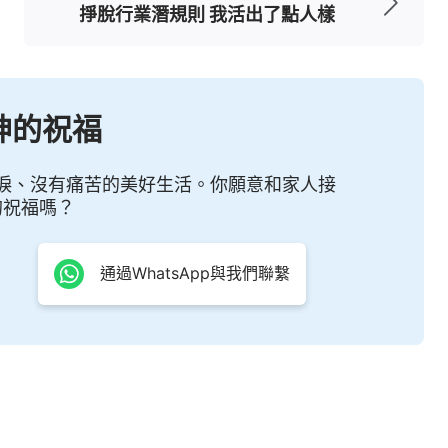
掙脫行業潛規則 我活出了點人樣
道理做人的道理，不再懂得人生存的價值與意義所
模糊，人也不再去找神，不再搭理神，不再去找
神造人的意義，不明白神口中的話語，不明白從神
神的祝福
章，人的心、人的靈人的心、人的靈麻木了……神
根，這就是這個人類的悲哀，這就是這個人類的悲
淚、沒有痛苦的美好生活。你願意和家人接
的祝福嗎？
自己拼命掙錢的一幕幕，我不就是跟那些追求錢財
通過WhatsApp與我們聯繫
足自己的慾望，儘管很苦很累我也心甘，可努力付
，我還得了重病，花了很多錢，欠債五、六萬。當
曾像視頻中的人那樣撕心裂肺吶喊過為什麼？為什
標，不知以後的路該怎麼走。