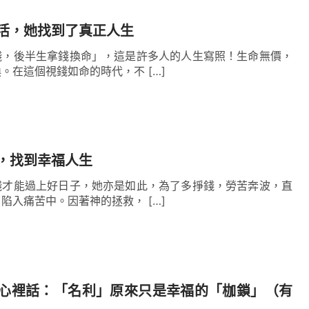
交通，我才明白了自己痛苦的根源就是因著遠離了
，一味追求錢財造成的。回想我從小就追求做有錢
活，她找到了真正人生
從未成年開始就去拼命地奮鬥，掙錢成了我生存的
錢，後半生拿錢換命」，這是許多人的人生寫照！生命無價，
。在這個視錢如命的時代，不 […]
沒有得到真正的幸福生活，反而增添了更多的痛苦
殘害人、吞吃人的，使人為這些虛無的東西活著，
信神，更不會去想自己的生命的源頭來源於誰，怎
離神越來越遠，活在痛苦中無法自拔。我就是因著
，找到幸福人生
撒但的愚弄苦害！
錢才能過上好日子，她亦是如此，為了多掙錢，勞苦奔波，直
陷入痛苦中。因著神的拯救， […]
！同時我也感到了全能者對我的憐憫，神知道我活
面前，讓我能享受到神話語的供應與澆灌，明白了
有跟隨神走追求
真理
的路才是真正的光明之路。明
信神跟隨神。之後藉著過
教會
生活，跟弟兄姊妹在
心裡話：「名利」原來只是幸福的「枷鎖」（有