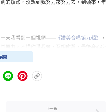
特別的煩躁，沒想到我努力來努力去，到頭來，年
，一天我看到一個視頻——
《讚美合唱第九輯》
，
奮鬥努力，不惜你爭我奪，互相廝殺，最後身心疲
吶喊聲觸動著我的心：視頻中演繹的不就是我人生
展開
扎啊！
有人主動尋求神的腳蹤與神的顯現神的顯現，沒有
意依靠撒但、惡者的侵蝕來適應這個世界，適應這
的靈成了人獻給撒但的貢品，成了撒但的食物，更
下一篇