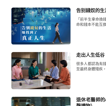
現在通過看神的話，再藉著弟兄姊妹的
神，被撒但引誘敗壞成了錢財的奴隸與玩物
告别錢奴的生
人，認為人有了錢財就能有了一切，為此我
「前半生拿命換
命和錢本不能互換
動力，看看自己這一路走來，追求錢財不僅
無助。原來撒但就是這樣藉著錢財敗壞人、
身不由己地接受撒但的擺佈玩弄，而無心去
樣活著才有意義，結果我們被蒙蔽了雙眼，
走出人生低谷
被撒但引誘敗壞才成了錢財的犧牲品，受盡了
很多人都認為有
至最終身體殘疾，
我不禁感嘆：我這樣活著的確挺悲哀的
在撒但權下的痛苦與悲哀，把我帶到了神的
使自己痛苦的根源究竟是什麼，也知道了唯
白這些後，我心中對神滿了感激，願意好好
退休老醫師的
聲讀物）