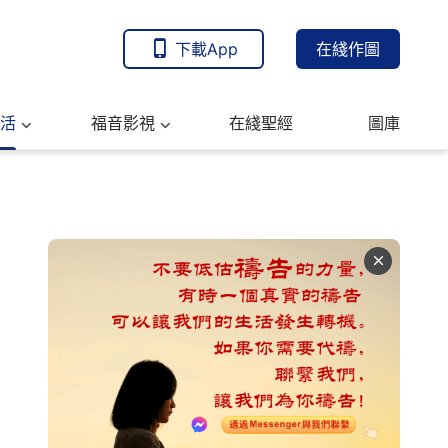
下載App
在綫作圖
活
福音影視
在綫聖經
圖庫