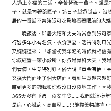
人過上幸福的生活，辛苦勞碌一輩子。錢是
子，就是捧著藥匣子，這日子越過越苦，沒
居的一番話不禁讓張可吃驚地看著眼前的大嬸
晚飯後，鄰居大嬸和丈夫時常會到張可
行醫多年小有名氣，衣食無憂，活得特別風
又娓娓道來：「想當初我年輕的時候就相信
你叔經營一家小診所，你叔是骨科大夫，我
們看病，生意特別好。俗話說『黃金有價，
又擴大門面租了個大店面。看到生意越來越
賺到更多的錢我和你叔沒日沒夜地工作，因
365天沒有睡過一夜安生覺……我們就這樣
是病，心臟病、高血壓……只能靠藥物維持，