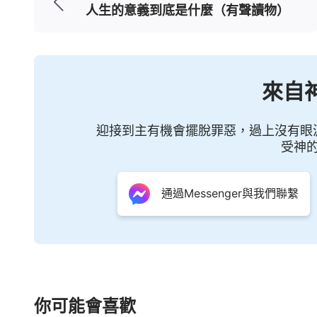
此就奔著這個錯誤的目標苦苦奮鬥，甚至把
人生的意義到底是什麼（有聲讀物）
隸，最後不但沒得到想要的幸福，反而還給
嬸從小門診開到大門診，晝夜不停地工作掙
足，事業有成，卻落個疾病纏身，終日活在
來自
命奮鬥勞苦半生，每天工作近20個小時，
迎接到主有機會擺脫罪惡，過上沒有眼
因著接受了撒但灌輸的錯謬思想觀點，才使
受神
就是利用金錢來敗壞人、吞吃人，讓人都為
制在它的手中。我們因沒有真理根本識不破
通過Messenger與我們聯繫
求幸福，撒但敗壞人的手段實在太卑鄙、邪
通過神話語的揭示，對撒但敗壞人的險惡用
前行，而是在神的話中找到了正確的路途和方
神的話說：「
信神的人為什麽不走外邦
你可能會喜歡