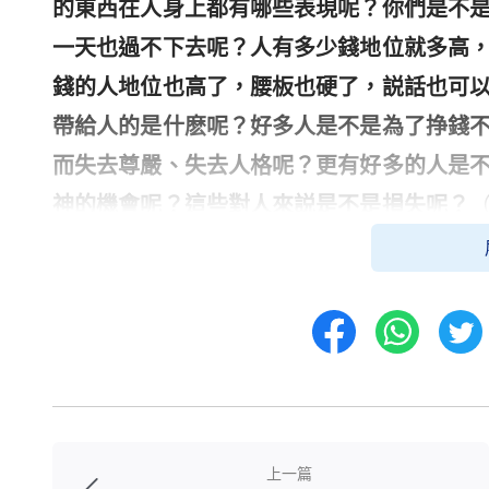
的東西在人身上都有哪些表現呢？你們是不
一天也過不下去呢？人有多少錢地位就多高
錢的人地位也高了，腰板也硬了，説話也可
帶給人的是什麽呢？好多人是不是為了挣錢
而失去尊嚴、失去人格呢？更有好多的人是
神的機會呢？這些對人來説是不是損失呢？
敗壞到這個程度，撒但的用心是不是險惡啊
一開始對這句話不以為然到你認為這句話是
説你也不由自主地為着這一句話去活着。
」
」
從神的話中張可明白了擁有金錢卻沒有
能使鬼推磨」「錢不是萬能的，沒錢是萬萬
錯誤的認為，擁有金錢，享受優越的物質生
上一篇