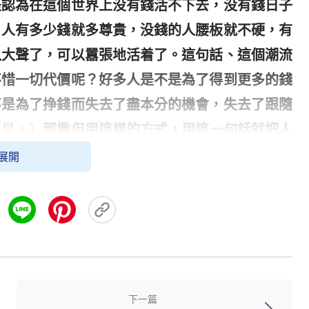
是認為在這個世界上没有錢活不下去，没有錢日子
，人有多少錢就多尊貴，没錢的人腰板就不硬，有
以大聲了，可以囂張地活着了。這句話、這個潮流
不惜一切代價呢？好多人是不是為了得到更多的錢
不是為了挣錢而失去了盡本分的機會，失去了跟隨
（是。）
那撒但用這樣的方式，用這一句話就把人
？這招是不是很惡毒啊？就流行這麽一句話，從你
展開
真理
為止，你這個人的心就徹底被它奪去了，所以
得到幸福的根源，就是撒但把「金錢至上」「有錢
不能的」這些錯誤的思想觀點灌輸給我們，讓我們
活，獲得別人的高看羨慕是人生中最幸福的事，為
下一篇