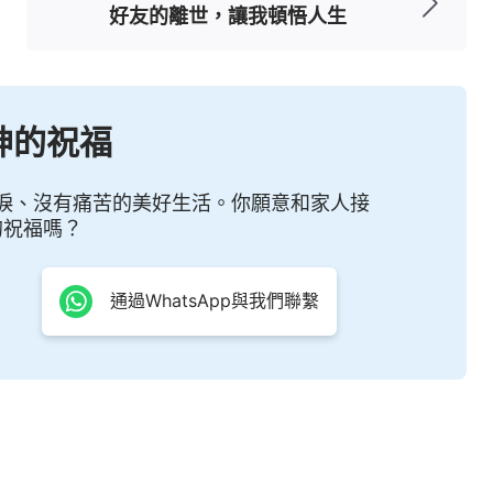
一生的心血都用在追求錢財上，完全成了金錢的奴
好友的離世，讓我頓悟人生
自己的身心帶來了極大的傷害與痛苦。想想鄰居大
錢，為了金錢傾注了一生的心血代價，雖然生活富
病痛的折磨與對死亡的恐懼中。而自己為了金錢拼
神的祝福
常常帶病工作，但為了賺錢一直堅持從未放棄過，
淚、沒有痛苦的美好生活。你願意和家人接
得張可一直深陷錢財的漩渦中無力自拔。看到撒但
的祝福嗎？
了金錢拼命，甘願為其傾其所有，把人都牢牢地控
撒但的詭計，受其苦害仍不知醒悟，還認為是在追
通過WhatsApp與我們聯繫
惡了！張可感謝神的恩待，能把自己帶到神面前，
心有了認識和分辨，不再按著以往錯誤的道路繼續
向。
人那樣的道路呢？信神的人感覺到的幸福是什麼樣