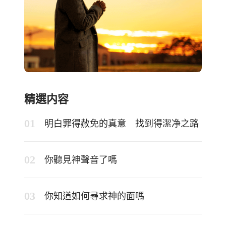
精選内容
明白罪得赦免的真意 找到得潔净之路
你聽見神聲音了嗎
你知道如何尋求神的面嗎