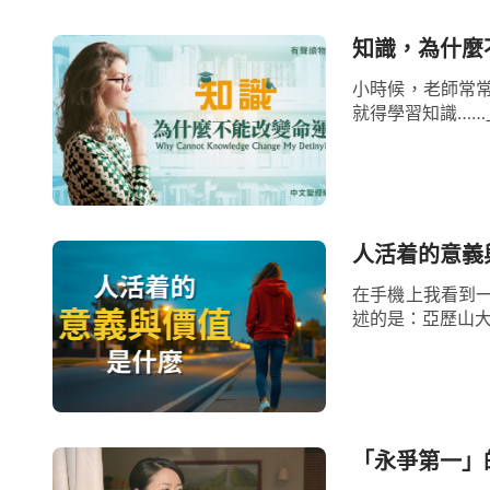
的呢？……就說這些人他們信神之後，或多
事，這個幸福不是任何的物質世界當中的東
知識，為什麼
的那幾年挺累，很苦，掙了點錢，也享受了
小時候，老師常
就得學習知識……
其這樣活著還不如死了呢！』對那個事已經
真切切地感受到了：跟隨神走，走追求真理
事，是一生中最大的事；得著神，得著真理
事。」「人信神之後得了一些真理，這些真
人活着的意義
逸享受給人帶來的幸福。那些東西你得的越
在手機上我看到
述的是：亞歷山大
亮，得的越多，人越知道感謝神，越知道感恩
從神的話中張可明白了，外表的物質享
的滿足，但因著貪婪的慾望永無止境，使我
能讓我們心靈得到充實幸福；甚至當得了不
「永爭第一」