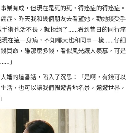
個事業有成，但現在是死的死，得癌症的得癌症。
是癌症。昨天我和幾個朋友去看望她，勸她接受手
做手術也活不長，就拒絕了……看到昔日的同行痛
我現在這一身病，不知哪天也和同事一樣……仔細
拿錢買命，賺那麼多錢，看似風光讓人羨慕，可是
……」
居大嬸的這番話，陷入了沉思：「是啊，有錢可以
的生活，也可以讓我們暢遊各地名景，遨遊世界，
」