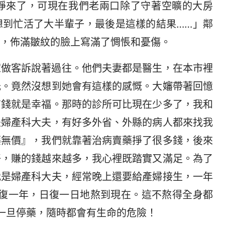
掙來了，可現在我們老兩口除了守著空曠的大房
想到忙活了大半輩子，最後是這樣的結果……」鄰
，佈滿皺紋的臉上寫滿了惆悵和憂傷。
家做客訴說著過往。他們夫妻都是醫生，在本市裡
光。竟然沒想到她會有這樣的感慨。大嬸帶著回憶
有錢就是幸福。那時的診所可比現在少多了，我和
是婦產科大夫，有好多外省、外縣的病人都來找我
藥無價』，我們就靠著治病賣藥掙了很多錢，後來
好，賺的錢越來越多，我心裡既踏實又滿足。為了
我是婦產科大夫，經常晚上還要給產婦接生，一年
年復一年，日復一日地熬到現在。這不熬得全身都
一旦停藥，隨時都會有生命的危險！