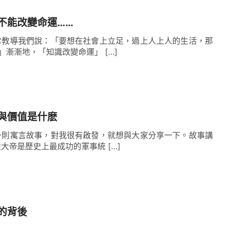
或少在心靈深處已經感覺到跟隨神走這是最幸福的
西能代替的。甚至有些人也試過，在外面跌打滾爬
不能改變命運……
，怎麼樣了？活得沒有尊嚴，活得越來越累，『與
常教導我們說：「要想在社會上立足，過上人上人的生活，那
」漸漸地，「知識改變命運」 […]
看透了。不是說走投無路了信神了，而是他已經真
的道路，為神花費奉獻一生，這是心靈最得安慰的
，這是最幸福的事，是讓人的心靈最踏實的一件
理給人帶來的幸福就足可以取代那些物質、那些安
與價值是什麽
多越不知足，不知道好歹；真理呢，人明白得越透
一則寓言故事，對我很有啟發，就想與大家分享一下。故事講
大帝是歷史上最成功的軍事統 […]
，心裡越有飽足感。
」
受、奢華的生活、名利地位，只會讓肉體得到暫時
們想得到更多，結果使身心俱疲，積勞成疾，並不
治之症時，就是傾其所有也無法挽回生命，更談不
的背後