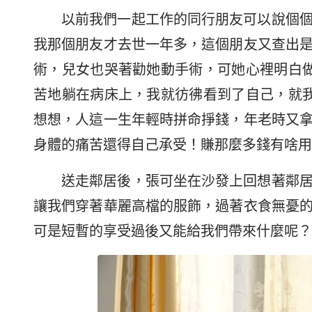
以前我們一起工作的同行朋友可以說個
我那個朋友才去世一年多，這個朋友又查出
術，兒女也哭著勸她動手術，可她心裡明白
苦地躺在病床上，我就彷彿看到了自己，就
想想，人這一生年輕時拼命掙錢，年老時又
身體的痛苦還得自己承受！賺那麼多錢有啥用
送走鄰居後，張可坐在沙發上回想著鄰
讓我們穿著華麗高檔的服飾，過著衣食無憂
可是短暫的享受過後又能給我們帶來什麼呢？