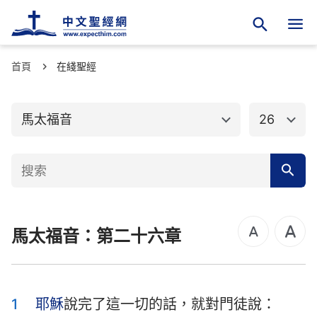
首頁
舊約聖經
在綫聖經
新約聖經
馬太福音
馬可福音
馬太福音
26
路加福音
約翰福音
使徒行傳
羅馬書
哥林多前書
哥林多後書
馬太福音：第二十六章
加拉太書
以弗所書
腓立比書
歌羅西書
帖撒羅尼迦前書
帖撒羅尼迦後書
1
耶穌
說完了這一切的話，就對門徒說：