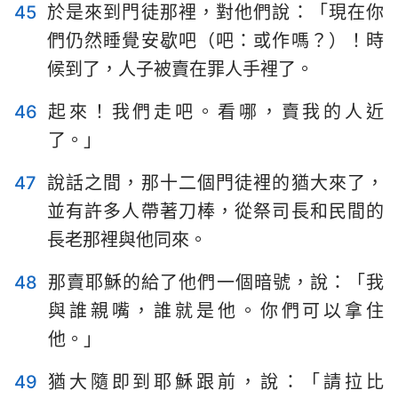
45
於是來到門徒那裡，對他們說：「現在你
22
23
24
25
26
27
28
們仍然睡覺安歇吧（吧：或作嗎？）！時
候到了，人子被賣在罪人手裡了。
46
起來！我們走吧。看哪，賣我的人近
了。」
47
說話之間，那十二個門徒裡的猶大來了，
並有許多人帶著刀棒，從祭司長和民間的
長老那裡與他同來。
48
那賣耶穌的給了他們一個暗號，說：「我
與誰親嘴，誰就是他。你們可以拿住
他。」
49
猶大隨即到耶穌跟前，說：「請拉比