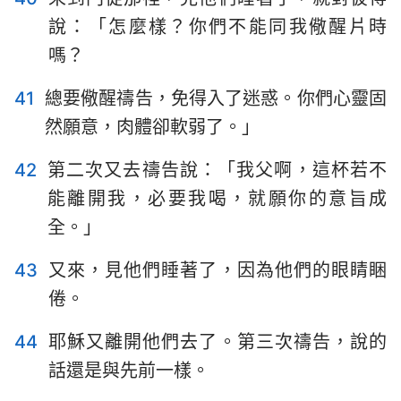
說：「怎麼樣？你們不能同我儆醒片時
嗎？
41
總要儆醒禱告，免得入了迷惑。你們心靈固
然願意，肉體卻軟弱了。」
42
第二次又去禱告說：「我父啊，這杯若不
能離開我，必要我喝，就願你的意旨成
全。」
43
又來，見他們睡著了，因為他們的眼睛睏
倦。
1
2
3
4
5
6
7
44
耶穌又離開他們去了。第三次禱告，說的
8
9
10
11
12
13
14
話還是與先前一樣。
15
16
17
18
19
20
21