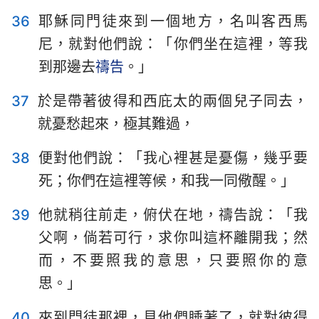
36
耶穌同門徒來到一個地方，名叫客西馬
尼，就對他們說：「你們坐在這裡，等我
到那邊去
禱告
。」
37
於是帶著彼得和西庇太的兩個兒子同去，
就憂愁起來，極其難過，
38
便對他們說：「我心裡甚是憂傷，幾乎要
死；你們在這裡等候，和我一同儆醒。」
39
他就稍往前走，俯伏在地，禱告說：「我
父啊，倘若可行，求你叫這杯離開我；然
而，不要照我的意思，只要照你的意
思。」
40
來到門徒那裡，見他們睡著了，就對彼得