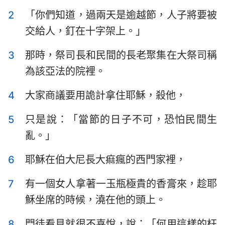
提摩太前書
提摩太後書
2
「你們知道，過兩天是逾越節，人子將要被
交給人，釘在十字架上。」
提多書
腓利門書
3
那時，祭司長和民間的長老聚集在大祭司稱
希伯來書
雅各書
為該亞法的院裡。
彼得前書
彼得後書
4
大家商議要用詭計拿住耶穌，殺他，
約翰一書
約翰二書
5
只是說：「當節的日子不可，恐怕民間生
約翰三書
猶大書
亂。」
啟示錄
6
耶穌在伯大尼長大痲瘋的西門家裡，
7
有一個女人拿著一玉瓶極貴的香膏來，趁耶
穌坐席的時候，澆在他的頭上。
8
門徒看見就很不喜悅，說：「何用這樣的枉