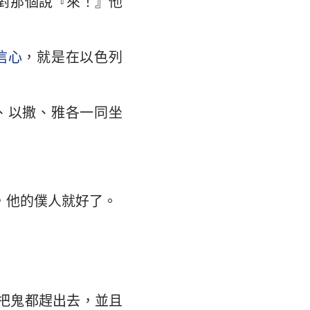
對那個說『來！』他
大書
信心
，就是在以色列
、以撒、雅各一同坐
」
，他的僕人就好了。
把鬼都趕出去，並且