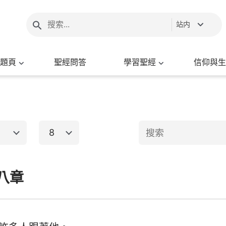
站内
題頁
聖經問答
學習聖經
信仰與生
8
1
2
3
4
5
6
八章
新約聖經
8
9
10
11
12
13
15
16
17
18
19
20
出埃及記
馬太福音
馬
22
23
24
25
26
27