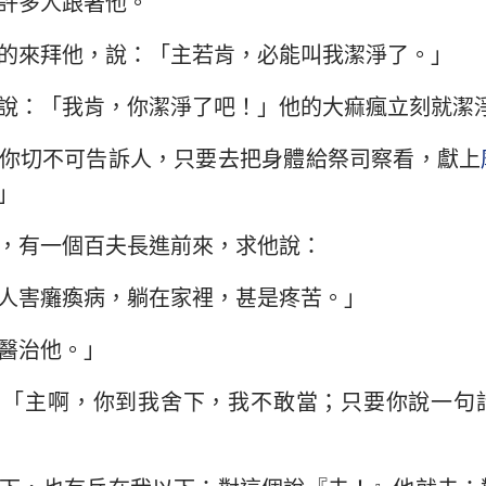
許多人跟著他。
民數記
路加福音
約
約書亞記
使徒行傳
羅
的來拜他，說：「主若肯，必能叫我潔淨了。」
路得記
哥林多前書
哥
說：「我肯，你潔淨了吧！」他的大痲瘋立刻就潔
撒母耳記下
加拉太書
以
你切不可告訴人，只要去把身體給祭司察看，獻上
」
列王紀下
腓立比書
歌
歷代志下
帖撒羅尼迦前書
帖
，有一個百夫長進前來，求他說：
尼希米記
提摩太前書
提
人害癱瘓病，躺在家裡，甚是疼苦。」
約伯記
提多書
腓
醫治他。」
箴言
希伯來書
雅
：「主啊，你到我舍下，我不敢當；只要你說一句
雅歌
彼得前書
彼
耶利米書
約翰一書
約