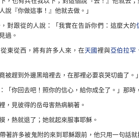
下，也有兵在我以下；對這個說『去！』他就去；
人說『你做這事！』他就去做。」
以西結書
約翰三書
猶
奇，對跟從的人說：「我實在告訴你們：這麼大的
何西阿書
啟示錄
見過。
阿摩司書
：從東從西，將有許多人來，在
天國
裡與
亞伯拉罕
約拿書
那鴻書
竟被趕到外邊黑暗裡去，在那裡必要哀哭切齒了。
西番雅書
：「你回去吧！照你的信心，給你成全了。」那時
撒迦利亞書
裡，見彼得的岳母害熱病躺著。
摸，熱就退了；她就起來服事耶穌。
帶著許多被鬼附的來到耶穌跟前，他只用一句話就