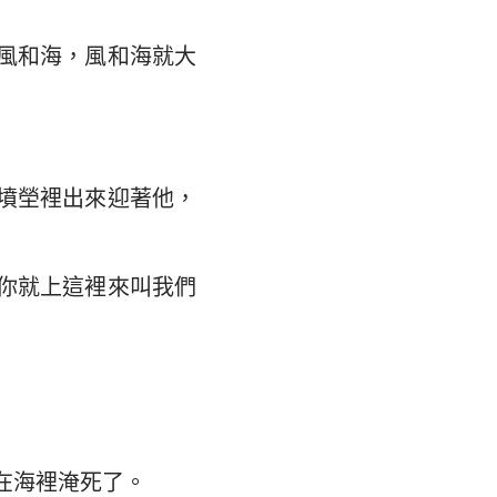
風和海，風和海就大
墳塋裡出來迎著他，
你就上這裡來叫我們
」
在海裡淹死了。