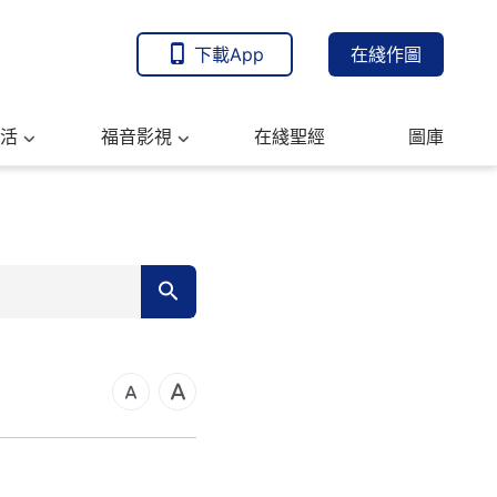
下載App
在綫作圖
活
福音影視
在綫聖經
圖庫
7
14
21
可福音
28