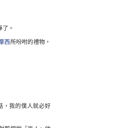
翰福音
馬書
林多後書
淨了。
弗所書
摩西
所吩咐的禮物，
羅西書
撒羅尼迦後書
摩太後書
利門書
各書
話，我的僕人就必好
得後書
翰二書