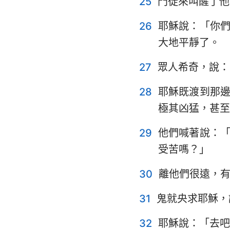
25
門徒來叫醒了他
26
耶穌說：「你
大地平靜了。
27
眾人希奇，說：
28
耶穌既渡到那
極其凶猛，甚至
29
他們喊著說：
受苦嗎？」
30
離他們很遠，
31
鬼就央求耶穌，
32
耶穌說：「去吧