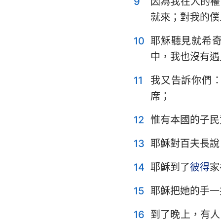
9
因為我在人的權
就來；對我的僕
耶利米哀歌
10
耶穌聽見就希
但以理書
中，我也沒有遇
約珥書
11
我又告訴你們
俄巴底亞書
席；
彌迦書
12
惟有本國的子民
哈巴谷書
13
耶穌對百夫長說
哈該書
14
耶穌到了
彼得
家
瑪拉基書
15
耶穌把她的手一
16
到了晚上，有人