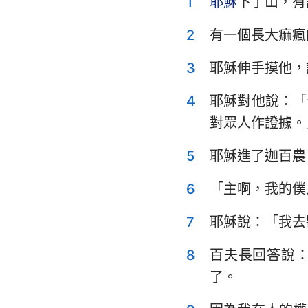
1
耶穌
下了山，有
利未記
申命記
2
有一個長大痲瘋
士師記
3
耶穌伸手摸他，
撒母耳記上
4
耶穌對他說：「
對眾人作證據。
列王紀上
歷代志上
5
耶穌進了迦百農
以斯拉記
6
「主啊，我的僕
以斯帖記
7
耶穌說：「我去
詩篇
8
百夫長回答說
傳道書
了。
以賽亞書