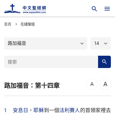
首頁
舊約聖經
在綫聖經
新約聖經
馬太福音
馬可福音
路加福音
14
路加福音
約翰福音
使徒行傳
羅馬書
哥林多前書
哥林多後書
路加福音：第十四章
加拉太書
以弗所書
腓立比書
歌羅西書
帖撒羅尼迦前書
帖撒羅尼迦後書
1
安息日
，
耶穌
到一個
法利賽人
的首領家裡去