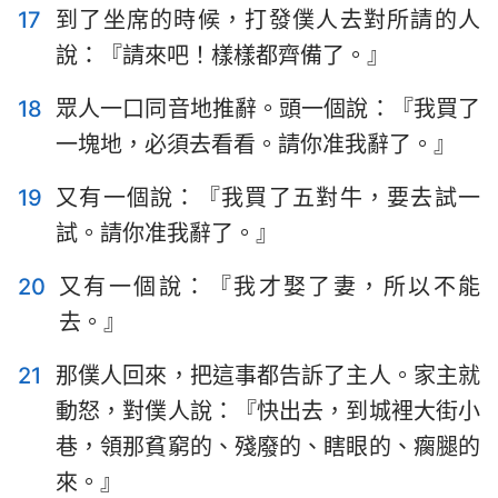
17
到了坐席的時候，打發僕人去對所請的人
說：『請來吧！樣樣都齊備了。』
18
眾人一口同音地推辭。頭一個說：『我買了
一塊地，必須去看看。請你准我辭了。』
19
又有一個說：『我買了五對牛，要去試一
試。請你准我辭了。』
20
又有一個說：『我才娶了妻，所以不能
去。』
21
那僕人回來，把這事都告訴了主人。家主就
動怒，對僕人說：『快出去，到城裡大街小
1
2
3
4
5
6
7
巷，領那貧窮的、殘廢的、瞎眼的、瘸腿的
來。』
8
9
10
11
12
13
14