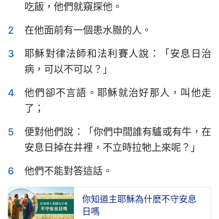
吃飯，他們就窺探他。
提摩太前書
提摩太後書
2
在他面前有一個患水臌的人。
提多書
腓利門書
3
耶穌對律法師和法利賽人說：「安息日治
希伯來書
雅各書
病，可以不可以？」
彼得前書
彼得後書
4
他們卻不言語。耶穌就治好那人，叫他走
約翰一書
約翰二書
了；
約翰三書
猶大書
5
便對他們說：「你們中間誰有驢或有牛，在
啟示錄
安息日掉在井裡，不立時拉牠上來呢？」
6
他們不能對答這話。
你知道主耶穌為什麽不守安息
日嗎