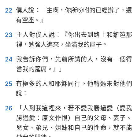
15
16
17
18
19
20
21
22
僕人說：『主啊，你所吩咐的已經辦了，還
有空座。』
22
23
24
23
主人對僕人說：『你出去到路上和籬笆那
裡，勉強人進來，坐滿我的屋子。
24
我告訴你們，先前所請的人，沒有一個得
嘗我的筵席。』」
25
有極多的人和耶穌同行。他轉過來對他們
說：
26
「人到我這裡來，若不愛我勝過愛（愛我
勝過愛：原文作恨）自己的父母、妻子、
兒女、弟兄、姐妹和自己的性命，就不能