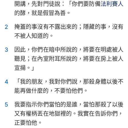
開講，先對門徒說：「你們要防備
法利賽人
提摩太前書
提摩太後書
的酵，就是假冒為善。
提多書
腓利門書
2
掩蓋的事沒有不露出來的；隱藏的事，沒有
希伯來書
雅各書
不被人知道的。
彼得前書
彼得後書
3
因此，你們在暗中所說的，將要在明處被人
約翰一書
約翰二書
聽見；在內室附耳所說的，將要在房上被人
宣揚。」
約翰三書
猶大書
4
「我的朋友，我對你們說，那殺身體以後不
啟示錄
能再做什麼的，不要怕他們。
5
我要指示你們當怕的是誰，當怕那殺了以後
又有權柄丟在地獄裡的。我實在告訴你們，
正要怕他。