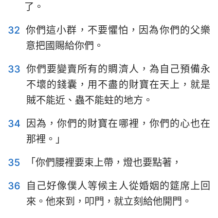
了。
32
你們這小群，不要懼怕，因為你們的父樂
意把國賜給你們。
1
2
3
4
5
6
7
33
你們要變賣所有的賙濟人，為自己預備永
8
9
10
11
12
13
14
不壞的錢囊，用不盡的財寶在天上，就是
15
16
17
18
19
20
21
賊不能近、蟲不能蛀的地方。
22
23
24
34
因為，你們的財寶在哪裡，你們的心也在
那裡。」
35
「你們腰裡要束上帶，燈也要點著，
36
自己好像僕人等候主人從婚姻的筵席上回
來。他來到，叩門，就立刻給他開門。