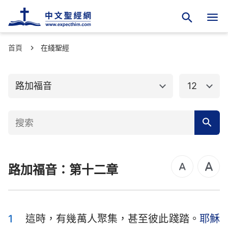
首頁
舊約聖經
在綫聖經
新約聖經
馬太福音
馬可福音
路加福音
12
路加福音
約翰福音
使徒行傳
羅馬書
哥林多前書
哥林多後書
路加福音：第十二章
加拉太書
以弗所書
腓立比書
歌羅西書
帖撒羅尼迦前書
帖撒羅尼迦後書
1
這時，有幾萬人聚集，甚至彼此踐踏。
耶穌