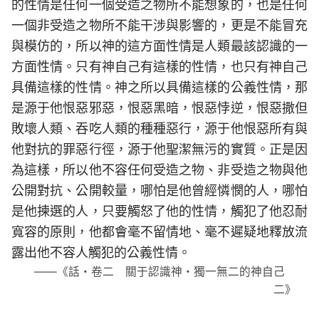
的性情是任何一個受造之物所不能想象的，也是任何
一個非受造之物所不能干涉與影響的，更是不能冒充
與模仿的，所以神的這方面性情是人類最該認識的一
方面性情。只有神自己有這樣的性情，也只有神自己
具備這樣的性情。神之所以具備這樣的公義性情，那
是源于他恨惡邪惡，恨惡黑暗，恨惡悖逆，恨惡撒但
敗壞人類、吞吃人類的種種惡行，源于他恨惡所有與
他對抗的罪惡行徑，源于他聖潔無污的實質。正是因
為這樣，所以他不容任何受造之物、非受造之物與他
公開對抗、公開較量，哪怕是他曾經憐憫的人，哪怕
是他揀選的人，只要觸怒了他的性情，觸犯了他忍耐
寬容的原則，他都會毫不留情地、毫不遲疑地釋放流
露出他不容人觸犯的公義性情。
——《話・卷二 關于認識神・獨一無二的神自己
二》