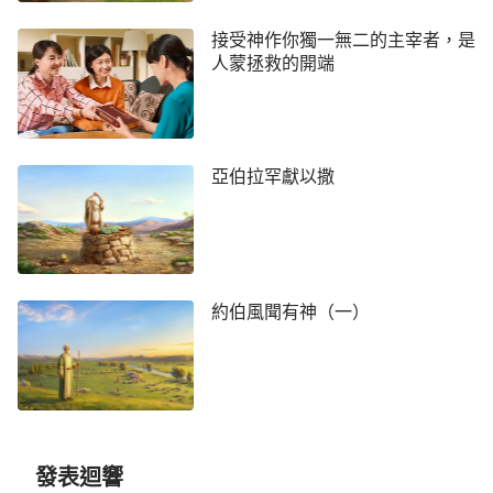
接受神作你獨一無二的主宰者，是
人蒙拯救的開端
亞伯拉罕獻以撒
約伯風聞有神（一）
發表迴響