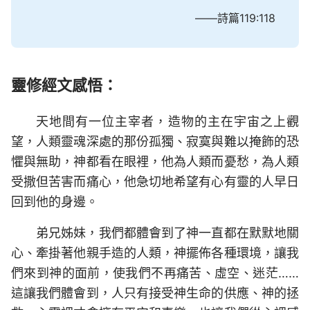
——詩篇119:118
靈修經文感悟：
天地間有一位主宰者，造物的主在宇宙之上觀
望，人類靈魂深處的那份孤獨、寂寞與難以掩飾的恐
懼與無助，神都看在眼裡，他為人類而憂愁，為人類
受撒但苦害而痛心，他急切地希望有心有靈的人早日
回到他的身邊。
弟兄姊妹，我們都體會到了神一直都在默默地關
心、牽掛著他親手造的人類，神擺佈各種環境，讓我
們來到神的面前，使我們不再痛苦、虛空、迷茫……
這讓我們體會到，人只有接受神生命的供應、神的拯