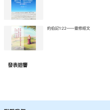
約伯記1:22——靈修經文
發表迴響