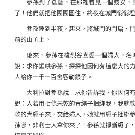
參孫到了迦薩，在那裡看見一個妓女，
了！他們就把他團團圍住，終夜在城門悄悄埋
參孫睡到半夜，起來，將城門的門扇、
前的山頂上。
後來，參孫在梭烈谷喜愛一個婦人，名
說：求你誆哄參孫，探探他因何有這麼大的
人給你一千一百舍客勒銀子。
大利拉對參孫說：求你告訴我，你因何
說：人若用七條未乾的青繩子捆綁我，我就
乾的青繩子來，交給婦人，她就用繩子捆綁
孫哪，非利士人拿你來了！參孫就掙斷繩子