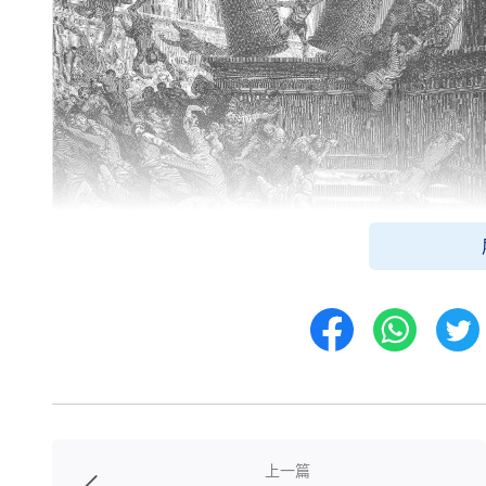
便軟弱像別人一樣。大利拉見他把心中所藏
對他們說：他已經把心中所藏的都告訴了我
著銀子，上到婦人那裡。
大利拉使參孫枕著她的膝睡覺，叫了一
上一篇