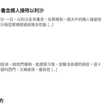
參孫死時所殺的人比活著所殺的還多。參孫的弟兄
在瑣拉和以實陶中間，在他父瑪挪亞的墳墓裡。參
-書念婦人接待以利沙
沙 一日，以利沙走到書念，在那裡有一個大戶的婦人強留他
沙每從那裡經過就進去吃飯 […]
門徒來，給他們權柄，能趕逐污鬼，並醫治各樣的病症。這十
個叫西門，又稱彼得，還有他 […]
約