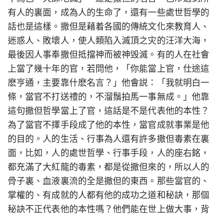
有人的裏面，成為人的生命了，還有一些處世哲學的
話也是這樣。撒但是藉着各國的傳統文化來教育人、
迷惑人、敗壞人，使人類陷入滅頂之灾的汪洋大海，
最後因人事奉撒但抵擋神而被神毁滅。有的人在社會
上當了幾十年的官，若問他，「你能當上官，仕途這
麽亨通，主要靠什麽名言？」他會説：「我就明白一
條，當官不打送禮的，不溜鬚拍馬一事無成。」他靠
這句撒但哲學當上了官，這話是不是代表他的本性？
為了當官不擇手段成了他的本性，當官成就事業是他
的目的。人的生活、行事為人還有許多撒但毒素在裏
面，比如，人的處世哲學、行事手段，人的座右銘，
都充滿了大紅龍的毒素，都是從撒但來的，所以人的
骨子裏、血液裏流的全是撒但的東西。那些當官的、
掌權的、有成就的人都有他的成功之道和秘訣，那個
秘訣不正代表他的本性嗎？他們能在世上做大事，背