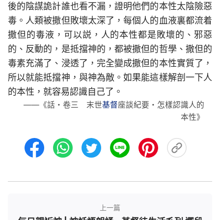
後的陰謀詭計誰也看不漏，證明他們的本性太陰險惡
毒。人類被撒但敗壞太深了，每個人的血液裏都流着
撒但的毒液，可以説，人的本性都是敗壞的、邪惡
的、反動的，是抵擋神的，都被撒但的哲學、撒但的
毒素充滿了、浸透了，完全變成撒但的本性實質了，
所以就能抵擋神，與神為敵。如果能這樣解剖一下人
的本性，就容易認識自己了。
——《話・卷三 末世
基督
座談紀要・怎樣認識人的
本性》
上一篇