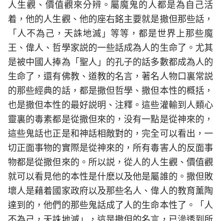
人生觀、價值觀來分辨。屬魔鬼的人都是為自己活
着，他的人生觀、他的座右銘主要就是撒但那些話，
「人不為己，天誅地滅」等等，都是世界上那些魔
王、偉人、哲學家説的一些話成為人的生命了。尤其
是被中國人捧為「聖人」的孔子的話多數都成為人的
生命了，還有佛教、道教的名言，著名人物口裏常説
的那些經典的話，都是撒但哲學、撒但本性的概括，
也是撒但本性的最好説明、注釋。這些灌輸到人類心
靈裏的毒素都是從撒但來的，没有一點是從神來的，
這些鬼話也正是和神話相敵對的，完全可以看出，一
切正面事物的實際是從神來的，所有毒害人的反面事
物都是從撒但來的。所以説，從人的人生觀、價值觀
就可以看見他的本性是什麽以及他是屬誰的。撒但敗
壞人是藉着國家政府以及那些名人、偉人的教育薰陶
達到的，他們的那些鬼話成了人的生命本性了。「人
不為己，天誅地滅」，這是撒但的名言，已滲透到所