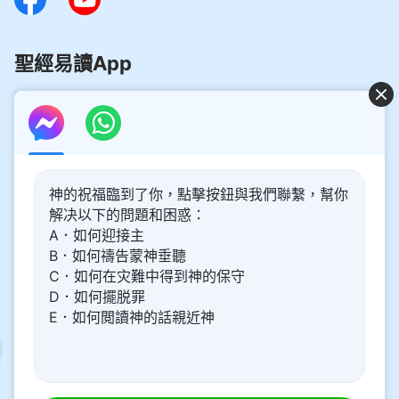
聖經易讀App
好消息：主再來的奥秘揭開了！
神的祝福臨到了你，點擊按鈕與我們聯繫，幫你
你想了解主再來的奥秘，喜迎主重歸嗎？以下内容將為你帶
解决以下的問題和困惑：
來幫助。請點擊進入閲讀、觀看！
了解更多
A．如何迎接主
B．如何禱告蒙神垂聽
通過Messenger與我們聯繫
C．如何在灾難中得到神的保守
D．如何擺脱罪
E．如何閲讀神的話親近神
關于我們
隱私權政策
網站聲明
關注我們
|
|
|
署名信息
|