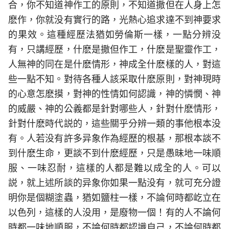
合，你不知道神作工的原則，不知道撒但在人身上怎
麽作，你就没有實行的路，光熱心追求達不到神要求
的果效。這種經歷法猶如勞倫斯一樣，一點分辨没
有，只講經歷，什麽是撒但作工，什麽是聖靈作工，
人無神的同在是什麽情形，神成全什麽樣的人，對這
些一點不知。對待各種人該采取什麽原則，對神現時
的心意怎麽摸，對神的性情如何認識，神的憐憫、神
的威嚴、神的公義都是針對哪些人，針對什麽情形，
針對什麽時代説的，這些關乎分辨一類的事他根本没
有。人若没有許多异象作為經歷的根基，那根本談不
到什麽生命，更談不到什麽經歷，只是愚昧地一味順
服、一味忍耐，這樣的人都是難以成全的人。可以
説，就上述所談的异象你如果一點没有，就可充分證
明你是個糊塗蟲，猶如鹽柱一樣，不論何時都屹立在
以色列，這樣的人没用，是廢物一個！有的人不論何
時都一味地順服，不論何時都認識自己，不論何時都