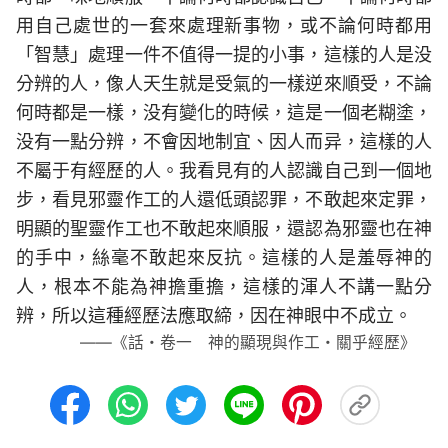
用自己處世的一套來處理新事物，或不論何時都用
「智慧」處理一件不值得一提的小事，這樣的人是没
分辨的人，像人天生就是受氣的一樣逆來順受，不論
何時都是一樣，没有變化的時候，這是一個老糊塗，
没有一點分辨，不會因地制宜、因人而异，這樣的人
不屬于有經歷的人。我看見有的人認識自己到一個地
步，看見邪靈作工的人還低頭認罪，不敢起來定罪，
明顯的聖靈作工也不敢起來順服，還認為邪靈也在神
的手中，絲毫不敢起來反抗。這樣的人是羞辱神的
人，根本不能為神擔重擔，這樣的渾人不講一點分
辨，所以這種經歷法應取締，因在神眼中不成立。
——《話・卷一 神的顯現與作工・關乎經歷》