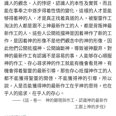
識人的觀念、人的悖逆，認識人的本性及實質，而且
能在事奉之中逐步得着性情的變化，這樣的人才是能
够得着神的人，才是真正找着真道的人。被聖靈作工
淘汰的人都是跟不上神最新作工的人，都是背叛神最
新作工的人。這些人公開抵擋神是因着神作了新的工
作，是因着神的形像不是他們觀念中的神的形像，因
此他們公開抵擋神、公開論斷神，導致被神厭弃。對
神的最新作工有認識不是容易的事，人能够存心順服
神的作工、存心尋求神的作工就能有機會看見神，有
機會得着聖靈的最新引導，那些存心抵擋神作工的人
都不能獲得聖靈的開啓，不能獲得神的引導，所以
説，人是否能獲得神的最新作工在乎神的恩待，也在
乎人的追求，在乎人的存心。
——《話・卷一 神的顯現與作工・認識神的最新作
工跟上神的步伐》