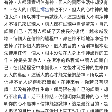
有神，人都確實相信有神，但人的實際生活中却没有
神。在人的口頭上
禱告
神也不少，但人的心中神的地
位太少，所以神才一再試煉人，這是因着人不潔净神
才不得已來試煉人，讓人都在試煉中自覺蒙羞，自己
認識自己，否則人都成了天使長的後代，越來越敗
壞。每個人在信神的過程中，都在神不斷地潔净當中
去掉了許多個人的存心、個人的目的，否則神根本没
法使用任何一個人，根本没法在人身上作神該作的工
作。神是先潔净人，在潔净的過程當中讓人認識自
己，在此過程當中來變化人，之後才可把神的生命作
到人的裏面，這樣人的心才能完全歸給神。所以説，
信神不是人説得那麽簡單。在神來看，你若只有認
識，却没有神話作生命，僅局限在有自己的認識，却
行不出
真理
，活不出神話，仍證明你無愛神的心，説
明你的心不屬神。信神能認識神，這是最終目的，是
人追求的目標，你要在活出上來下點功夫，讓神的話