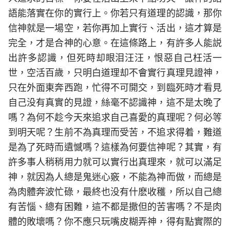
語能落實在你的實行上。你若只有道理的認識，那你
信神就是一場空，若你再加上實行、活出，這才算是
完全，才是合神的心意。在這條路上，有許多人能説
出許多認識，但死時却眼泪汪汪，恨惡自己枉活一
世，空活百歲，只明白道理却不會實行真理見證神，
只在外面東奔西跑，忙得不可開交，到臨死時才看見
自己没有真實的見證，絲毫不認識神，這不是太晚了
嗎？為何不趁今天來追求自己喜愛的真理呢？何必等
到明天呢？生前不為真理而受苦，不追求得着，難道
是為了死時而遺憾嗎？這樣為何要信神呢？其實，有
許多事人稍稍用力就可以實行出真理來，就可以滿足
神，就因為人總是鬼迷心竅，不能為神而做，而總是
為肉體奔波忙碌，最終也没有什麽收穫，所以自己總
有苦惱、總有困難，這不都是撒但的苦害嗎？不是肉
體的敗壞嗎？你不應只玩嘴皮糊弄神，得有點實際的