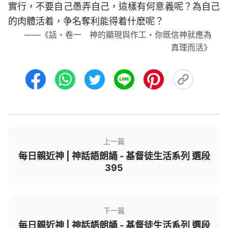
實行，不要自己愚弄自己，這樣有何意義呢？為自己
的肉體活着，争名奪利能得着什麽呢？
——《話・卷一 神的顯現與作工・你既信神就應為
真理而活》
上一篇
每日親近神 | 神話語朗誦 - 基督徒生活系列 選段
395
下一篇
每日親近神 | 神話語朗誦 - 基督徒生活系列 選段