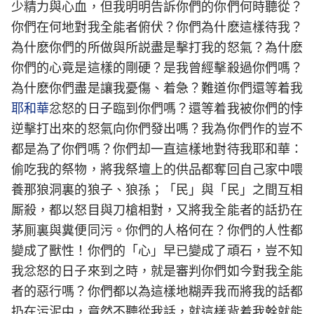
少精力與心血，但我明明告訴你們的你們何時聽從？
你們在何地對我全能者俯伏？你們為什麽這樣待我？
為什麽你們的所做與所説盡是擊打我的怒氣？為什麽
你們的心竟是這樣的剛硬？是我曾經擊殺過你們嗎？
為什麽你們盡是讓我憂傷、着急？難道你們還等着我
耶和華
忿怒的日子臨到你們嗎？還等着我被你們的悖
逆擊打出來的怒氣向你們發出嗎？我為你們作的豈不
都是為了你們嗎？你們却一直這樣地對待我耶和華：
偷吃我的祭物，將我祭壇上的供品都奪回自己家中喂
養那狼洞裏的狼子、狼孫；「民」與「民」之間互相
厮殺，都以怒目與刀槍相對，又將我全能者的話扔在
茅厠裏與糞便同污。你們的人格何在？你們的人性都
變成了獸性！你們的「心」早已變成了頑石，豈不知
我忿怒的日子來到之時，就是審判你們如今對我全能
者的惡行嗎？你們都以為這樣地糊弄我而將我的話都
扔在污泥中，竟然不聽從我話，就這樣背着我幹就能