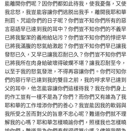
能離開你們呢？因你們都如此待我，使我憂傷，又使
我忿怒，我豈能容讓你們逃脱出我手，離開我耶和華
刑罰、咒詛你們的日子呢？你們豈不知你們所有的惡
言惡語早已達到我的耳中？你們豈不知你們的不義早
已將我聖潔的義袍給玷污？你們豈不知你們的悖逆早
已將我滿腹的怒氣給激起？你們豈不知你們早已讓我
發怒已久，又早已讓我忍耐已久？你們豈不知你們早
已將我所在肉身給破壞得破爛不堪？讓我忍耐至今，
以至于我的怒氣發泄，不得再容讓你們。你們可知你
們的惡行早已達到我的雙目之前，我的呼求早已達到
父的耳中，他怎能容讓你們這樣待我？我在你們身上
的作工豈有一樣不是為了你們？而你們又有誰為了我
耶和華的工作增添你們的善心？我豈能因我的軟弱與
我所受之苦而對父的旨意不忠心呢？難道你們就不理
解我的心嗎？耶和華怎樣曉諭你們，照樣我也怎樣曉
諭你們，難道我為你們奉獻得還算少嗎？儘管我願為