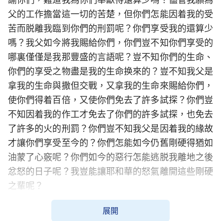
父的工作擔當這一切的苦楚，但你們怎能因着我的受
苦而脱離我臨到你們的刑罰呢？你們享受我的還算少
嗎？我父如今將我賜給你們，你們豈不知你們享受的
哪裏僅僅是我那豐盛的言語呢？豈不知你們的生命、
你們的享受之物盡是我的生命换來的？豈不知我父是
拿我的生命與撒但交戰，又拿我的生命來賜給你們，
使你們得着百倍，又使你們免去了許多試探？你們豈
不知因着我的作工才免去了你們的許多試探，也免去
了許多的火的刑罰？你們豈不知我父是因着我的緣故
才讓你們享受至今的？你們怎能如今仍舊剛硬得猶如
油蒙了心竅呢？你們如今的惡行怎能逃脱我離地之後
忿怒的日子呢？我豈能讓耶和華的怒氣離開這些剛硬
之輩呢？
——《話・卷一 神的顯現與作工・凡屬血氣的無人
展開
能逃脱那憤怒的日子》