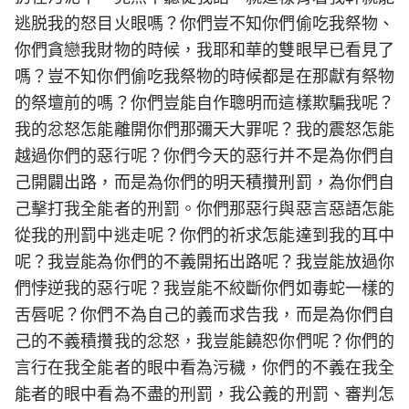
逃脱我的怒目火眼嗎？你們豈不知你們偷吃我祭物、
你們貪戀我財物的時候，我耶和華的雙眼早已看見了
嗎？豈不知你們偷吃我祭物的時候都是在那獻有祭物
的祭壇前的嗎？你們豈能自作聰明而這樣欺騙我呢？
我的忿怒怎能離開你們那彌天大罪呢？我的震怒怎能
越過你們的惡行呢？你們今天的惡行并不是為你們自
己開闢出路，而是為你們的明天積攢刑罰，為你們自
己擊打我全能者的刑罰。你們那惡行與惡言惡語怎能
從我的刑罰中逃走呢？你們的祈求怎能達到我的耳中
呢？我豈能為你們的不義開拓出路呢？我豈能放過你
們悖逆我的惡行呢？我豈能不絞斷你們如毒蛇一樣的
舌唇呢？你們不為自己的義而求告我，而是為你們自
己的不義積攢我的忿怒，我豈能饒恕你們呢？你們的
言行在我全能者的眼中看為污穢，你們的不義在我全
能者的眼中看為不盡的刑罰，我公義的刑罰、審判怎