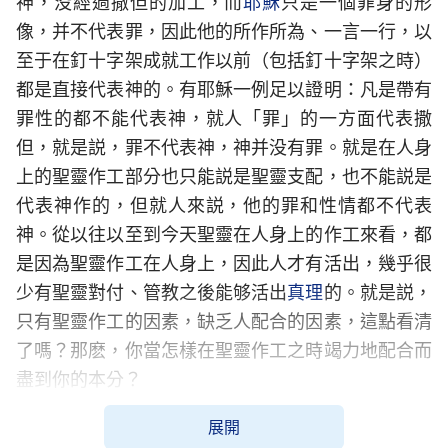
神，没經過撒但的加工，而
耶穌
只是一個罪身的形
像，并不代表罪，因此他的所作所為、一言一行，以
至于在釘十字架成就工作以前（包括釘十字架之時）
都是直接代表神的。有耶穌一例足以證明：凡是帶有
罪性的都不能代表神，就人「罪」的一方面代表撒
但，就是説，罪不代表神，神并没有罪。就是在人身
上的聖靈作工部分也只能説是聖靈支配，也不能説是
代表神作的，但就人來説，他的罪和性情都不代表
神。從以往以至到今天聖靈在人身上的作工來看，都
是因為聖靈作工在人身上，因此人才有活出，幾乎很
少有聖靈對付、管教之後能够活出
真理
的。就是説，
只有聖靈作工的因素，缺乏人配合的因素，這點看清
了嗎？那麽，你當怎樣在聖靈作工之時竭力地配合而
盡到你的本分？
——《話・卷一 神的顯現與作工・敗壞的人不能代
展開
表神》