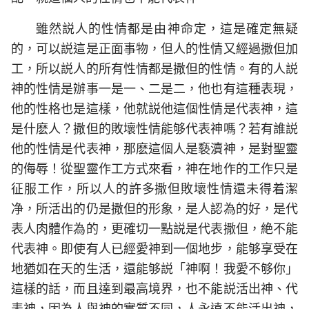
雖然説人的性情都是由神命定，這是確定無疑
的，可以説這是正面事物，但人的性情又經過撒但加
工，所以説人的所有性情都是撒但的性情。有的人説
神的性情是辦事一是一、二是二，他也有這種表現，
他的性格也是這樣，他就説他這個性情是代表神，這
是什麽人？撒但的敗壞性情能够代表神嗎？若有誰説
他的性情是代表神，那麽這個人是褻瀆神，是對聖靈
的侮辱！從聖靈作工方式來看，神在地作的工作只是
征服工作，所以人的許多撒但敗壞性情還未得着潔
净，所活出的仍是撒但的形象，是人認為的好，是代
表人肉體作為的，更確切一點説是代表撒但，絶不能
代表神。即使有人已經愛神到一個地步，能够享受在
地猶如在天的生活，還能够説「神啊！我愛不够你」
這樣的話，而且達到最高境界，也不能説活出神、代
表神，因為人與神的實質不同，人永遠不能活出神，