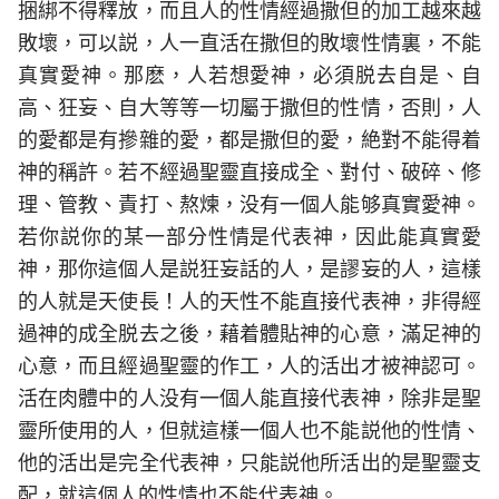
捆綁不得釋放，而且人的性情經過撒但的加工越來越
敗壞，可以説，人一直活在撒但的敗壞性情裏，不能
真實愛神。那麽，人若想愛神，必須脱去自是、自
高、狂妄、自大等等一切屬于撒但的性情，否則，人
的愛都是有摻雜的愛，都是撒但的愛，絶對不能得着
神的稱許。若不經過聖靈直接成全、對付、破碎、修
理、管教、責打、熬煉，没有一個人能够真實愛神。
若你説你的某一部分性情是代表神，因此能真實愛
神，那你這個人是説狂妄話的人，是謬妄的人，這樣
的人就是天使長！人的天性不能直接代表神，非得經
過神的成全脱去之後，藉着體貼神的心意，滿足神的
心意，而且經過聖靈的作工，人的活出才被神認可。
活在肉體中的人没有一個人能直接代表神，除非是聖
靈所使用的人，但就這樣一個人也不能説他的性情、
他的活出是完全代表神，只能説他所活出的是聖靈支
配，就這個人的性情也不能代表神。