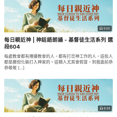
5:00
每日親近神 | 神話語朗誦 - 基督徒生活系列 選
段604
每處教會都有攪擾教會的人，都有打岔神工作的人，這些人
都是撒但化裝打入神家的。這類人尤其會假冒，到我面前恭
恭敬敬 […]
6:36