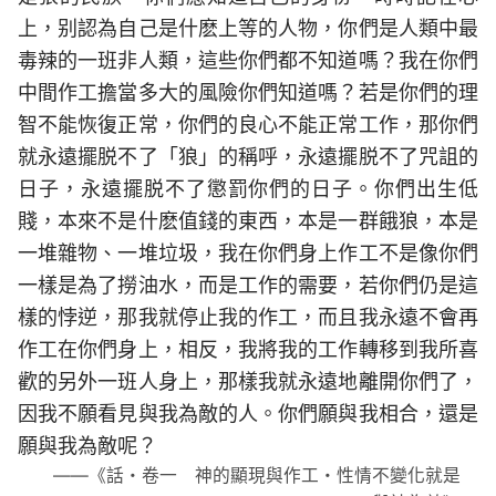
上，别認為自己是什麽上等的人物，你們是人類中最
毒辣的一班非人類，這些你們都不知道嗎？我在你們
中間作工擔當多大的風險你們知道嗎？若是你們的理
智不能恢復正常，你們的良心不能正常工作，那你們
就永遠擺脱不了「狼」的稱呼，永遠擺脱不了咒詛的
日子，永遠擺脱不了懲罰你們的日子。你們出生低
賤，本來不是什麽值錢的東西，本是一群餓狼，本是
一堆雜物、一堆垃圾，我在你們身上作工不是像你們
一樣是為了撈油水，而是工作的需要，若你們仍是這
樣的悖逆，那我就停止我的作工，而且我永遠不會再
作工在你們身上，相反，我將我的工作轉移到我所喜
歡的另外一班人身上，那樣我就永遠地離開你們了，
因我不願看見與我為敵的人。你們願與我相合，還是
願與我為敵呢？
——《話・卷一 神的顯現與作工・性情不變化就是