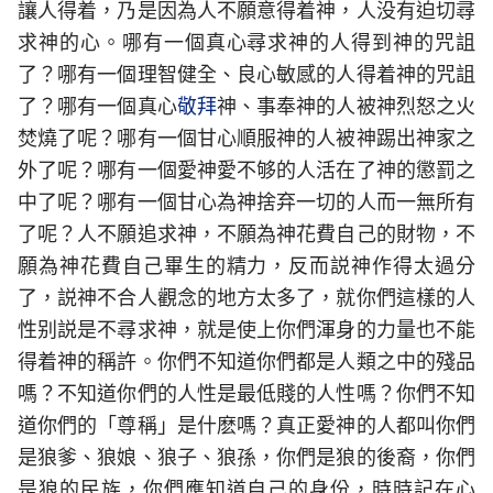
讓人得着，乃是因為人不願意得着神，人没有迫切尋
求神的心。哪有一個真心尋求神的人得到神的咒詛
了？哪有一個理智健全、良心敏感的人得着神的咒詛
了？哪有一個真心
敬拜
神、事奉神的人被神烈怒之火
焚燒了呢？哪有一個甘心順服神的人被神踢出神家之
外了呢？哪有一個愛神愛不够的人活在了神的懲罰之
中了呢？哪有一個甘心為神捨弃一切的人而一無所有
了呢？人不願追求神，不願為神花費自己的財物，不
願為神花費自己畢生的精力，反而説神作得太過分
了，説神不合人觀念的地方太多了，就你們這樣的人
性别説是不尋求神，就是使上你們渾身的力量也不能
得着神的稱許。你們不知道你們都是人類之中的殘品
嗎？不知道你們的人性是最低賤的人性嗎？你們不知
道你們的「尊稱」是什麽嗎？真正愛神的人都叫你們
是狼爹、狼娘、狼子、狼孫，你們是狼的後裔，你們
是狼的民族，你們應知道自己的身份，時時記在心