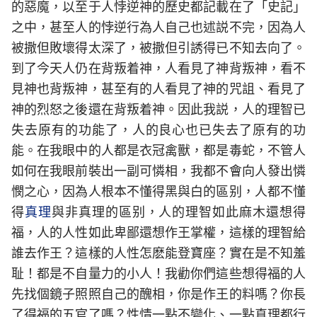
的惡魔，以至于人悖逆神的歷史都記載在了「史記」
之中，甚至人的悖逆行為人自己也述説不完，因為人
被撒但敗壞得太深了，被撒但引誘得已不知去向了。
到了今天人仍在背叛着神，人看見了神背叛神，看不
見神也背叛神，甚至有的人看見了神的咒詛、看見了
神的烈怒之後還在背叛着神。因此我説，人的理智已
失去原有的功能了，人的良心也已失去了原有的功
能。在我眼中的人都是衣冠禽獸，都是毒蛇，不管人
如何在我眼前裝出一副可憐相，我都不會向人發出憐
憫之心，因為人根本不懂得黑與白的區别，人都不懂
得
真理
與非真理的區别，人的理智如此麻木還想得
福，人的人性如此卑鄙還想作王掌權，這樣的理智給
誰去作王？這樣的人性怎麽能登寶座？實在是不知羞
耻！都是不自量力的小人！我勸你們這些想得福的人
先找個鏡子照照自己的醜相，你是作王的料嗎？你長
了得福的五官了嗎？性情一點不變化、一點真理都行