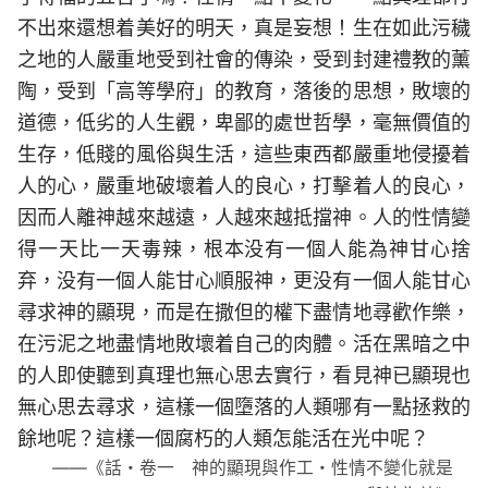
不出來還想着美好的明天，真是妄想！生在如此污穢
之地的人嚴重地受到社會的傳染，受到封建禮教的薰
陶，受到「高等學府」的教育，落後的思想，敗壞的
道德，低劣的人生觀，卑鄙的處世哲學，毫無價值的
生存，低賤的風俗與生活，這些東西都嚴重地侵擾着
人的心，嚴重地破壞着人的良心，打擊着人的良心，
因而人離神越來越遠，人越來越抵擋神。人的性情變
得一天比一天毒辣，根本没有一個人能為神甘心捨
弃，没有一個人能甘心順服神，更没有一個人能甘心
尋求神的顯現，而是在撒但的權下盡情地尋歡作樂，
在污泥之地盡情地敗壞着自己的肉體。活在黑暗之中
的人即使聽到真理也無心思去實行，看見神已顯現也
無心思去尋求，這樣一個墮落的人類哪有一點拯救的
餘地呢？這樣一個腐朽的人類怎能活在光中呢？
——《話・卷一 神的顯現與作工・性情不變化就是