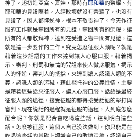
神了。起初造亞當、夏娃，那時有
耶和華
的榮耀、有
耶和華的見證隨着，人經敗壞就没有榮耀了，也没有
見證了，因人都悖逆神，根本不敬畏神了。今天作征
服的工作就是奪回所有的見證，奪回所有的榮耀，讓
所有的人都敬拜神，達到在受造之物中間有見證，這
就是這一步要作的工作。究竟怎麽征服人類呢？就是
藉着這步話語的工作來達到讓人心服口服，藉着揭
示、審判、刑罰和無情的咒詛來使人徹底服氣，揭示
人的悖逆，審判人的抵擋，來達到讓人認識人類的不
義，認識人類的污穢，藉此襯托神的公義性情，主要
是藉着這些話來征服人，讓人心服口服。話語是最終
征服人類的途徑，接受征服的都得接受話語的擊打與
審判。現在説話的過程就是征服的過程，人到底怎麽
配合呢？你就是配合會吃喝這些話，達到明白這些
話。怎麽被征服，這個人自己没法做到，你只能是在
吃喝這些話的基礎上認識自己的敗壞污穢，認識自己