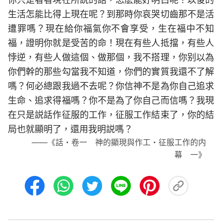
生活怎能比得上現在呢？到那時你哀哭切齒那不是活
遭罪嗎？現在給你福氣你不會享受，生在福中不知
福，證明你就是受苦的命！現在有些人抵擋，有些人
悖逆，有些人做這個、做那個，我不搭理，你别以為
你們幹的那些勾當我不知道，你們的實質我還不了解
嗎？何必總跟我過不去呢？你信神不是為你自己追求
生命、追求得福嗎？你不是為了你自己而信嗎？我現
在只是説話作征服的工作，征服工作結束了，你的結
局也就顯明了，還用我明説嗎？
——《話・卷一 神的顯現與作工・征服工作的内
幕 一》