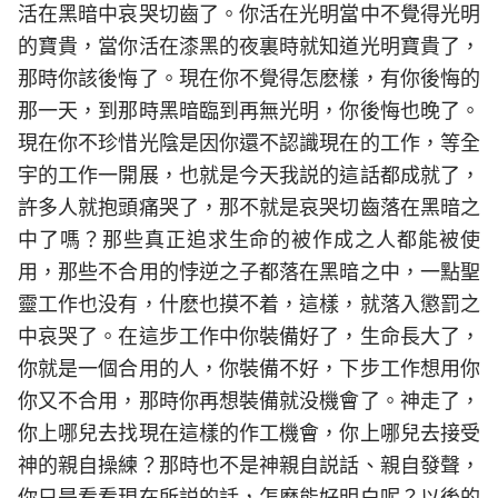
活在黑暗中哀哭切齒了。你活在光明當中不覺得光明
的寶貴，當你活在漆黑的夜裏時就知道光明寶貴了，
那時你該後悔了。現在你不覺得怎麽樣，有你後悔的
那一天，到那時黑暗臨到再無光明，你後悔也晚了。
現在你不珍惜光陰是因你還不認識現在的工作，等全
宇的工作一開展，也就是今天我説的這話都成就了，
許多人就抱頭痛哭了，那不就是哀哭切齒落在黑暗之
中了嗎？那些真正追求生命的被作成之人都能被使
用，那些不合用的悖逆之子都落在黑暗之中，一點聖
靈工作也没有，什麽也摸不着，這樣，就落入懲罰之
中哀哭了。在這步工作中你裝備好了，生命長大了，
你就是一個合用的人，你裝備不好，下步工作想用你
你又不合用，那時你再想裝備就没機會了。神走了，
你上哪兒去找現在這樣的作工機會，你上哪兒去接受
神的親自操練？那時也不是神親自説話、親自發聲，
你只是看看現在所説的話，怎麽能好明白呢？以後的