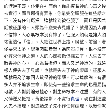
的悖逆不義，仆倒在神面前。你能摸着神的心意之後
去實行，而且還得有异象，你能完全順服在這些話之
下，没有任何選擇，這就達到被征服了，而且是因着
話被征服的。人類為什麽失去見證了？就是因為人都
不信神，人心裏根本没有神了，征服人類就是讓人類
恢復這個「信」。人總往世界上跑，盼望、前途、奢
侈要求太多，總為肉體着想，為肉體打算，根本没有
心尋求信神之道，人的心都被撒但擄去了，人失去了
敬畏神的心，一心為着撒但，而人又是神造的，就這
樣人便失去了見證，也就是失去了神的榮耀，征服人
類就是為了奪回人敬畏神的榮耀。可以這麽説，有很
多人并不追求生命，即使有一些追求生命的也是屈指
可數，人對前途最挂心，對生命根本不注重。有的人
又悖逆又抵擋，背後論斷，不實行
真理
，現在對這些
人先不搭理，對這類逆子先不作任何處理，以後你就