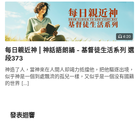
4:20
每日親近神 | 神話語朗誦 - 基督徒生活系列 選
段373
神造了人，當神來在人間人却竭力抵擋他，把他驅逐出境，
似乎神是一個到處飄流的孤兒一樣，又似乎是一個没有國籍
的世界 […]
發表迴響