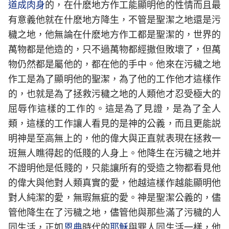
道成肉身
的，在什麽地方作工能顯明他的性情而且最
有意義他就在什麽地方降生，不管是聖潔之地還是污
穢之地，他無論在什麽地方作工都是聖潔的，世界的
萬物都是他造的，只不過萬物都經撒但敗壞了，但萬
物仍然都是屬他的，都在他的手中。他來在污穢之地
作工是為了顯明他的聖潔，為了他的工作他才這樣作
的，也就是為了拯救污穢之地的人類他才忍受極大的
屈辱作這樣的工作的。這是為了見證，是為了全人
類，這樣的工作讓人看見的是神的公義，而且更能説
明神是至高無上的，他的偉大與正直就表現在拯救一
班無人瞧得起的低賤的人身上。他降生在污穢之地并
不證明他是低賤的，只能讓所有的受造之物都看見他
的偉大與他對人類真實的愛，他越這樣作越能顯明他
對人純潔的愛，無瑕無疵的愛。神是聖潔公義的，儘
管他降生在了污穢之地，儘管他與那些滿了污穢的人
同生活，正如
恩典
時代的
耶穌
與罪人同生活一樣，他