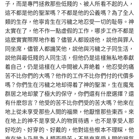
子，而是專門拯救那些低賤的、被人所看不起的人，
這不都是他的聖潔嗎？不都是他的公義嗎？為了全人
類的生存，他寧肯生在污穢之地忍受一切的耻辱。神
太實在了，他不作一點虚假的工作，哪步工作不都是
這麽實實際際地作着？儘管人都毁謗他，説他與罪人
同坐席，儘管人都譏笑他，説他與污穢之子同生活，
説他與最低賤的人同生活，但他仍是這樣無私地奉獻
着自己，仍是這樣在人中間被人弃絶着，他忍受的痛
苦不比你們的大嗎？他作的工作不比你們付的代價多
嗎？你們生在污穢之地却得着了神的聖潔，生在魔鬼
群居之地却蒙了極大的保守，你們還有什麽選擇？還
有什麽怨言？他受的苦不比你們受的苦大嗎？他來在
地上從未享受那些人間的福樂，他厭憎那些東西。來
在地上的神不是享受人的物質待遇，也不是享受人那
好吃的、好穿的、好戴的，他對這些根本不理睬，他
來在地上乃是為人類而受苦，不是來享受人間的福氣