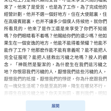
來了，他來了是受苦，也是為了工作，為了完成他的
經營計劃，他并不選一個好地方，住在大使館裏，住
在高級賓館裏，也并不讓多少個僕人侍候他。就你們
所看見的，他來了是作工還是來享受了你們不知道
嗎？你們眼睛看不着嗎？他賜給你們的還少嗎？他如
果生在一個安逸的地方，他能不能得着榮耀？他能不
能作了工作？他那麽作能不能有意義呢？能不能把人
完全征服呢？能把人拯救出污穢之地嗎？按人的觀
念，「神既然是聖潔的，為什麽生在我們這污穢之
地？你恨惡我們污穢的人，厭憎我們這些污穢的人，
厭憎我們的抵擋，厭憎我們的悖逆，你為什麽跟我們
在一塊兒生活呢？你是至高的神，降生在哪兒不行，
非得生在這污穢之地？你天天刑罰、審判我們，明知
道我們是摩押的後代，為什麽還在我們中間生活？為
展開
什麽還從摩押後代的一個家庭中出生呢？你為什麽這