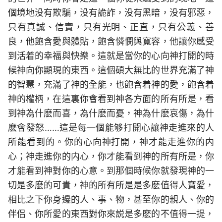
個境地没有欺騙，没有詭詐，没有黑暗，没有邪惡，
只有真誠、信實，只有光明、正直，只有公義、善
良，他飽含愛與體貼，飽含憐憫與寬容，他讓你感受
到活着的幸福與快樂。這就是當你的心向神打開的時
候神向你顯現的東西。這個碩大無比的世界充滿了神
的智慧，充滿了神的全能，也飽含着神的愛，飽含着
神的權柄，在這裏你會看到神各方面的所有所是，看
到神為什麽而喜，為什麽而憂，神為什麽哀傷，為什
麽會發怒……這是每一個能够打開心讓神走進來的人
所能看到的。你的心向神打開，神才能走進你的内
心；神走進你的内心，你才能看到神的所有所是，你
才能看到神對你的心意。到那個時候你就發現神的一
切是多麽的可貴，神的所有所是是多麽值得人寶愛，
相比之下你身邊的人、事、物，甚至你的親人、你的
伴侣、你所愛的東西對你來説是多麽的不值得一提，