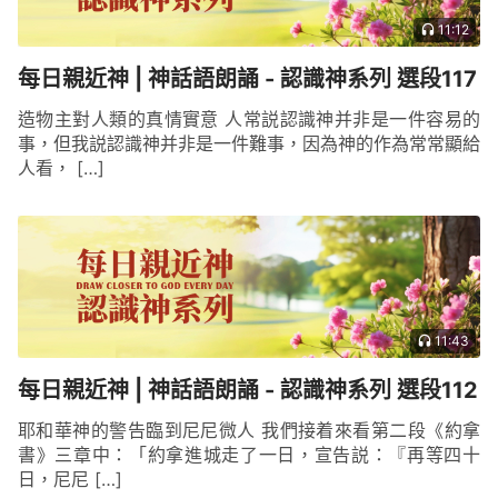
11:12
每日親近神 | 神話語朗誦 - 認識神系列 選段117
造物主對人類的真情實意 人常説認識神并非是一件容易的
事，但我説認識神并非是一件難事，因為神的作為常常顯給
人看， […]
11:43
每日親近神 | 神話語朗誦 - 認識神系列 選段112
耶和華神的警告臨到尼尼微人 我們接着來看第二段《約拿
書》三章中：「約拿進城走了一日，宣告説：『再等四十
日，尼尼 […]