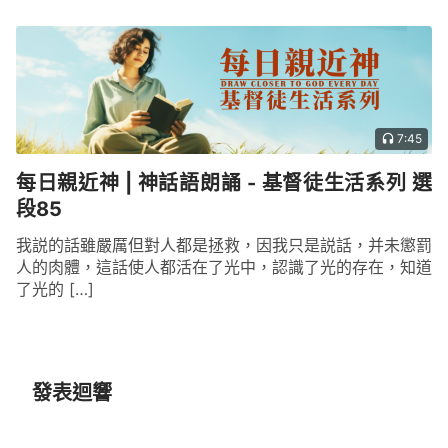
7:45
每日親近神 | 神話語朗誦 - 基督徒生活系列 選
段85
我説的話雖嚴厲但對人都是拯救，因我只是説話，并未懲罰
人的肉體，這話使人都活在了光中，認識了光的存在，知道
了光的 […]
發表迴響