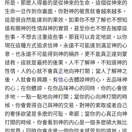
所是，那麽人得着的是從神來的生命，這個從神來的
生命一旦作到你裏面，你對神的敬畏就會越來越多，
這是很自然能達到的果效。如果你不想了解也不想知
道有關神的性情與神的實質，甚至你也不想去揣摩這
些事，不想去注重這些事，那我可以肯定地説，以你
現在這種方式追求信神，永遠不可能達到滿足神的心
意，也永遠不可能得到神的稱許，更不能真正達到蒙
拯救，這就是最終的後果。人不了解神，不知道神的
性情，人的心就不會真正地向神打開；當人了解神之
後，人就會有興趣、有
信心
去體諒神的心，去品味神
的心；在你體諒、在你品味神心的同時，你的心會逐
步地、一點一點地向神打開；當你的心向神打開的時
候，你會覺得自己與神的交易、對神的索取或者自己
的奢侈欲望是多麽的可耻、卑鄙；當你的心真正向神
打開的時候，你會看到神的内心是一個多麽碩大無比
的世界，同時你會走進一個你從未感受到的境地，這