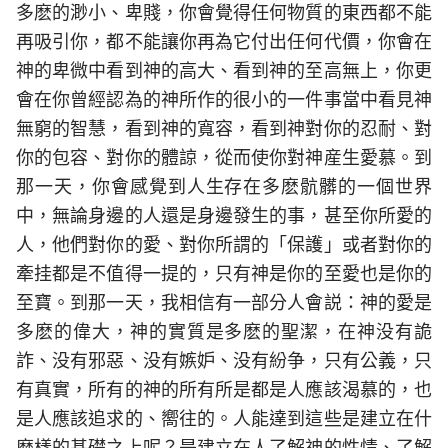
多麽的渺小、卑賤，你會覺得任何物質的東西都不能
再吸引你，都不能讓你再為它付出任何代價，你會在
神的卑微中看到神的高大、看到神的至高無上，你更
會在你曾經認為的神所作的很小的一件事當中看見神
無窮的智慧，看到神的寬容，看到神對你的忍耐、對
你的包容、對你的體諒，從而使你對神産生愛慕。到
那一天，你會感覺到人生存在多麽骯髒的一個世界
中，無論身邊的人還是身邊發生的事，甚至你所愛的
人，他們對你的愛、對你所謂的「保護」或者對你的
牽挂都是不值得一提的，只有神是你的至愛也是你的
至寶。到那一天，我相信有一部分人會説：神的愛是
多麽的偉大，神的實質是多麽的聖潔，在神没有詭
詐、没有邪惡、没有嫉妒、没有紛争，只有公義，只
有真實，所有的神的所有所是都是人應該渴慕的，也
是人應該追求的、嚮往的。人能達到這些是建立在什
麽樣的基礎之上呢？是建立在人了解神的性情、了解