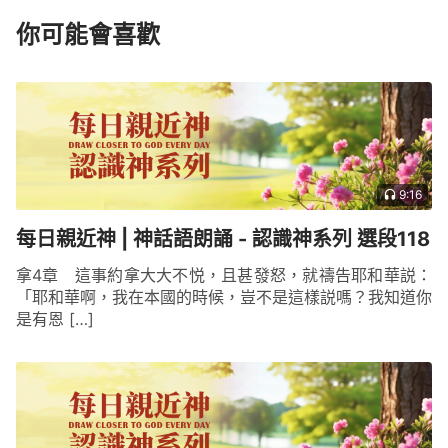
你可能會喜歡
9:16
每日親近神 | 神話語朗誦 - 認識神系列 選段118
拿4章 這事約拿大大不悦，且甚發怒，就禱告耶和華説：
「耶和華啊，我在本國的時候，豈不是這樣説嗎？我知道你
是有恩 […]