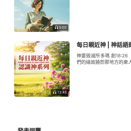
5:00
每日親近神 | 神話語
神要毁滅所多瑪 創18:
們的緣故饒恕那地方的衆人。
13:45