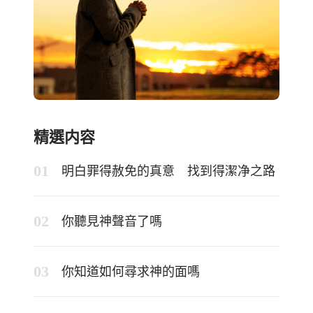
精選内容
明白罪得赦免的真意 找到得潔净之路
你聽見神聲音了嗎
你知道如何尋求神的面嗎