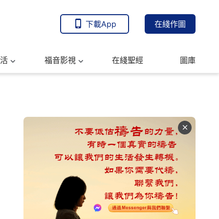
下載App
在綫作圖
活
福音影視
在綫聖經
圖庫