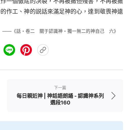
但作一個徹底的决裂，不再被撒但殘害，不再被撒
神的作工、神的説話來滿足神的心，達到敬畏神遠
——《話・卷二 關于認識神・獨一無二的神自己 六》
下一篇
每日親近神 | 神話語朗誦 - 認識神系列
選段160