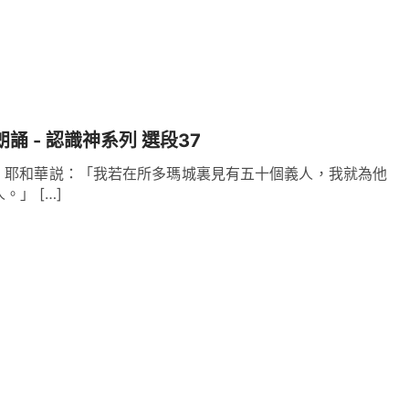
朗誦 - 認識神系列 選段37
26 耶和華説：「我若在所多瑪城裏見有五十個義人，我就為他
」 […]