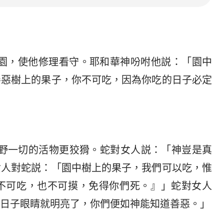
伊甸園，使他修理看守。耶和華神吩咐他説：「園中
善惡樹上的果子，你不可吃，因為你吃的日子必定
比田野一切的活物更狡猾。蛇對女人説：「神豈是真
女人對蛇説：「園中樹上的果子，我們可以吃，惟
不可吃，也不可摸，免得你們死。』」蛇對女人
日子眼睛就明亮了，你們便如神能知道善惡。」