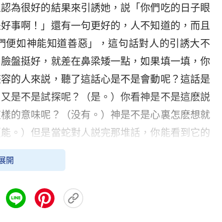
人認為很好的結果來引誘她，説「你們吃的日子眼
是好事啊！」還有一句更好的，人不知道的，而且
們便如神能知道善惡」，這句話對人的引誘大不
，臉盤挺好，就差在鼻梁矮一點，如果填一填，你
整容的人來説，聽了這話心是不是會動呢？這話是
？又是不是試探呢？（是。）你看神是不是這麽説
這樣的意味呢？（没有。）神是不是心裏怎麽想就
（能。）但是當蛇對人説完那堆話，你能看到它的
就很容易被它這一堆話所引誘，人就很容易上當。
展開
話的目的你能不能看到？它的陰謀與詭計你能不能
表撒但什麽樣的性情呢？通過撒但這樣的一句話，
？也可能它表面對你笑或者不流露任何的表情，但