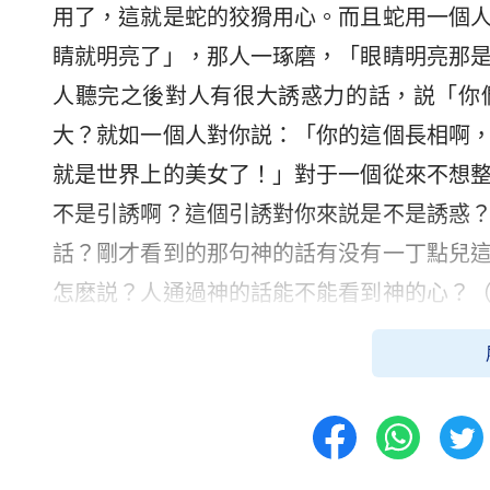
用了，這就是蛇的狡猾用心。而且蛇用一個
睛就明亮了」，那人一琢磨，「眼睛明亮那
人聽完之後對人有很大誘惑力的話，説「你
大？就如一個人對你説：「你的這個長相啊
就是世界上的美女了！」對于一個從來不想
不是引誘啊？這個引誘對你來説是不是誘惑
話？剛才看到的那句神的話有没有一丁點兒
怎麽説？人通過神的話能不能看到神的心？
心嗎？（看不到。）而且因着人的無知，人
那撒但的那個存心你能不能看到啊？它説這
看到？（看不到。）撒但説話的這個方式代
你看到了撒但什麽樣的實質？是不是陰險哪