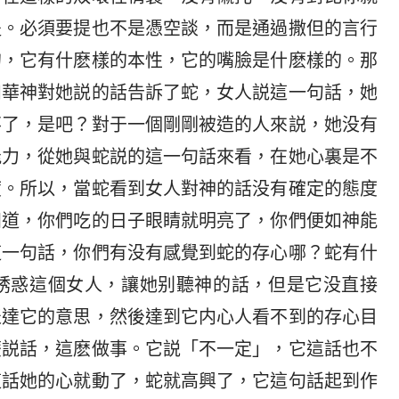
提。必須要提也不是憑空談，而是通過撒但的言行
的，它有什麽樣的本性，它的嘴臉是什麽樣的。那
和華神對她説的話告訴了蛇，女人説這一句話，她
不了，是吧？對于一個剛剛被造的人來説，她没有
能力，從她與蛇説的這一句話來看，在她心裏是不
度。所以，當蛇看到女人對神的話没有確定的態度
知道，你們吃的日子眼睛就明亮了，你們便如神能
這一句話，你們有没有感覺到蛇的存心哪？蛇有什
誘惑這個女人，讓她别聽神的話，但是它没直接
表達它的意思，然後達到它内心人看不到的存心目
麽説話，這麽做事。它説「不一定」，它這話也不
這話她的心就動了，蛇就高興了，它這句話起到作