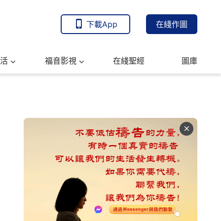
下載App
在綫作圖
活
福音影視
在綫聖經
圖庫