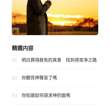
精選内容
明白罪得赦免的真意 找到得潔净之路
你聽見神聲音了嗎
你知道如何尋求神的面嗎