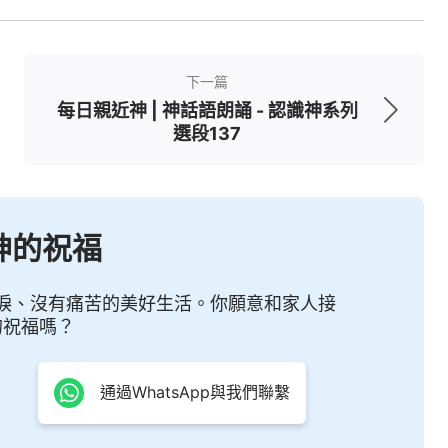
的是你看不到的。然後，它所説的對你的承諾，它
看着是好的，讓你感覺它説的話比神説的話更有
？撒但的這個手段是不是很毒辣？讓你自甘墮落，
下一篇
走了，就讓你隨從它了，它的目的就達到了。這個
每日親近神 | 神話語朗誦 - 認識神系列
選段137
嘴臉哪？在撒但的話中人看到了它的險惡用心，看
不是這樣？對比這幾句話，如果不分析的話，你也
普通、很通俗，不值得在這裏大做文章來贊美神的
神的祝福
臉來襯托的話，神所説的這一句話對今天的人來説
覺到神的純真無瑕了。撒但的話字字句句都有摻
淚、沒有痛苦的美好生活。你願意和家人接
方式。它的説話方式主要是什麽？拐彎抹角地引
的祝福嗎？
什麽目的，讓你主動地上鈎，你還得贊美它，還得
通過WhatsApp與我們聯繫
是。）
——《話・卷二 關于認識神・獨一無二的神自己 四》