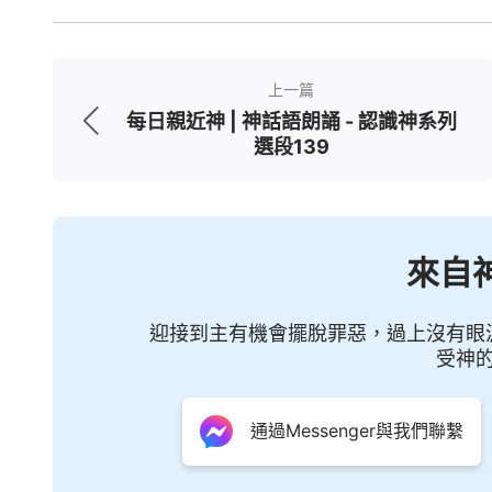
是它在心裏盤算着要達到一個目的，這個目
所説的那個好處，對你來説形成了引誘，你
用，更實惠，這個時候人是不是被俘就範了
上一篇
它不動一手一脚，就這兩句話就讓你跟着它
每日親近神 | 神話語朗誦 - 認識神系列
選段139
用心是不是險惡呀？這是不是撒但最原始的
到了它的醜惡嘴臉，也看到了它的實質，是
可能覺得耶和華神説的那幾句話很平淡、很
來自
誠實，但是如果用撒但的話、撒但的醜惡嘴
是不是很有分量？（是。）這一襯托人就感
迎接到主有機會擺脫罪惡，過上沒有眼
雜，包括它的用心、它的存心以及它的説話
受神
誘，還讓你看不出來，讓你也聽不出來它有
通過Messenger與我們聯繫
對它歌功頌德，這是不是撒但一貫的手法？（