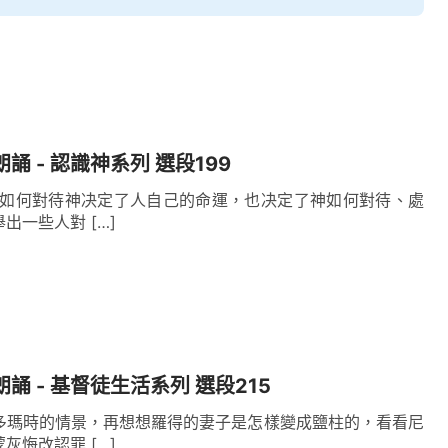
誦 - 認識神系列 選段199
人如何對待神决定了人自己的命運，也决定了神如何對待、處
出一些人對 […]
朗誦 - 基督徒生活系列 選段215
多瑪時的情景，再想想羅得的妻子是怎樣變成鹽柱的，看看尼
灰悔改認罪 […]