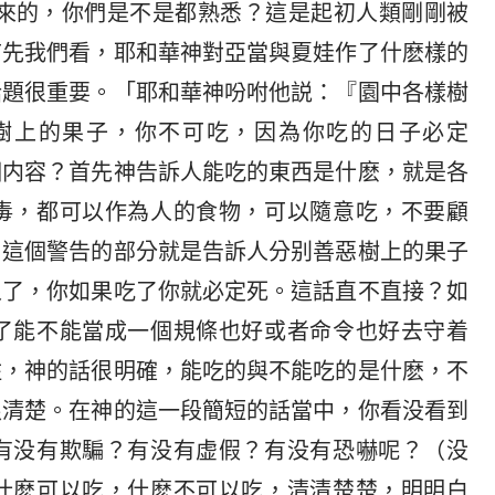
出來的，你們是不是都熟悉？這是起初人類剛剛被
首先我們看，耶和華神對亞當與夏娃作了什麽樣的
話題很重要。「耶和華神吩咐他説：『園中各樣樹
樹上的果子，你不可吃，因為你吃的日子必定
個内容？首先神告訴人能吃的東西是什麽，就是各
毒，都可以作為人的食物，可以隨意吃，不要顧
，這個警告的部分就是告訴人分别善惡樹上的果子
人了，你如果吃了你就必定死。這話直不直接？如
了能不能當成一個規條也好或者命令也好去守着
住，神的話很明確，能吃的與不能吃的是什麽，不
很清楚。在神的這一段簡短的話當中，你看没看到
有没有欺騙？有没有虚假？有没有恐嚇呢？（没
什麽可以吃，什麽不可以吃，清清楚楚，明明白